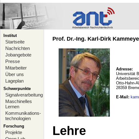
Institut
Prof. Dr.-Ing. Karl-Dirk Kammeyer
Startseite
Nachrichten
Jobangebote
Presse
Mitarbeiter
Adresse:
Universität 
Über uns
Arbeitsberei
Lageplan
Otto-Hahn-A
28359 Brem
Schwerpunkte
Signalverarbeitung
E-Mail
:
kam
Maschinelles
Lernen
Kommunikations-
technologien
Forschung
Lehre
Projekte
Open Lab