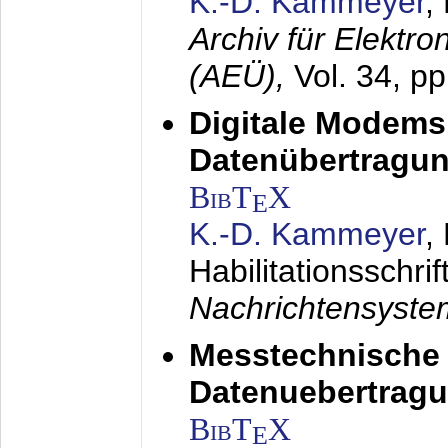
K.-D. Kammeyer
,
Archiv für Elektr
(AEÜ),
Vol. 34, p
Digitale Modems
Datenübertragun
BibT
X
E
K.-D. Kammeyer
,
Habilitationsschrif
Nachrichtensyst
Messtechnische
Datenuebertragu
BibT
X
E