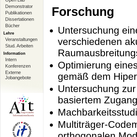
Demonstrator
Forschung
Publikationen
Dissertationen
Bücher
Untersuchung ein
Lehre
verschiedenen ak
Veranstaltungen
Stud. Arbeiten
Raumausbreitung
Information
Intern
Optimierung ein
Konferenzen
Externe
gemäß dem Hiperl
Jobangebote
Untersuchung zur 
basiertem Zugan
Machbarkeitsstud
Multiträger-Codem
orthogonalen Mod