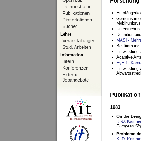
Forschung
Demonstrator
Publikationen
Empfängerko
Gemeinsame O
Dissertationen
Mobilfunksy
Bücher
Untersuchung
Lehre
Definition u
Veranstaltungen
MASI - Mehr
Bestimmung v
Stud. Arbeiten
Entwicklung 
Information
Adaptive Ant
Intern
HyEff - Kapa
Konferenzen
Entwicklung v
Abwärtsstre
Externe
Jobangebote
Publikatio
1983
On the Desig
K.-D. Kamme
European Si
Probleme de
K.-D. Kamme