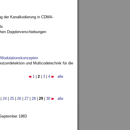
ng der Kanalkodierung in CDMA-
ls
ohen Dopplerverschiebungen
d Modulationskonzepten
utzerdetektion und Multicodetechnik für die
1
|
2
|
3
|
4
alle
|
24
|
25
|
26
|
27
|
28
|
29
|
30
alle
 September 1983