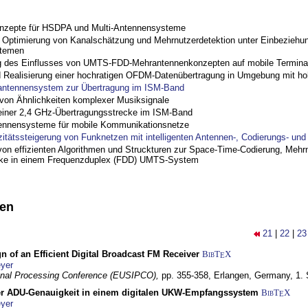
nzepte für HSDPA und Multi-Antennensysteme
ptimierung von Kanalschätzung und Mehrnutzerdetektion unter Einbeziehu
stemen
 des Einflusses von UMTS-FDD-Mehrantennenkonzepten auf mobile Termina
nd Realisierung einer hochratigen OFDM-Datenübertragung in Umgebung mit h
antennensystem zur Übertragung im ISM-Band
on Ähnlichkeiten komplexer Musiksignale
einer 2,4 GHz-Übertragungsstrecke im ISM-Band
ennensysteme für mobile Kommunikationsnetze
zitätssteigerung von Funknetzen mit intelligenten Antennen-, Codierungs- un
on effizienten Algorithmen und Struckturen zur Space-Time-Codierung, Mehrn
cke in einem Frequenzduplex (FDD) UMTS-System
nen
21
|
22
|
23
n of an Efficient Digital Broadcast FM Receiver
BibT
X
E
yer
gnal Processing Conference (EUSIPCO),
pp. 355-358,
Erlangen, Germany,
1.
r ADU-Genauigkeit in einem digitalen UKW-Empfangssystem
BibT
X
E
yer