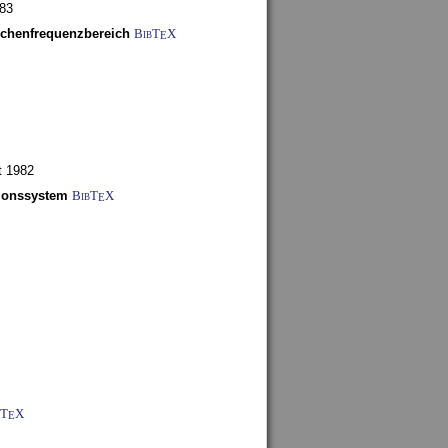
983
schenfrequenzbereich
BibT
X
E
t 1982
tionssystem
BibT
X
E
bT
X
E