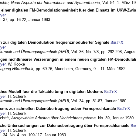
chte, Neue Aspekte der Informations-und Systemtheorie,
Vol. 84,
1. März 1
g einer digitalen FM-Demodulationseinheit fuer den Einsatz im UKW-Zwi
yer
l. 37, pp. 16-22,
Januar 1983
n zur digitalen Demodulation frequenzmodulierter Signale
BibT
X
E
yer
lektronik und Übertragungstechnik (AEÜ),
Vol. 36, No. 7/8, pp. 292-298,
Augus
gen nichtlinearer Verzerrungen in einem neuen digitalen FM-Demodula
yer
, W. Kooke
tagung Hörrundfunk,
pp. 69-76,
Mannheim, Germany,
9. - 11. März 1982
ches Modell fuer die Taktableitung in digitalen Modems
BibT
X
E
yer
, H. Schenk
lektronik und Übertragungstechnik (AEÜ),
Vol. 34, pp. 81-87,
Januar 1980
dems zur schnellen Datenübertragung ueber Fernsprechkanäle
BibT
X
E
yer
, H. Schenk
chrift,
Ausgewählte Arbeiten über Nachrichtensysteme,
No. 39,
Januar 1980
che Untersuchungen zur Datenuebertragung über Fernsprechkanaele
Bi
yer
, H. Schenk
l. 34, No. 4, pp. 109-117,
Januar 1980