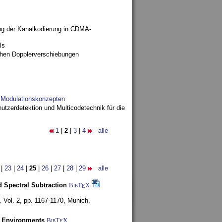
ng der Kanalkodierung in CDMA-
ls
ohen Dopplerverschiebungen
d Modulationskonzepten
utzerdetektion und Multicodetechnik für die
1
|
2
|
3
|
4
alle
|
23
|
24
|
25
|
26
|
27
|
28
|
29
alle
 Spectral Subtraction
BibT
X
E
,
Vol. 2, pp. 1167-1170,
Munich,
y Environments
BibT
X
E