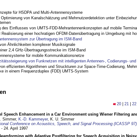
nzepte für HSDPA und Multi-Antennensysteme
ptimierung von Kanalschätzung und Mehrnutzerdetektion unter Einbeziehu
stemen
 des Einflusses von UMTS-FDD-Mehrantennenkonzepten auf mobile Termina
nd Realisierung einer hochratigen OFDM-Datenübertragung in Umgebung mit h
antennensystem zur Übertragung im ISM-Band
on Ähnlichkeiten komplexer Musiksignale
einer 2,4 GHz-Übertragungsstrecke im ISM-Band
ennensysteme für mobile Kommunikationsnetze
zitätssteigerung von Funknetzen mit intelligenten Antennen-, Codierungs- un
on effizienten Algorithmen und Struckturen zur Space-Time-Codierung, Mehrn
cke in einem Frequenzduplex (FDD) UMTS-System
nen
20
|
21
|
22
el Speech Enhancement in a Car Environment using Wiener Filtering and
U. Simmer,
K.-D. Kammeyer
, K. U. Simmer
tional Conference on Acoustics, Speech, and Signal Processing (ICASSP 97)
 - 24. April 1997
eamforming with Adaptive Postfiltering for Speech Acquisition in Nois