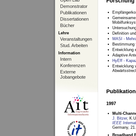
Forschung
Demonstrator
Publikationen
Empfängerko
Gemeinsame O
Dissertationen
Mobilfunksy
Bücher
Untersuchung
Lehre
Definition u
Veranstaltungen
MASI - Mehr
Bestimmung v
Stud. Arbeiten
Entwicklung 
Information
Adaptive Ant
Intern
HyEff - Kapa
Konferenzen
Entwicklung v
Abwärtsstre
Externe
Jobangebote
Publikatio
1997
Multi-Chann
J. Bitzer
, K.
IEEE Interna
Germany,
21.
Broadband B