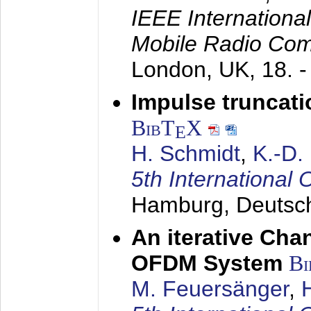
IEEE Internation
Mobile Radio Com
London, UK,
18. 
Impulse truncat
BibT
X
E
H. Schmidt
,
K.-D
5th Internation
Hamburg, Deutsc
An iterative Chan
OFDM System
Bi
M. Feuersänger
,