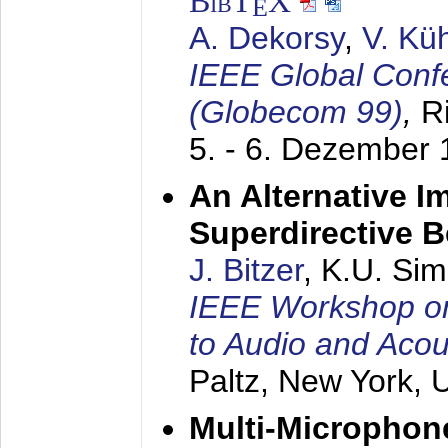
BibT
X
E
A. Dekorsy
,
V. Kü
IEEE Global Conf
(Globecom 99)
,
R
5. - 6. Dezember
An Alternative I
Superdirective 
J. Bitzer
, K.U. Si
IEEE Workshop on 
to Audio and Aco
Paltz, New York,
Multi-Microphone