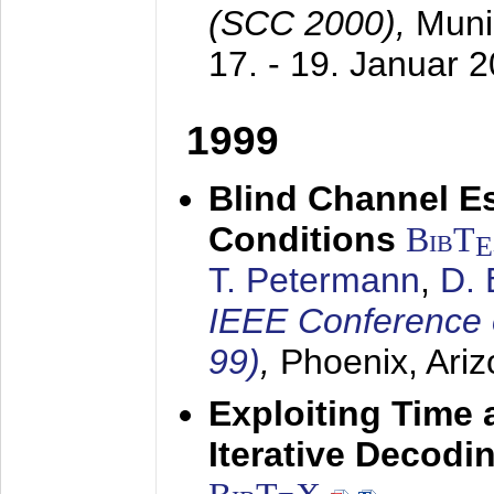
(SCC 2000),
Muni
17. - 19. Januar 
1999
Blind Channel E
Conditions
BibT
E
T. Petermann
,
D. 
IEEE Conference 
99)
,
Phoenix, Ari
Exploiting Time 
Iterative Decod