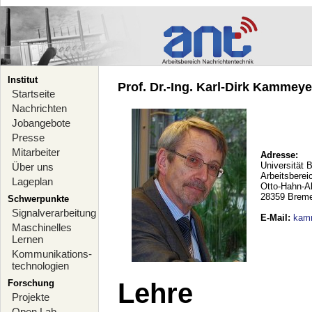
Institut
Prof. Dr.-Ing. Karl-Dirk Kammeyer
Startseite
Nachrichten
Jobangebote
Presse
Mitarbeiter
Adresse:
Universität 
Über uns
Arbeitsberei
Lageplan
Otto-Hahn-A
28359 Brem
Schwerpunkte
Signalverarbeitung
E-Mail
:
kam
Maschinelles
Lernen
Kommunikations-
technologien
Forschung
Lehre
Projekte
Open Lab