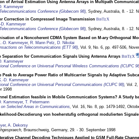
ion of Arrival Estimation Using Antenna Arrays in Multipath Communica
D. Kammeyer
Telecommunications Conference (Globecom 98)
,
Sydney, Australia,
8. - 12.
or Correction in Compressed Image Transmission
BibT
X
E
-D. Kammeyer
Telecommunications Conference (Globecom 98)
,
Sydney, Australia,
8. - 12.
misation of a Noncoherent CDMA System Based on M-ary Orthogonal Mo
.-D. Kammeyer
,
R. Mann Pelz
,
D. Nikolai
nsactions on Telecommunications (ETT 98)
,
Vol. 9, No. 6, pp. 497-506,
Nove
e Separation for Communication Signals Using Antenna Arrays
BibT
X
E
D. Kammeyer
tional Conference on Universal Personal Wireless Communications (ICUPC 98
 Peak to Average Power Ratio of Multicarrier Signals by Adaptive Subca
K.-D. Kammeyer
tional Conference on Universal Personal Communications (ICUPC 98)
,
Vol. 2
er 1998
annel Estimation feasible in Mobile Communication Systems? A Study 
D. Kammeyer
,
T. Petermann
 on Selected Areas in Communications
,
Vol. 16, No. 8, pp. 1479-1492,
Oktob
elihood-Decodierung von hoeherstufig orthogonal modulierten Signa
yer
,
A. Dekorsy
hgespraech,
Braunschweig, Germany,
29. - 30. September 1998
Iterative Channel Decoding Techniques Applied to GSM Full-Rate Channe