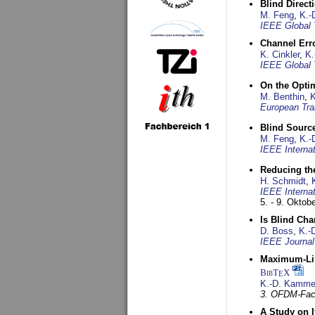
Blind Direct
M. Feng
,
K.-
IEEE Global 
Channel Err
K. Cinkler
,
K.
IEEE Global 
On the Opti
M. Benthin
,
K
European Tra
Blind Sourc
M. Feng
,
K.-
IEEE Interna
Reducing the
H. Schmidt
,
IEEE Interna
5. - 9. Oktob
Is Blind Ch
D. Boss
,
K.-
IEEE Journal
Maximum-Lik
BibT
X
E
K.-D. Kamme
3. OFDM-Fac
A Study on 