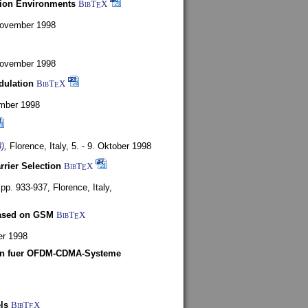
tion Environments
BibT
X
E
 November 1998
 November 1998
dulation
BibT
X
E
mber 1998
)
,
Florence, Italy,
5. - 9. Oktober 1998
rrier Selection
BibT
X
E
, pp. 933-937,
Florence, Italy,
based on GSM
BibT
X
E
er 1998
len fuer OFDM-CDMA-Systeme
ls
BibT
X
E