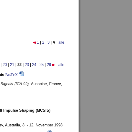
1
|
2
|
3
|
4
alle
|
20
|
21
|
22
|
23
|
24
|
25
|
26
alle
nts
BibT
X
E
 Signals (ICA 99),
Aussoise, France,
oft Impulse Shaping (MCSIS)
y, Australia,
8. - 12. November 1998