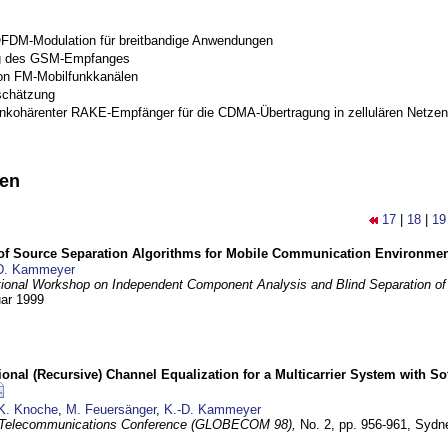
OFDM-Modulation für breitbandige Anwendungen
g des GSM-Empfanges
on FM-Mobilfunkkanälen
schätzung
inkohärenter RAKE-Empfänger für die CDMA-Übertragung in zellulären Netzen
nen
17
|
18
|
19
 of Source Separation Algorithms for Mobile Communication Environme
D. Kammeyer
tional Workshop on Independent Component Analysis and Blind Separation of
uar 1999
nal (Recursive) Channel Equalization for a Multicarrier System with S
K. Knoche
,
M. Feuersänger
,
K.-D. Kammeyer
 Telecommunications Conference (GLOBECOM 98),
No. 2, pp. 956-961,
Sydne