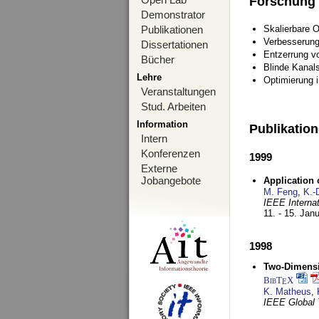
Forschung
Demonstrator
Publikationen
Skalierbare 
Verbesserun
Dissertationen
Entzerrung v
Bücher
Blinde Kanal
Lehre
Optimierung 
Veranstaltungen
Stud. Arbeiten
Information
Publikatio
Intern
Konferenzen
1999
Externe
Jobangebote
Application
M. Feng
,
K.-
IEEE Interna
11. - 15. Jan
1998
Two-Dimensio
BibT
X
E
K. Matheus
,
IEEE Global