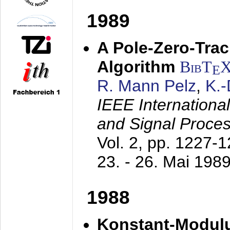
1989
A Pole-Zero-Tra
Algorithm
BibT
E
R. Mann Pelz
,
K.
IEEE Internationa
and Signal Proce
Vol. 2, pp. 1227-
23. - 26. Mai 198
1988
Konstant-Modulu