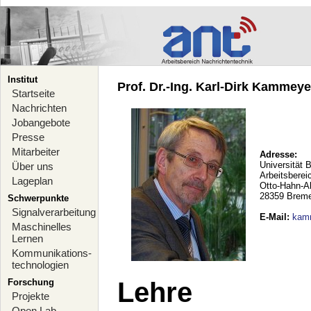
Institut
Prof. Dr.-Ing. Karl-Dirk Kammeyer
Startseite
Nachrichten
Jobangebote
Presse
Mitarbeiter
Adresse:
Universität 
Über uns
Arbeitsberei
Lageplan
Otto-Hahn-A
28359 Brem
Schwerpunkte
Signalverarbeitung
E-Mail
:
kam
Maschinelles
Lernen
Kommunikations-
technologien
Forschung
Lehre
Projekte
Open Lab