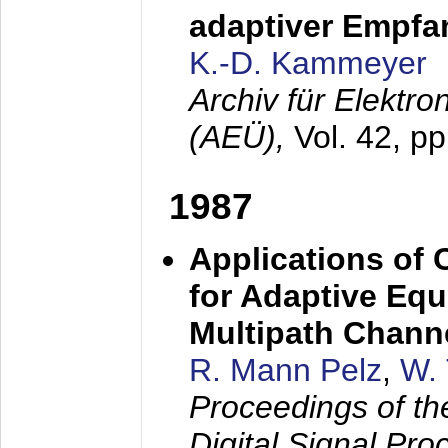
adaptiver Empfan
K.-D. Kammeyer
Archiv für Elektr
(AEÜ),
Vol. 42, p
1987
Applications of
for Adaptive Equ
Multipath Chann
R. Mann Pelz
,
W. 
Proceedings of th
Digital Signal Pr