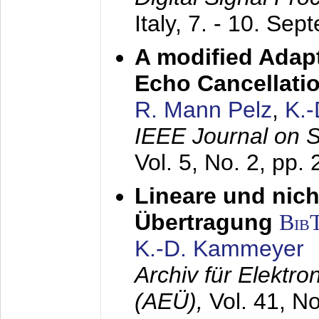
Italy,
7. - 10. Sep
A modified Adapt
Echo Cancellati
R. Mann Pelz
,
K.
IEEE Journal on 
Vol. 5, No. 2, pp.
Lineare und nich
Übertragung
Bib
K.-D. Kammeyer
Archiv für Elektr
(AEÜ),
Vol. 41, N