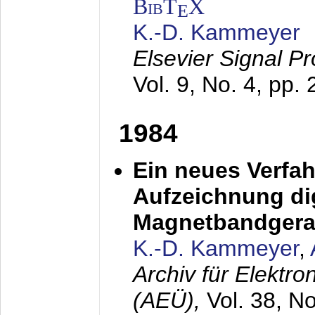
BibT
X
E
K.-D. Kammeyer
Elsevier Signal P
Vol. 9, No. 4, pp.
1984
Ein neues Verfah
Aufzeichnung dig
Magnetbandgera
K.-D. Kammeyer
,
Archiv für Elektr
(AEÜ),
Vol. 38, N