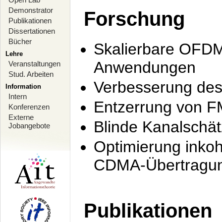
Demonstrator
Forschung
Publikationen
Dissertationen
Bücher
Skalierbare OFDM-
Lehre
Anwendungen
Veranstaltungen
Stud. Arbeiten
Verbesserung de
Information
Intern
Entzerrung von F
Konferenzen
Externe
Blinde Kanalschä
Jobangebote
Optimierung inko
CDMA-Übertragung
Publikationen