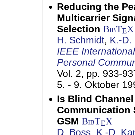
Reducing the Pe
Multicarrier Sig
Selection
BibT
X
E
H. Schmidt
,
K.-D
IEEE Internationa
Personal Commun
Vol. 2, pp. 933-9
5. - 9. Oktober 1
Is Blind Channel
Communication 
GSM
BibT
X
E
D. Boss
,
K.-D. K