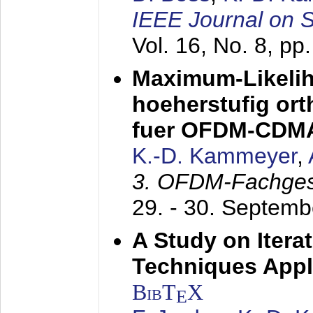
IEEE Journal on 
Vol. 16, No. 8, p
Maximum-Likeli
hoeherstufig or
fuer OFDM-CDM
K.-D. Kammeyer
,
3. OFDM-Fachge
29. - 30. Septem
A Study on Itera
Techniques Appl
BibT
X
E