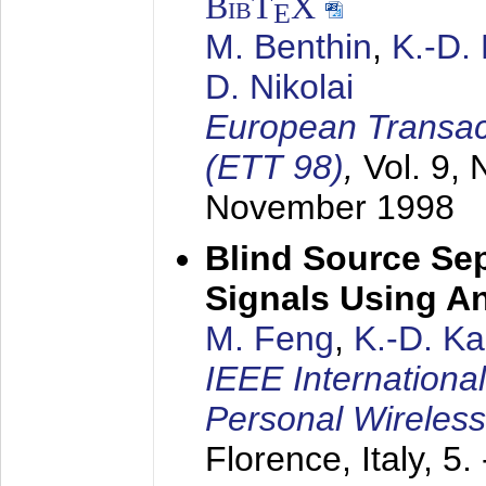
BibT
X
E
M. Benthin
,
K.-D.
D. Nikolai
European Transac
(ETT 98)
,
Vol. 9, 
November 1998
Blind Source Se
Signals Using A
M. Feng
,
K.-D. K
IEEE Internationa
Personal Wireles
Florence, Italy,
5.