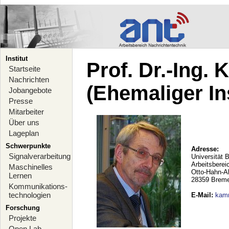
Institut
Prof. Dr.-Ing.
Startseite
Nachrichten
(Ehemaliger Ins
Jobangebote
Presse
Mitarbeiter
Über uns
Lageplan
Schwerpunkte
Adresse:
Signalverarbeitung
Universität 
Arbeitsberei
Maschinelles
Otto-Hahn-A
Lernen
28359 Brem
Kommunikations-
technologien
E-Mail
:
kam
Forschung
Projekte
Open Lab