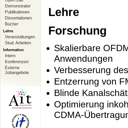
Demonstrator
Lehre
Publikationen
Dissertationen
Bücher
Forschung
Lehre
Veranstaltungen
Stud. Arbeiten
Skalierbare OFDM-
Information
Intern
Anwendungen
Konferenzen
Verbesserung de
Externe
Jobangebote
Entzerrung von F
Blinde Kanalschä
Optimierung inko
CDMA-Übertragung