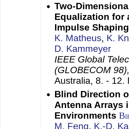
Two-Dimensional
Equalization for 
Impulse Shaping
K. Matheus
,
K. K
D. Kammeyer
IEEE Global Tele
(GLOBECOM 98)
Australia,
8. - 12
Blind Direction o
Antenna Arrays 
Environments
Bi
M. Feng
,
K.-D. K