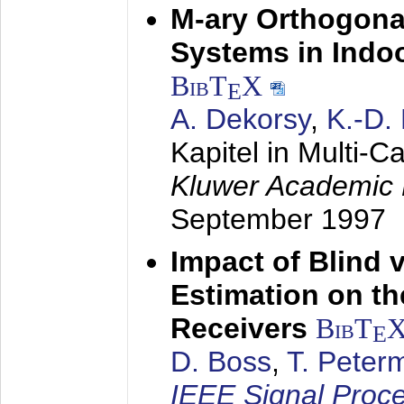
M-ary Orthogona
Systems in Indo
BibT
X
E
A. Dekorsy
,
K.-D.
Kapitel in Multi-
Kluwer Academic 
September 1997
Impact of Blind 
Estimation on t
Receivers
BibT
E
D. Boss
,
T. Peter
IEEE Signal Proc