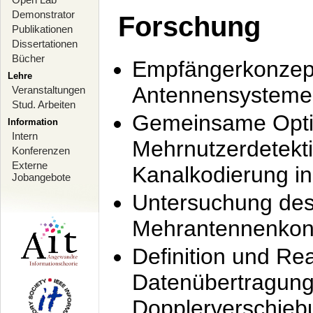
Demonstrator
Forschung
Publikationen
Dissertationen
Bücher
Empfängerkonzept
Lehre
Antennensysteme
Veranstaltungen
Stud. Arbeiten
Gemeinsame Opti
Information
Intern
Mehrnutzerdetekti
Konferenzen
Externe
Kanalkodierung 
Jobangebote
Untersuchung de
Mehrantennenkonz
Definition und Re
Datenübertragung
Dopplerverschie