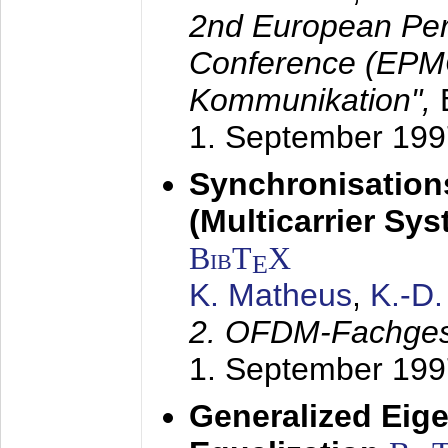
2nd European Per
Conference (EPMC
Kommunikation",
1. September 199
Synchronisation
(Multicarrier Sy
BibT
X
E
K. Matheus
,
K.-D
2. OFDM-Fachge
1. September 199
Generalized Eige