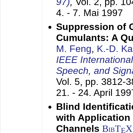
97)
,
Vol. 2, pp. 1
4. - 7. Mai 1997
Suppression of 
Cumulants: A Qua
M. Feng
,
K.-D. K
IEEE Internationa
Speech, and Sign
Vol. 5, pp. 3812-
21. - 24. April 199
Blind Identifica
with Applicatio
Channels
BibT
X
E