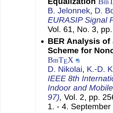
Equalization
Bib
B. Jelonnek
,
D. B
EURASIP Signal P
Vol. 61, No. 3, pp
BER Analysis of
Scheme for Non
BibT
X
E
D. Nikolai
,
K.-D. 
IEEE 8th Internat
Indoor and Mobil
97)
,
Vol. 2, pp. 2
1. - 4. September