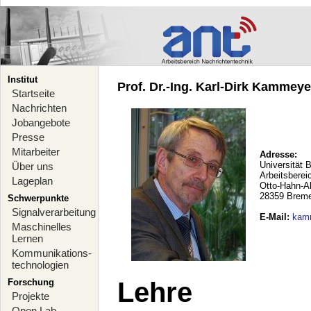
Institut
Prof. Dr.-Ing. Karl-Dirk Kammeyer
Startseite
Nachrichten
Jobangebote
Presse
Mitarbeiter
Adresse:
Universität 
Über uns
Arbeitsberei
Lageplan
Otto-Hahn-A
28359 Brem
Schwerpunkte
Signalverarbeitung
E-Mail
:
kam
Maschinelles
Lernen
Kommunikations-
technologien
Forschung
Lehre
Projekte
Open Lab