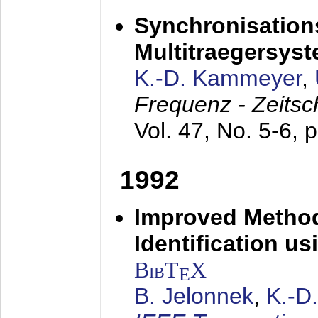
Synchronisations
Multitraegersys
K.-D. Kammeyer
,
Frequenz - Zeitsc
Vol. 47, No. 5-6, 
1992
Improved Method
Identification us
BibT
X
E
B. Jelonnek
,
K.-D