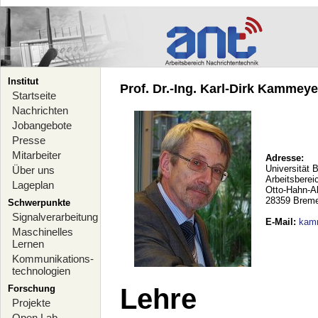
Institut
Prof. Dr.-Ing. Karl-Dirk Kammeyer
Startseite
Nachrichten
Jobangebote
Presse
Mitarbeiter
Adresse:
Universität 
Über uns
Arbeitsberei
Lageplan
Otto-Hahn-A
28359 Brem
Schwerpunkte
Signalverarbeitung
E-Mail
:
kam
Maschinelles
Lernen
Kommunikations-
technologien
Forschung
Lehre
Projekte
Open Lab