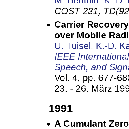
M. Benthin
,
K.-D.
COST 231, TD(92
Carrier Recovery
over Mobile Rad
U. Tuisel
,
K.-D. 
IEEE Internationa
Speech, and Sign
Vol. 4, pp. 677-6
23. - 26. März 19
1991
A Cumulant Zero