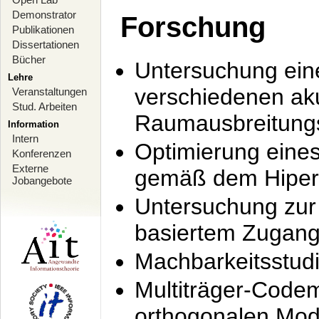
Demonstrator
Forschung
Publikationen
Dissertationen
Bücher
Untersuchung ein
Lehre
verschiedenen ak
Veranstaltungen
Stud. Arbeiten
Raumausbreitung
Information
Intern
Optimierung ein
Konferenzen
Externe
gemäß dem Hiperl
Jobangebote
Untersuchung zur 
basiertem Zugan
Machbarkeitsstud
Multiträger-Codem
orthogonalen Mod