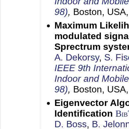
Indoor and Mobil
98)
,
Boston, USA
Maximum Likelih
modulated signal
Sprectrum syst
A. Dekorsy
,
S. Fis
IEEE 9th Internat
Indoor and Mobil
98)
,
Boston, USA
Eigenvector Alg
Identification
Bi
D. Boss
,
B. Jelon