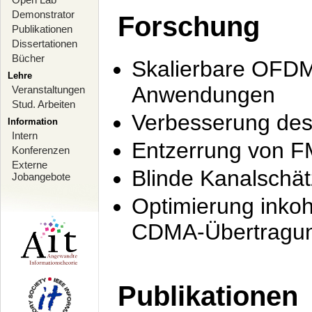
Demonstrator
Forschung
Publikationen
Dissertationen
Bücher
Skalierbare OFDM-
Lehre
Anwendungen
Veranstaltungen
Stud. Arbeiten
Verbesserung de
Information
Intern
Entzerrung von F
Konferenzen
Externe
Blinde Kanalschä
Jobangebote
Optimierung inko
CDMA-Übertragung
Publikationen