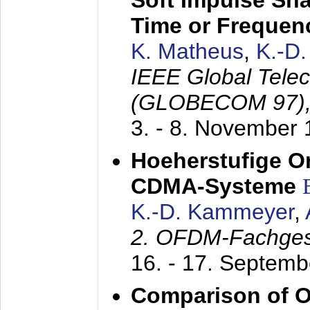
Soft Impulse Sha
Time or Frequenc
K. Matheus
,
K.-D
IEEE Global Tele
(GLOBECOM 97)
3. - 8. November
Hoeherstufige O
CDMA-Systeme
K.-D. Kammeyer
,
2. OFDM-Fachge
16. - 17. Septem
Comparison of O