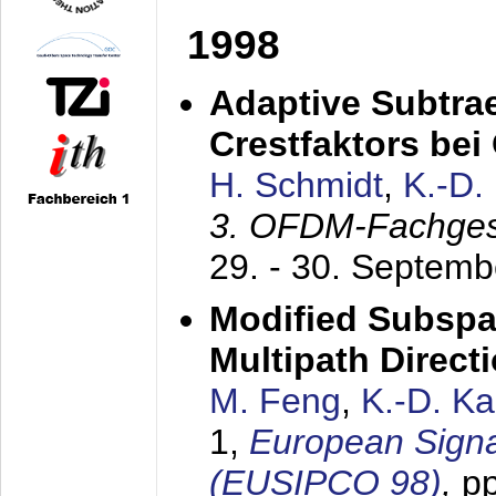
1998
Adaptive Subtra
Crestfaktors be
H. Schmidt
,
K.-D
3. OFDM-Fachge
29. - 30. Septem
Modified Subspa
Multipath Direct
M. Feng
,
K.-D. K
1,
European Signa
(EUSIPCO 98)
,
p