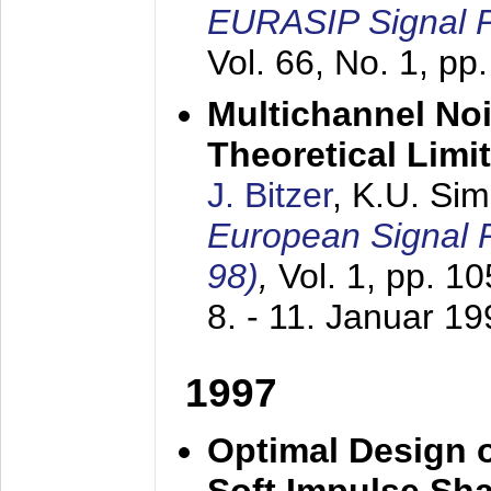
EURASIP Signal P
Vol. 66, No. 1, pp
Multichannel No
Theoretical Limi
J. Bitzer
, K.U. Si
European Signal
98)
,
Vol. 1, pp. 1
8. - 11. Januar 1
1997
Optimal Design o