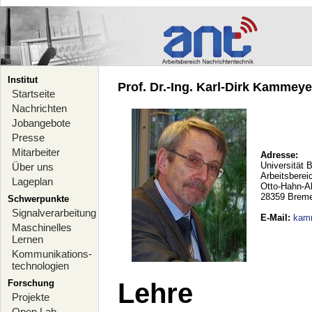
Institut
Prof. Dr.-Ing. Karl-Dirk Kammeyer
Startseite
Nachrichten
Jobangebote
Presse
Mitarbeiter
Adresse:
Universität 
Über uns
Arbeitsberei
Lageplan
Otto-Hahn-A
28359 Brem
Schwerpunkte
Signalverarbeitung
E-Mail
:
kam
Maschinelles
Lernen
Kommunikations-
technologien
Forschung
Lehre
Projekte
Open Lab