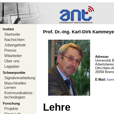
Institut
Prof. Dr.-Ing. Karl-Dirk Kammeyer
Startseite
Nachrichten
Jobangebote
Presse
Mitarbeiter
Adresse:
Universität 
Über uns
Arbeitsberei
Lageplan
Otto-Hahn-A
28359 Brem
Schwerpunkte
Signalverarbeitung
E-Mail
:
kam
Maschinelles
Lernen
Kommunikations-
technologien
Forschung
Lehre
Projekte
Open Lab