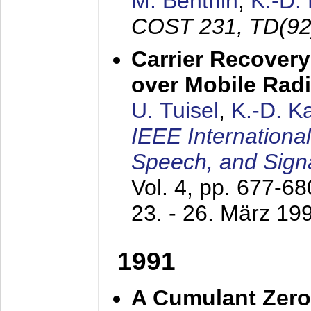
M. Benthin
,
K.-D.
COST 231, TD(92
Carrier Recovery
over Mobile Rad
U. Tuisel
,
K.-D. 
IEEE Internationa
Speech, and Sign
Vol. 4, pp. 677-6
23. - 26. März 19
1991
A Cumulant Zero