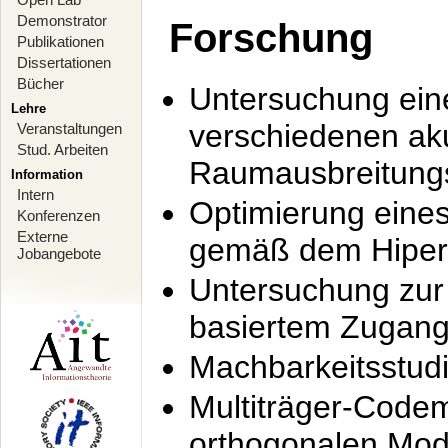
Demonstrator
Forschung
Publikationen
Dissertationen
Bücher
Untersuchung ein
Lehre
verschiedenen ak
Veranstaltungen
Stud. Arbeiten
Raumausbreitung
Information
Intern
Optimierung ein
Konferenzen
Externe
gemäß dem Hiperl
Jobangebote
Untersuchung zur 
basiertem Zugan
Machbarkeitsstud
Multiträger-Codem
orthogonalen Mod