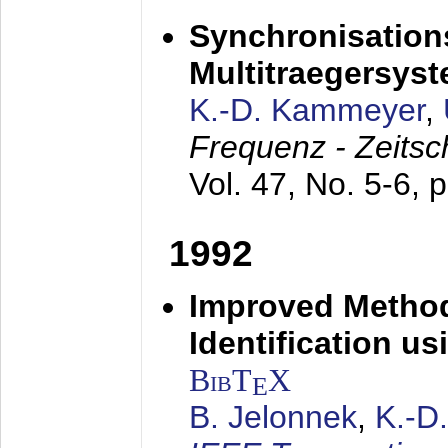
Synchronisations
Multitraegersys
K.-D. Kammeyer
,
Frequenz - Zeitsc
Vol. 47, No. 5-6, 
1992
Improved Method
Identification us
BibT
X
E
B. Jelonnek
,
K.-D