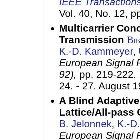
IEEE Transactions
Vol. 40, No. 12, 
Multicarrier Conc
Transmission
Bi
K.-D. Kammeyer
,
European Signal
92),
pp. 219-222,
24. - 27. August 
A Blind Adaptive
Lattice/All-pass
B. Jelonnek
,
K.-D
European Signal