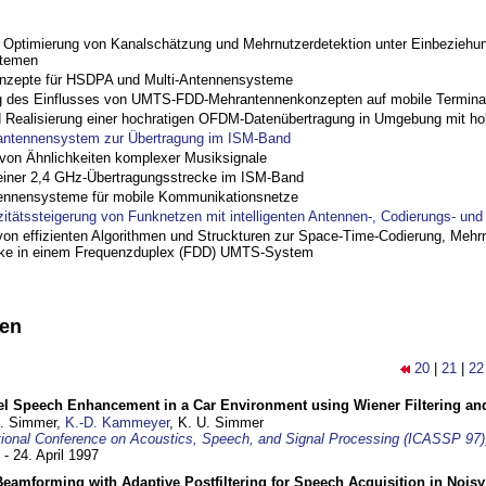
ptimierung von Kanalschätzung und Mehrnutzerdetektion unter Einbeziehu
stemen
nzepte für HSDPA und Multi-Antennensysteme
 des Einflusses von UMTS-FDD-Mehrantennenkonzepten auf mobile Termina
nd Realisierung einer hochratigen OFDM-Datenübertragung in Umgebung mit h
antennensystem zur Übertragung im ISM-Band
on Ähnlichkeiten komplexer Musiksignale
einer 2,4 GHz-Übertragungsstrecke im ISM-Band
ennensysteme für mobile Kommunikationsnetze
zitätssteigerung von Funknetzen mit intelligenten Antennen-, Codierungs- un
on effizienten Algorithmen und Struckturen zur Space-Time-Codierung, Mehrn
cke in einem Frequenzduplex (FDD) UMTS-System
nen
20
|
21
|
22
el Speech Enhancement in a Car Environment using Wiener Filtering and
U. Simmer,
K.-D. Kammeyer
, K. U. Simmer
tional Conference on Acoustics, Speech, and Signal Processing (ICASSP 97)
 - 24. April 1997
eamforming with Adaptive Postfiltering for Speech Acquisition in Nois