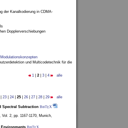
ng der Kanalkodierung in CDMA-
ls
ohen Dopplerverschiebungen
d Modulationskonzepten
utzerdetektion und Multicodetechnik für die
1
|
2
|
3
|
4
alle
|
23
|
24
|
25
|
26
|
27
|
28
|
29
alle
 Spectral Subtraction
BibT
X
E
,
Vol. 2, pp. 1167-1170,
Munich,
y Environments
BibT
X
E