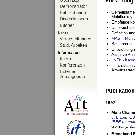
Forschung
Demonstrator
Publikationen
Gemeinsame O
Mobilfunksy
Dissertationen
Empfängerko
Bücher
Untersuchung
Lehre
Definition u
Veranstaltungen
MASI - Mehr
Bestimmung v
Stud. Arbeiten
Entwicklung 
Information
Adaptive Ant
Intern
HyEff - Kapa
Konferenzen
Entwicklung v
Abwärtsstre
Externe
Jobangebote
Publikatio
1997
Multi-Chann
J. Bitzer
, K.
IEEE Interna
Germany,
21.
Broadband B