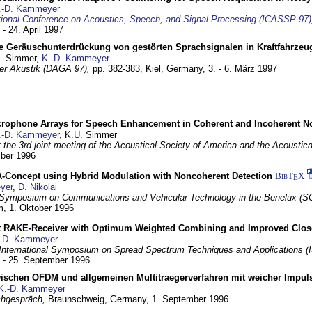
.-D. Kammeyer
tional Conference on Acoustics, Speech, and Signal Processing (ICASSP 97)
 - 24. April 1997
e Geräuschunterdrückung von gestörten Sprachsignalen in Kraftfahrze
U. Simmer,
K.-D. Kammeyer
 der Akustik (DAGA 97),
pp. 382-383,
Kiel, Germany,
3. - 6. März 1997
crophone Arrays for Speech Enhancement in Coherent and Incoherent No
.-D. Kammeyer
, K.U. Simmer
at the 3rd joint meeting of the Acoustical Society of America and the Acoustic
mber 1996
Concept using Hybrid Modulation with Noncoherent Detection
BibT
X
E
yer
,
D. Nikolai
Symposium on Communications and Vehicular Technology in the Benelux (S
m,
1. Oktober 1996
 RAKE-Receiver with Optimum Weighted Combining and Improved Clos
-D. Kammeyer
International Symposium on Spread Spectrum Techniques and Applications 
. - 25. September 1996
wischen OFDM und allgemeinen Multitraegerverfahren mit weicher Impu
K.-D. Kammeyer
hgespräch,
Braunschweig, Germany,
1. September 1996