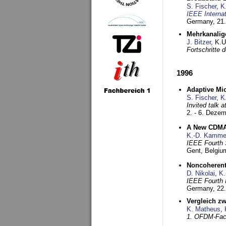
S. Fischer
,
K
IEEE Interna
Germany,
21.
Mehrkanalig
J. Bitzer
, K.
Fortschritte
1996
Adaptive Mi
S. Fischer
,
K
Invited talk 
2. - 6. Deze
A New CDMA-
K.-D. Kamme
IEEE Fourth 
Gent, Belgiu
Noncoherent
D. Nikolai
,
K.
IEEE Fourth 
Germany,
22
Vergleich z
K. Matheus
,
1. OFDM-Fac