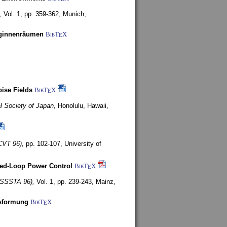
,
Vol. 1, pp. 359-362,
Munich,
uginnenräumen
BibT
X
E
ise Fields
BibT
X
E
al Society of Japan,
Honolulu, Hawaii,
CVT 96),
pp. 102-107,
University of
ed-Loop Power Control
BibT
X
E
(ISSSTA 96),
Vol. 1, pp. 239-243,
Mainz,
lsformung
BibT
X
E