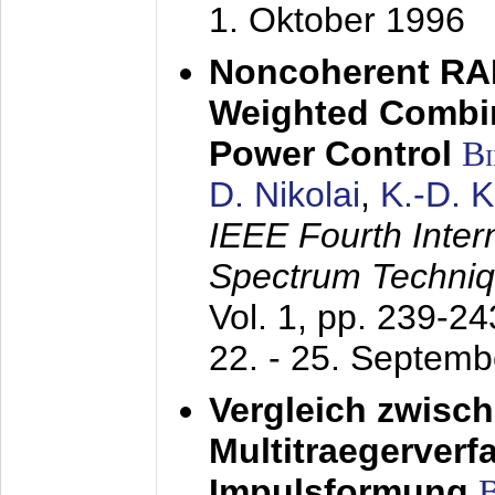
1. Oktober 1996
Noncoherent RA
Weighted Combi
Power Control
B
D. Nikolai
,
K.-D. 
IEEE Fourth Inte
Spectrum Techniq
Vol. 1, pp. 239-2
22. - 25. Septem
Vergleich zwisc
Multitraegerverf
Impulsformung