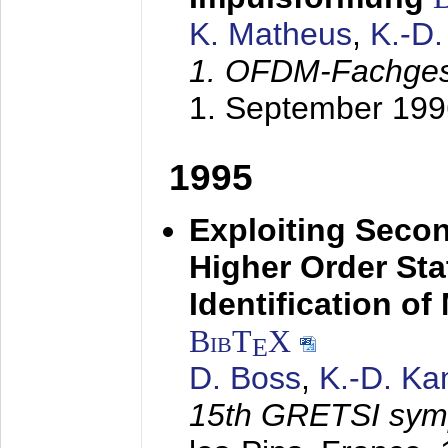
K. Matheus
,
K.-D
1. OFDM-Fachge
1. September 199
1995
Exploiting Secon
Higher Order Stat
Identification o
BibT
X
E
D. Boss
,
K.-D. K
15th GRETSI sy