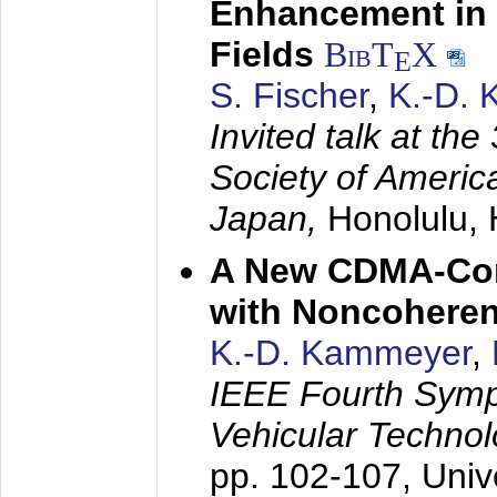
Enhancement in 
Fields
BibT
X
E
S. Fischer
,
K.-D.
Invited talk at the
Society of America
Japan,
Honolulu, 
A New CDMA-Con
with Noncoheren
K.-D. Kammeyer
,
IEEE Fourth Sym
Vehicular Technol
pp. 102-107,
Univ