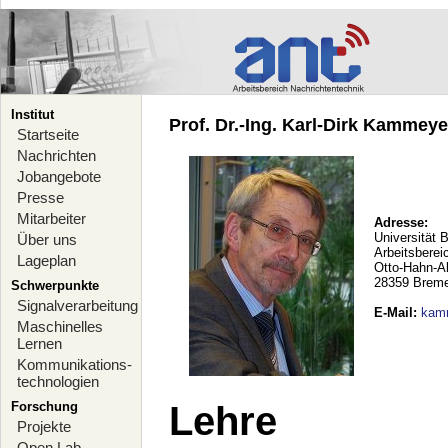
Institut
Prof. Dr.-Ing. Karl-Dirk Kammeyer
Startseite
Nachrichten
Jobangebote
Presse
Mitarbeiter
Adresse:
Universität 
Über uns
Arbeitsberei
Lageplan
Otto-Hahn-A
28359 Brem
Schwerpunkte
Signalverarbeitung
E-Mail
:
kam
Maschinelles
Lernen
Kommunikations-
technologien
Forschung
Lehre
Projekte
Open Lab