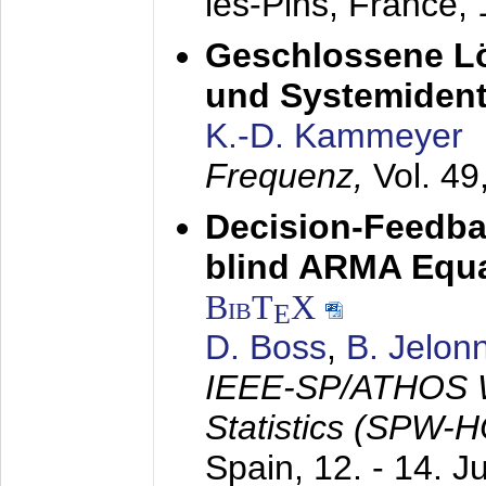
les-Pins, France,
Geschlossene Lö
und Systemidenti
K.-D. Kammeyer
Frequenz,
Vol. 49
Decision-Feedba
blind ARMA Equal
BibT
X
E
D. Boss
,
B. Jelon
IEEE-SP/ATHOS W
Statistics (SPW-
Spain,
12. - 14. J