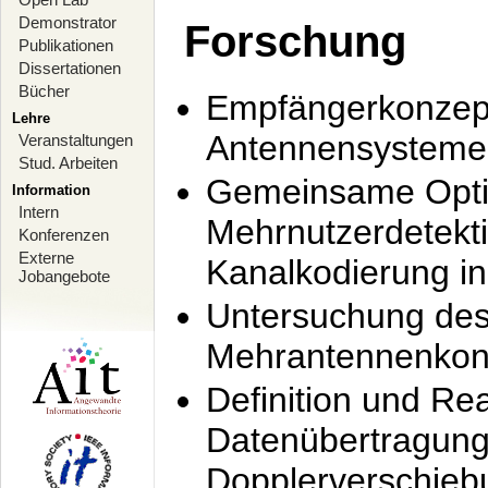
Demonstrator
Forschung
Publikationen
Dissertationen
Bücher
Empfängerkonzept
Lehre
Antennensysteme
Veranstaltungen
Stud. Arbeiten
Gemeinsame Opti
Information
Intern
Mehrnutzerdetekti
Konferenzen
Externe
Kanalkodierung 
Jobangebote
Untersuchung de
Mehrantennenkonz
Definition und Re
Datenübertragung
Dopplerverschie