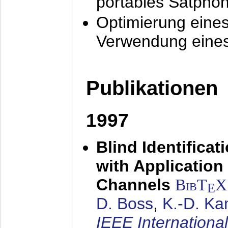
portables Satpho
Optimierung eine
Verwendung eines
Publikationen
1997
Blind Identifica
with Applicatio
Channels
BibT
X
E
D. Boss
,
K.-D. K
IEEE Internationa