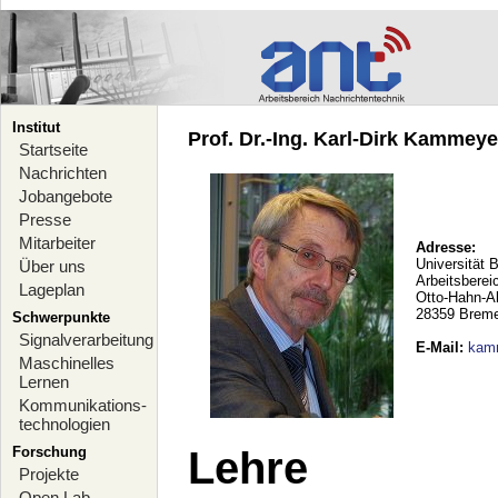
Institut
Prof. Dr.-Ing. Karl-Dirk Kammeyer
Startseite
Nachrichten
Jobangebote
Presse
Mitarbeiter
Adresse:
Universität 
Über uns
Arbeitsberei
Lageplan
Otto-Hahn-A
28359 Brem
Schwerpunkte
Signalverarbeitung
E-Mail
:
kam
Maschinelles
Lernen
Kommunikations-
technologien
Forschung
Lehre
Projekte
Open Lab