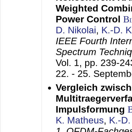
Weighted Combi
Power Control
B
D. Nikolai
,
K.-D. 
IEEE Fourth Inte
Spectrum Techniq
Vol. 1, pp. 239-2
22. - 25. Septem
Vergleich zwisc
Multitraegerverf
Impulsformung
K. Matheus
,
K.-D
1. OFDM-Fachge