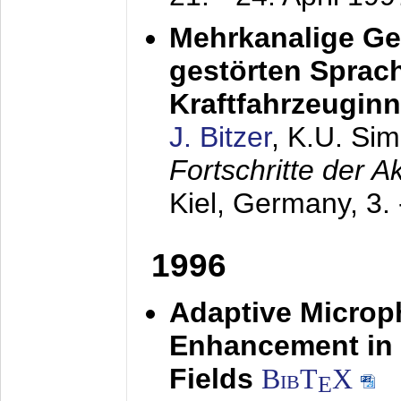
Mehrkanalige G
gestörten Sprach
Kraftfahrzeugin
J. Bitzer
, K.U. Si
Fortschritte der 
Kiel, Germany,
3.
1996
Adaptive Microp
Enhancement in 
Fields
BibT
X
E