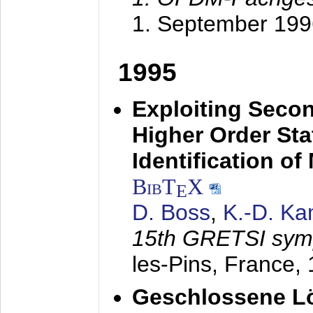
1. September 199
1995
Exploiting Secon
Higher Order Stat
Identification o
BibT
X
E
D. Boss
,
K.-D. K
15th GRETSI sy
les-Pins, France,
Geschlossene Lö