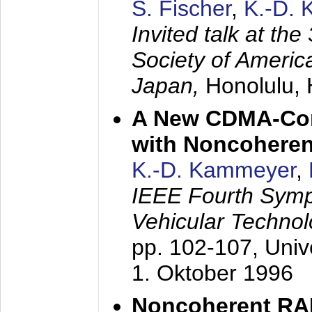
S. Fischer
,
K.-D.
Invited talk at the
Society of America
Japan,
Honolulu, 
A New CDMA-Con
with Noncoheren
K.-D. Kammeyer
,
IEEE Fourth Sym
Vehicular Technol
pp. 102-107,
Univ
1. Oktober 1996
Noncoherent RA