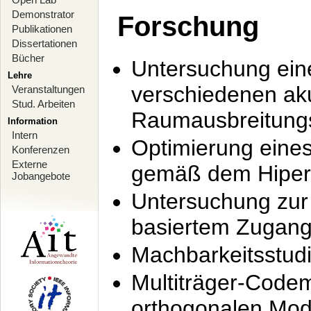
Demonstrator
Forschung
Publikationen
Dissertationen
Bücher
Untersuchung ein
Lehre
verschiedenen ak
Veranstaltungen
Stud. Arbeiten
Raumausbreitung
Information
Intern
Optimierung ein
Konferenzen
Externe
gemäß dem Hiperl
Jobangebote
Untersuchung zur 
basiertem Zugan
Machbarkeitsstud
Multiträger-Codem
orthogonalen Mod