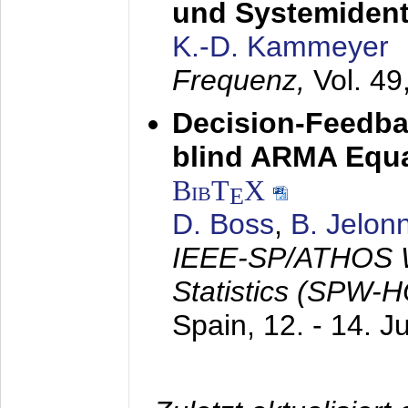
und Systemidenti
K.-D. Kammeyer
Frequenz,
Vol. 49
Decision-Feedba
blind ARMA Equal
BibT
X
E
D. Boss
,
B. Jelon
IEEE-SP/ATHOS W
Statistics (SPW-
Spain,
12. - 14. J