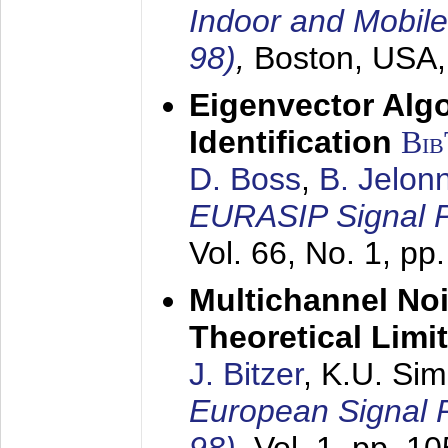
Indoor and Mobil
98)
,
Boston, USA
Eigenvector Alg
Identification
Bi
D. Boss
,
B. Jelon
EURASIP Signal P
Vol. 66, No. 1, pp
Multichannel No
Theoretical Limi
J. Bitzer
, K.U. Si
European Signal