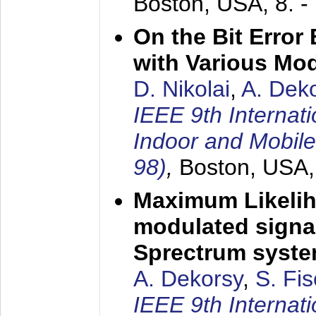
Boston, USA,
8. 
On the Bit Erro
with Various Mo
D. Nikolai
,
A. Dek
IEEE 9th Internat
Indoor and Mobil
98)
,
Boston, USA
Maximum Likelih
modulated signal
Sprectrum syst
A. Dekorsy
,
S. Fis
IEEE 9th Internat