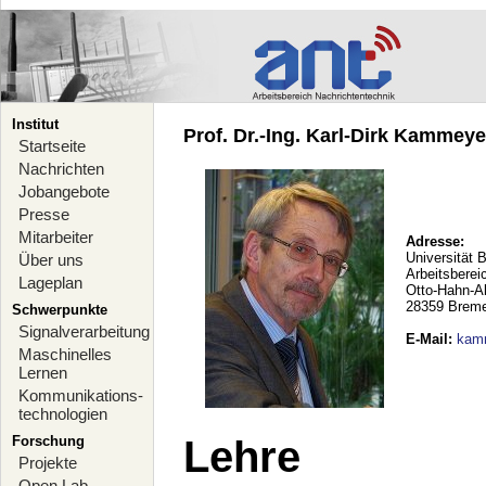
Institut
Prof. Dr.-Ing. Karl-Dirk Kammeyer
Startseite
Nachrichten
Jobangebote
Presse
Mitarbeiter
Adresse:
Universität 
Über uns
Arbeitsberei
Lageplan
Otto-Hahn-A
28359 Brem
Schwerpunkte
Signalverarbeitung
E-Mail
:
kam
Maschinelles
Lernen
Kommunikations-
technologien
Forschung
Lehre
Projekte
Open Lab