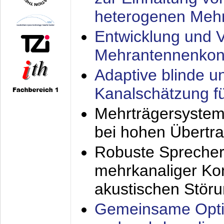
heterogenen Meh
Entwicklung und V
Mehrantennenkon
Adaptive blinde u
Kanalschätzung f
Mehrträgersystem
bei hohen Übertr
Robuste Sprecher
mehrkanaliger Ko
akustischen Stör
Gemeinsame Opti