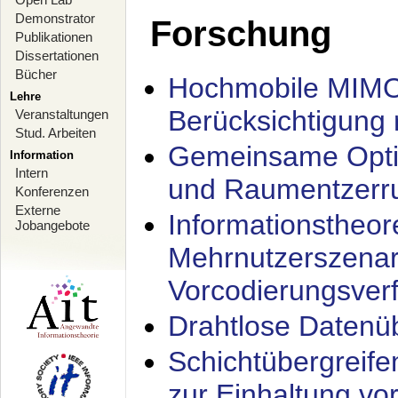
Demonstrator
Forschung
Publikationen
Dissertationen
Bücher
Hochmobile MIMO
Lehre
Berücksichtigung 
Veranstaltungen
Stud. Arbeiten
Gemeinsame Opti
Information
Intern
und Raumentzerru
Konferenzen
Externe
Informationstheor
Jobangebote
Mehrnutzerszenar
Vorcodierungsverf
Drahtlose Datenü
Schichtübergrei
zur Einhaltung vo