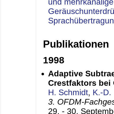
und mehrkanalige
Geräuschunterdrü
Sprachübertragu
Publikationen
1998
Adaptive Subtra
Crestfaktors be
H. Schmidt
,
K.-D
3. OFDM-Fachge
29. - 30. Septem