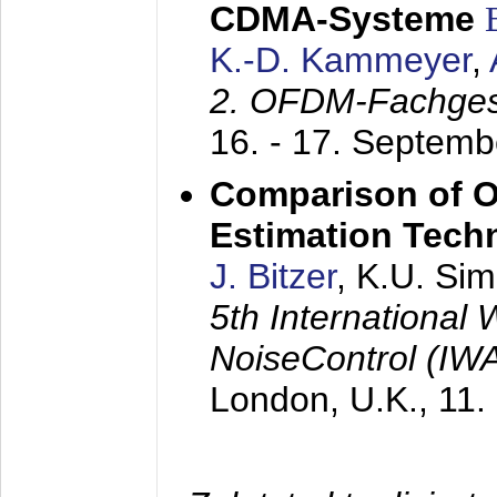
CDMA-Systeme
K.-D. Kammeyer
,
2. OFDM-Fachge
16. - 17. Septem
Comparison of O
Estimation Tech
J. Bitzer
, K.U. Si
5th International
NoiseControl (I
London, U.K.,
11.