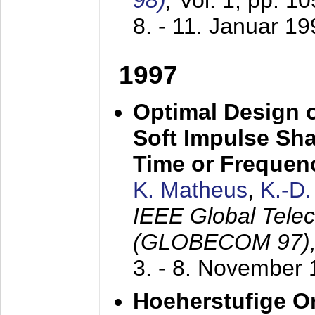
98)
,
Vol. 1, pp. 1
8. - 11. Januar 1
1997
Optimal Design o
Soft Impulse Sha
Time or Frequenc
K. Matheus
,
K.-D
IEEE Global Tele
(GLOBECOM 97)
3. - 8. November
Hoeherstufige O