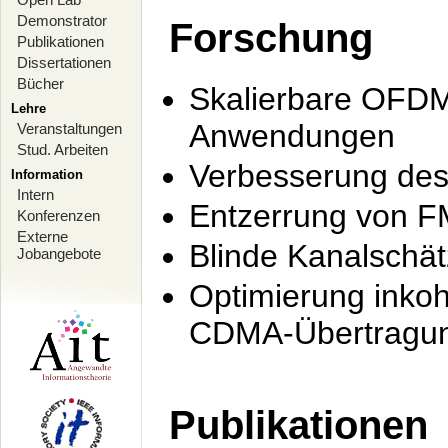
Demonstrator
Forschung
Publikationen
Dissertationen
Bücher
Skalierbare OFDM-
Lehre
Anwendungen
Veranstaltungen
Stud. Arbeiten
Verbesserung de
Information
Intern
Entzerrung von F
Konferenzen
Externe
Blinde Kanalschä
Jobangebote
Optimierung inko
CDMA-Übertragung
Publikationen