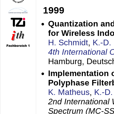
1999
Quantization an
for Wireless Ind
H. Schmidt
,
K.-D
4th Internationa
Hamburg, Deutsc
Implementation o
Polyphase Filte
K. Matheus
,
K.-D
2nd International
Spectrum (MC-SS 