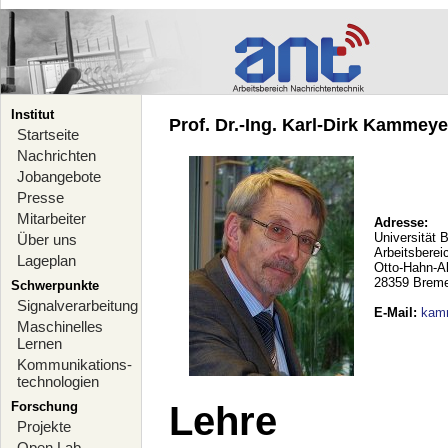
Institut
Prof. Dr.-Ing. Karl-Dirk Kammeyer
Startseite
Nachrichten
Jobangebote
Presse
Mitarbeiter
Adresse:
Universität 
Über uns
Arbeitsberei
Lageplan
Otto-Hahn-A
28359 Brem
Schwerpunkte
Signalverarbeitung
E-Mail
:
kam
Maschinelles
Lernen
Kommunikations-
technologien
Forschung
Lehre
Projekte
Open Lab