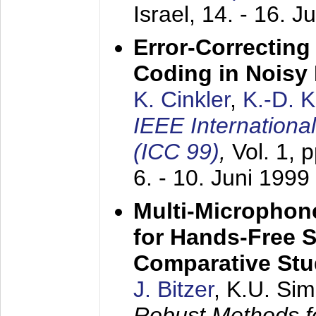
Israel,
14. - 16. J
Error-Correctin
Coding in Noisy
K. Cinkler
,
K.-D. 
IEEE Internation
(ICC 99)
,
Vol. 1, 
6. - 10. Juni 1999
Multi-Microphon
for Hands-Free 
Comparative St
J. Bitzer
, K.U. Si
Robust Methods f