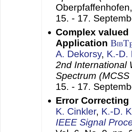
Oberpfaffenhofen
15. - 17. Septem
Complex valued
Application
BibT
A. Dekorsy
,
K.-D.
2nd International
Spectrum (MCSS 
15. - 17. Septem
Error Correctin
K. Cinkler
,
K.-D. 
IEEE Signal Proce