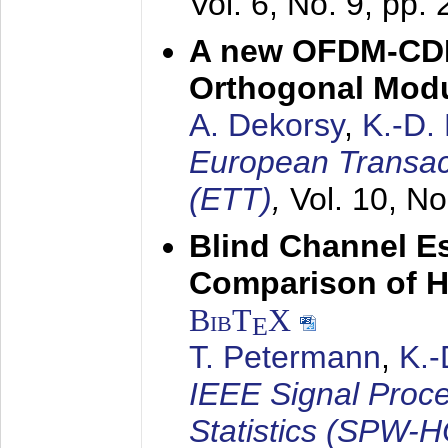
Vol. 6, No. 9, pp.
A new OFDM-CDM
Orthogonal Modu
A. Dekorsy
,
K.-D.
European Transac
(ETT)
,
Vol. 10, No
Blind Channel E
Comparison of 
BibT
X
E
T. Petermann
,
K.
IEEE Signal Proc
Statistics (SPW-