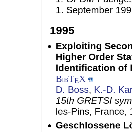
1. September 199
1995
Exploiting Secon
Higher Order Stat
Identification o
BibT
X
E
D. Boss
,
K.-D. K
15th GRETSI sy
les-Pins, France,
Geschlossene Lö