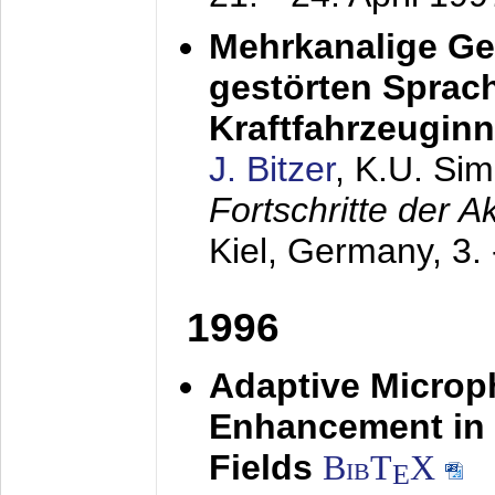
Mehrkanalige G
gestörten Sprach
Kraftfahrzeugin
J. Bitzer
, K.U. Si
Fortschritte der 
Kiel, Germany,
3.
1996
Adaptive Microp
Enhancement in 
Fields
BibT
X
E