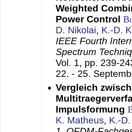
Weighted Combi
Power Control
B
D. Nikolai
,
K.-D. 
IEEE Fourth Inte
Spectrum Techniq
Vol. 1, pp. 239-2
22. - 25. Septem
Vergleich zwisc
Multitraegerverf
Impulsformung
K. Matheus
,
K.-D
1. OFDM-Fachge