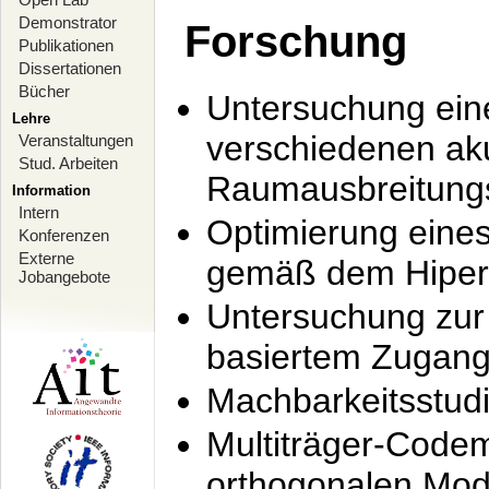
Demonstrator
Forschung
Publikationen
Dissertationen
Bücher
Untersuchung ein
Lehre
verschiedenen ak
Veranstaltungen
Stud. Arbeiten
Raumausbreitung
Information
Intern
Optimierung ein
Konferenzen
Externe
gemäß dem Hiperl
Jobangebote
Untersuchung zur 
basiertem Zugan
Machbarkeitsstud
Multiträger-Codem
orthogonalen Mod