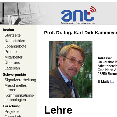
Institut
Prof. Dr.-Ing. Karl-Dirk Kammeyer
Startseite
Nachrichten
Jobangebote
Presse
Mitarbeiter
Adresse:
Universität 
Über uns
Arbeitsberei
Lageplan
Otto-Hahn-A
28359 Brem
Schwerpunkte
Signalverarbeitung
E-Mail
:
kam
Maschinelles
Lernen
Kommunikations-
technologien
Forschung
Lehre
Projekte
Open Lab