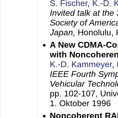
S. Fischer
,
K.-D.
Invited talk at the
Society of America
Japan,
Honolulu, 
A New CDMA-Con
with Noncoheren
K.-D. Kammeyer
,
IEEE Fourth Sym
Vehicular Technol
pp. 102-107,
Univ
1. Oktober 1996
Noncoherent RA