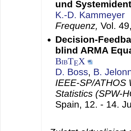
und Systemidenti
K.-D. Kammeyer
Frequenz,
Vol. 49
Decision-Feedba
blind ARMA Equal
BibT
X
E
D. Boss
,
B. Jelon
IEEE-SP/ATHOS W
Statistics (SPW-
Spain,
12. - 14. J