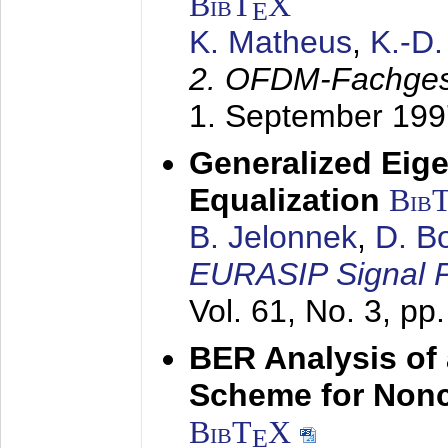
BibT
X
E
K. Matheus
,
K.-D
2. OFDM-Fachge
1. September 199
Generalized Eige
Equalization
Bib
B. Jelonnek
,
D. B
EURASIP Signal P
Vol. 61, No. 3, pp
BER Analysis of
Scheme for Non
BibT
X
E