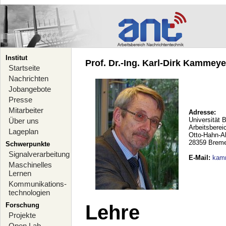
Institut
Prof. Dr.-Ing. Karl-Dirk Kammeyer
Startseite
Nachrichten
Jobangebote
Presse
Mitarbeiter
Adresse:
Universität 
Über uns
Arbeitsberei
Lageplan
Otto-Hahn-A
28359 Brem
Schwerpunkte
Signalverarbeitung
E-Mail
:
kam
Maschinelles
Lernen
Kommunikations-
technologien
Forschung
Lehre
Projekte
Open Lab