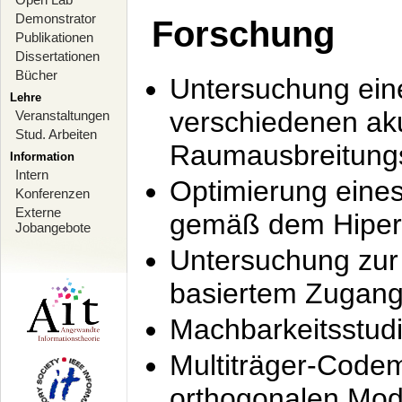
Demonstrator
Forschung
Publikationen
Dissertationen
Bücher
Untersuchung ein
Lehre
verschiedenen ak
Veranstaltungen
Stud. Arbeiten
Raumausbreitung
Information
Intern
Optimierung ein
Konferenzen
Externe
gemäß dem Hiperl
Jobangebote
Untersuchung zur 
basiertem Zugan
Machbarkeitsstud
Multiträger-Codem
orthogonalen Mod