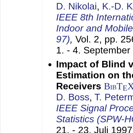
D. Nikolai
,
K.-D. 
IEEE 8th Internat
Indoor and Mobil
97)
,
Vol. 2, pp. 2
1. - 4. September
Impact of Blind 
Estimation on t
Receivers
BibT
E
D. Boss
,
T. Peter
IEEE Signal Proc
Statistics (SPW-
21. - 23. Juli 1997