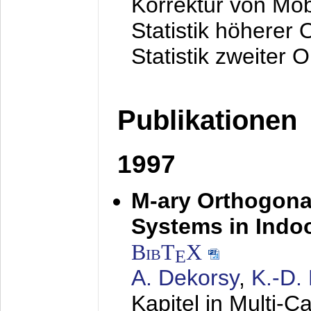
Korrektur von Mo
Statistik höherer
Statistik zweiter 
Publikationen
1997
M-ary Orthogona
Systems in Indo
BibT
X
E
A. Dekorsy
,
K.-D.
Kapitel in Multi-