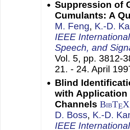
Suppression of 
Cumulants: A Qua
M. Feng
,
K.-D. K
IEEE Internationa
Speech, and Sign
Vol. 5, pp. 3812-
21. - 24. April 199
Blind Identifica
with Applicatio
Channels
BibT
X
E
D. Boss
,
K.-D. K
IEEE Internationa