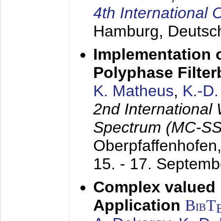
4th Internationa
Hamburg, Deutsc
Implementation o
Polyphase Filte
K. Matheus
,
K.-D
2nd International
Spectrum (MC-SS 
Oberpfaffenhofen
15. - 17. Septem
Complex valued
Application
BibT