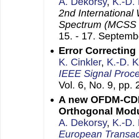
A. Dekorsy
,
K.-D.
2nd International
Spectrum (MCSS 
15. - 17. Septem
Error Correctin
K. Cinkler
,
K.-D. 
IEEE Signal Proce
Vol. 6, No. 9, pp.
A new OFDM-CDM
Orthogonal Modu
A. Dekorsy
,
K.-D.
European Transac