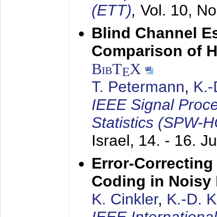
(ETT)
,
Vol. 10, No
Blind Channel E
Comparison of 
BibT
X
E
T. Petermann
,
K.
IEEE Signal Proc
Statistics (SPW-
Israel,
14. - 16. J
Error-Correctin
Coding in Noisy
K. Cinkler
,
K.-D. 