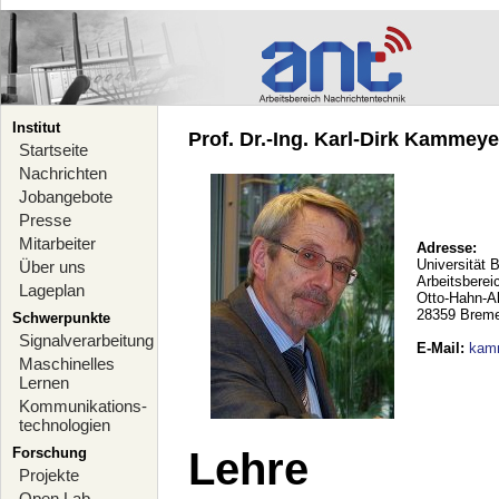
Institut
Prof. Dr.-Ing. Karl-Dirk Kammeyer
Startseite
Nachrichten
Jobangebote
Presse
Mitarbeiter
Adresse:
Universität 
Über uns
Arbeitsberei
Lageplan
Otto-Hahn-A
28359 Brem
Schwerpunkte
Signalverarbeitung
E-Mail
:
kam
Maschinelles
Lernen
Kommunikations-
technologien
Forschung
Lehre
Projekte
Open Lab