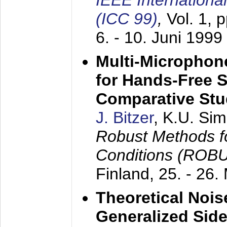
IEEE Internation
(ICC 99)
,
Vol. 1, 
6. - 10. Juni 1999
Multi-Microphon
for Hands-Free 
Comparative St
J. Bitzer
, K.U. Si
Robust Methods f
Conditions (ROB
Finland,
25. - 26.
Theoretical Nois
Generalized Side