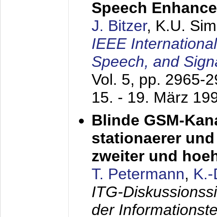
Speech Enhanc
J. Bitzer
, K.U. Si
IEEE Internationa
Speech, and Sign
Vol. 5, pp. 2965-
15. - 19. März 19
Blinde GSM-Kana
stationaerer und 
zweiter und hoe
T. Petermann
,
K.
ITG-Diskussionss
der Informationst