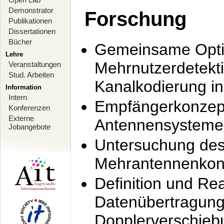
Demonstrator
Forschung
Publikationen
Dissertationen
Bücher
Gemeinsame Opti
Lehre
Mehrnutzerdetekti
Veranstaltungen
Stud. Arbeiten
Kanalkodierung 
Information
Intern
Empfängerkonzept
Konferenzen
Externe
Antennensysteme
Jobangebote
Untersuchung de
Mehrantennenkonz
Definition und Re
Datenübertragung
Dopplerverschie