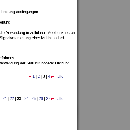
sbreitungsbedingungen
gebung
 die Anwendung in zellularen Mobilfunknetzen
ignalverarbeitung einer Multistandard-
rfahrens
Verwendung der Statistik höherer Ordnung
1
|
2
|
3
|
4
alle
|
21
|
22
|
23
|
24
|
25
|
26
|
27
alle