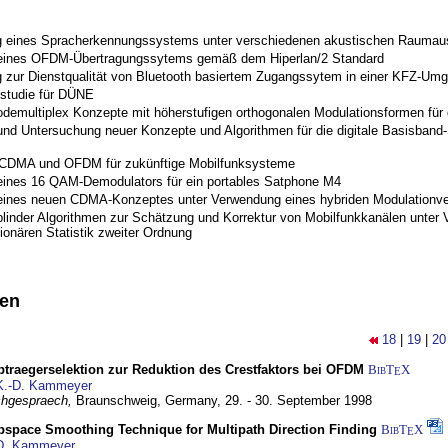
 eines Spracherkennungssystems unter verschiedenen akustischen Raumau
 eines OFDM-Übertragungssytems gemäß dem Hiperlan/2 Standard
 zur Dienstqualität von Bluetooth basiertem Zugangssytem in einer KFZ-Um
studie für DÜNE
odemultiplex Konzepte mit höherstufigen orthogonalen Modulationsformen für
nd Untersuchung neuer Konzepte und Algorithmen für die digitale Basisband-S
 CDMA und OFDM für zukünftige Mobilfunksysteme
eines 16 QAM-Demodulators für ein portables Satphone M4
eines neuen CDMA-Konzeptes unter Verwendung eines hybriden Modulationve
blinder Algorithmen zur Schätzung und Korrektur von Mobilfunkkanälen unter 
ionären Statistik zweiter Ordnung
nen
18
|
19
|
20
traegerselektion zur Reduktion des Crestfaktors bei OFDM
BibT
X
E
K.-D. Kammeyer
hgespraech,
Braunschweig, Germany,
29. - 30. September 1998
bspace Smoothing Technique for Multipath Direction Finding
BibT
X
E
D. Kammeyer