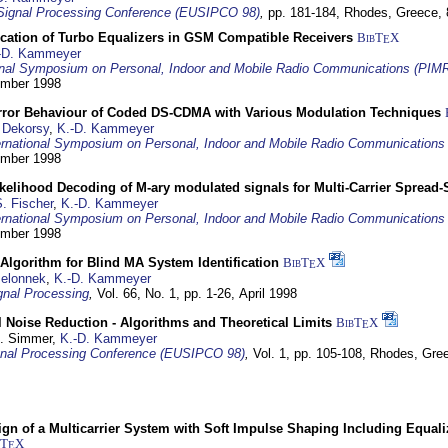
Signal Processing Conference (EUSIPCO 98)
,
pp. 181-184,
Rhodes, Greece,
ication of Turbo Equalizers in GSM Compatible Receivers
BibT
X
E
-D. Kammeyer
ional Symposium on Personal, Indoor and Mobile Radio Communications (PIM
tember 1998
Error Behaviour of Coded DS-CDMA with Various Modulation Techniques
 Dekorsy
,
K.-D. Kammeyer
ernational Symposium on Personal, Indoor and Mobile Radio Communication
tember 1998
elihood Decoding of M-ary modulated signals for Multi-Carrier Spread
. Fischer
,
K.-D. Kammeyer
ernational Symposium on Personal, Indoor and Mobile Radio Communication
tember 1998
Algorithm for Blind MA System Identification
BibT
X
E
Jelonnek
,
K.-D. Kammeyer
nal Processing
,
Vol. 66, No. 1, pp. 1-26,
April 1998
 Noise Reduction - Algorithms and Theoretical Limits
BibT
X
E
U. Simmer,
K.-D. Kammeyer
nal Processing Conference (EUSIPCO 98)
,
Vol. 1, pp. 105-108,
Rhodes, Gre
gn of a Multicarrier System with Soft Impulse Shaping Including Equali
bT
X
E