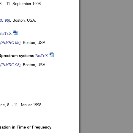
8. - 11. September 1998
RC 98)
,
Boston, USA,
BibT
X
E
s (PIMRC 98)
,
Boston, USA,
-Sprectrum systems
BibT
X
E
s (PIMRC 98)
,
Boston, USA,
ece,
8. - 11. Januar 1998
zation in Time or Frequency