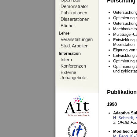
Forschung
Demonstrator
Publikationen
Untersuchung
Optimierung
Dissertationen
Untersuchung
Bücher
Machbarkeits
Lehre
Multiträger-C
Veranstaltungen
Entwicklung u
Mobilstation
Stud. Arbeiten
Eignung von
Information
Entwicklung 
Intern
Optimierung 
Konferenzen
Optimierung 
und zyklostat
Externe
Jobangebote
Publikatio
1998
Adaptive Sub
H. Schmidt
,
3. OFDM-Fac
Modified Su
M. Feng
,
K.-