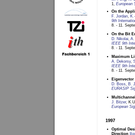
1,
European 
On the Appl
F. Jordan
,
K.
9th Internat
8. - 11. Sep
On the Bit 
D. Nikolai
,
A.
IEEE 9th Int
8. - 11. Sep
Maximum Lik
A. Dekorsy
,
S
IEEE 9th Int
8. - 11. Sep
Eigenvector 
D. Boss
,
B. 
EURASIP Sig
Multichannel
J. Bitzer
, K.
European Sig
1997
Optimal Desi
Direction
Bi