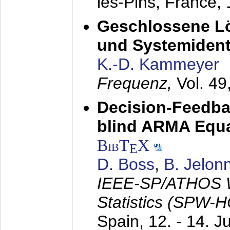
les-Pins, France,
Geschlossene Lö
und Systemidenti
K.-D. Kammeyer
Frequenz,
Vol. 49
Decision-Feedba
blind ARMA Equal
BibT
X
E
D. Boss
,
B. Jelon
IEEE-SP/ATHOS W
Statistics (SPW-
Spain,
12. - 14. J