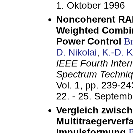
1. Oktober 1996
Noncoherent RA
Weighted Combi
Power Control
B
D. Nikolai
,
K.-D. 
IEEE Fourth Inte
Spectrum Techniq
Vol. 1, pp. 239-2
22. - 25. Septem
Vergleich zwisc
Multitraegerverf
Impulsformung