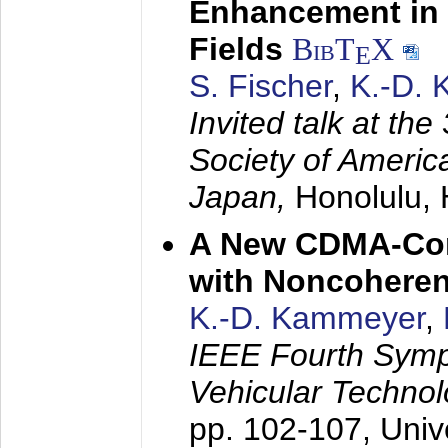
Enhancement in 
Fields
BibT
X
E
S. Fischer
,
K.-D.
Invited talk at the
Society of America
Japan,
Honolulu, 
A New CDMA-Con
with Noncoheren
K.-D. Kammeyer
,
IEEE Fourth Sym
Vehicular Technol
pp. 102-107,
Univ