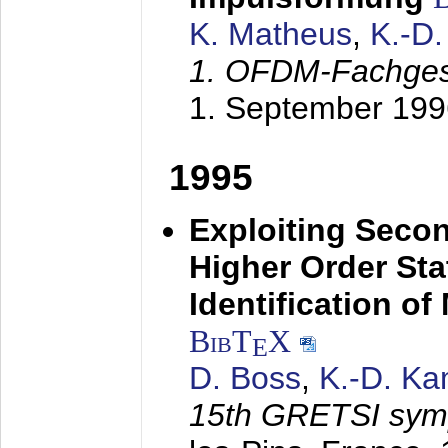
K. Matheus
,
K.-D
1. OFDM-Fachge
1. September 199
1995
Exploiting Secon
Higher Order Stat
Identification o
BibT
X
E
D. Boss
,
K.-D. K
15th GRETSI sy