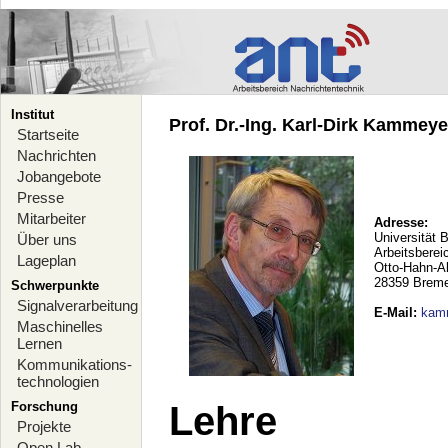
Institut
Prof. Dr.-Ing. Karl-Dirk Kammeyer
Startseite
Nachrichten
Jobangebote
Presse
Mitarbeiter
Adresse:
Universität 
Über uns
Arbeitsberei
Lageplan
Otto-Hahn-A
28359 Brem
Schwerpunkte
Signalverarbeitung
E-Mail
:
kam
Maschinelles
Lernen
Kommunikations-
technologien
Forschung
Lehre
Projekte
Open Lab