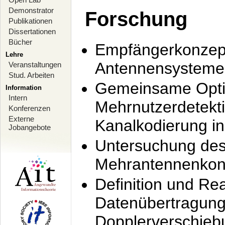
Demonstrator
Forschung
Publikationen
Dissertationen
Bücher
Empfängerkonzept
Lehre
Antennensysteme
Veranstaltungen
Stud. Arbeiten
Gemeinsame Opti
Information
Intern
Mehrnutzerdetekti
Konferenzen
Externe
Kanalkodierung 
Jobangebote
Untersuchung de
Mehrantennenkonz
Definition und Re
Datenübertragung
Dopplerverschie