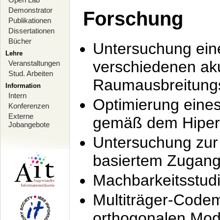
Demonstrator
Forschung
Publikationen
Dissertationen
Bücher
Untersuchung ein
Lehre
verschiedenen ak
Veranstaltungen
Stud. Arbeiten
Raumausbreitung
Information
Intern
Optimierung ein
Konferenzen
Externe
gemäß dem Hiperl
Jobangebote
Untersuchung zur 
basiertem Zugan
Machbarkeitsstud
Multiträger-Codem
orthogonalen Mod