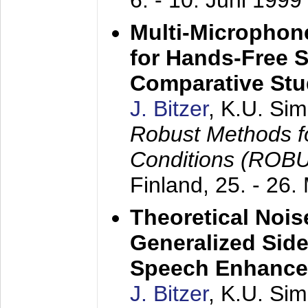
6. - 10. Juni 1999
Multi-Microphon
for Hands-Free 
Comparative St
J. Bitzer
, K.U. Si
Robust Methods f
Conditions (ROB
Finland,
25. - 26.
Theoretical Nois
Generalized Side
Speech Enhanc
J. Bitzer
, K.U. Si