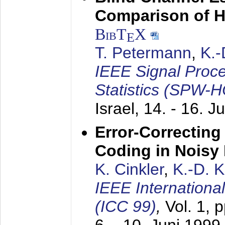
Comparison of 
BibT
X
E
T. Petermann
,
K.
IEEE Signal Proc
Statistics (SPW-
Israel,
14. - 16. J
Error-Correctin
Coding in Noisy
K. Cinkler
,
K.-D. 
IEEE Internation
(ICC 99)
,
Vol. 1, 