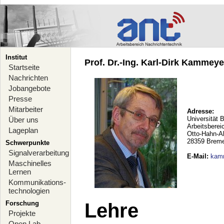
Institut
Prof. Dr.-Ing. Karl-Dirk Kammeyer
Startseite
Nachrichten
Jobangebote
Presse
Mitarbeiter
Adresse:
Universität 
Über uns
Arbeitsberei
Lageplan
Otto-Hahn-A
28359 Brem
Schwerpunkte
Signalverarbeitung
E-Mail
:
kam
Maschinelles
Lernen
Kommunikations-
technologien
Forschung
Lehre
Projekte
Open Lab