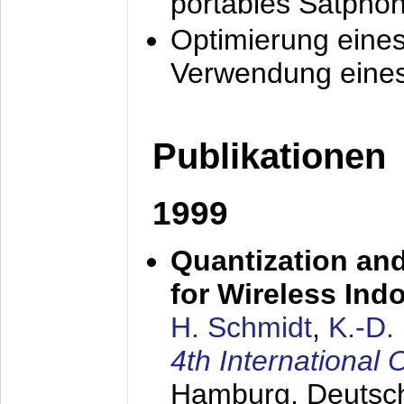
portables Satpho
Optimierung eine
Verwendung eines
Publikationen
1999
Quantization an
for Wireless Ind
H. Schmidt
,
K.-D
4th Internationa
Hamburg, Deutsc