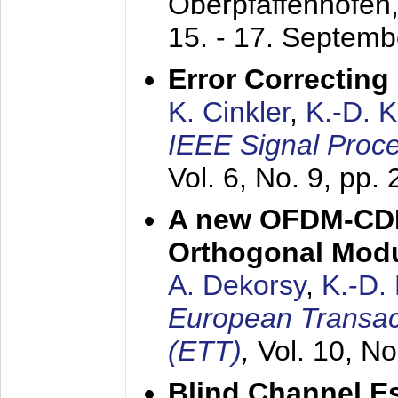
Oberpfaffenhofen
15. - 17. Septem
Error Correctin
K. Cinkler
,
K.-D. 
IEEE Signal Proce
Vol. 6, No. 9, pp.
A new OFDM-CDM
Orthogonal Modu
A. Dekorsy
,
K.-D.
European Transac
(ETT)
,
Vol. 10, No
Blind Channel E