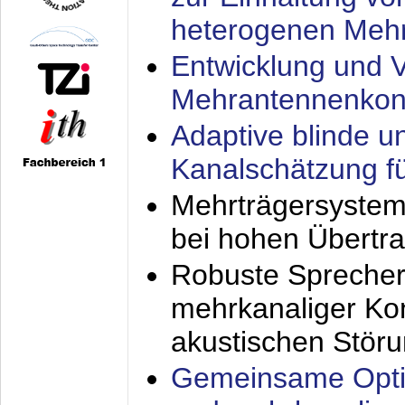
heterogenen Meh
Entwicklung und V
Mehrantennenkon
Adaptive blinde u
Kanalschätzung f
Mehrträgersystem
bei hohen Übertr
Robuste Sprecher
mehrkanaliger Ko
akustischen Stör
Gemeinsame Opti