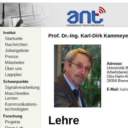
Institut
Prof. Dr.-Ing. Karl-Dirk Kammeyer
Startseite
Nachrichten
Jobangebote
Presse
Mitarbeiter
Adresse:
Universität 
Über uns
Arbeitsberei
Lageplan
Otto-Hahn-A
28359 Brem
Schwerpunkte
Signalverarbeitung
E-Mail
:
kam
Maschinelles
Lernen
Kommunikations-
technologien
Forschung
Lehre
Projekte
Open Lab