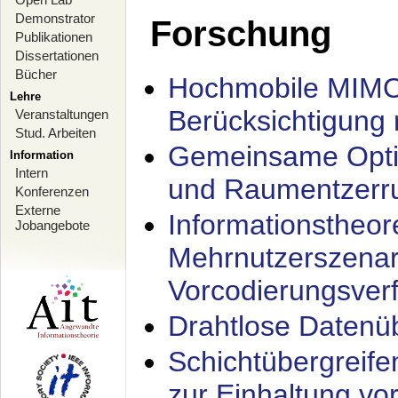
Demonstrator
Forschung
Publikationen
Dissertationen
Bücher
Hochmobile MIMO
Lehre
Berücksichtigung 
Veranstaltungen
Stud. Arbeiten
Gemeinsame Opti
Information
Intern
und Raumentzerru
Konferenzen
Externe
Informationstheor
Jobangebote
Mehrnutzerszenar
Vorcodierungsverf
Drahtlose Datenü
Schichtübergrei
zur Einhaltung vo