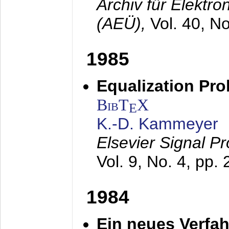
Archiv für Elektr
(AEÜ),
Vol. 40, N
1985
Equalization Pro
BibT
X
E
K.-D. Kammeyer
Elsevier Signal P
Vol. 9, No. 4, pp.
1984
Ein neues Verfah