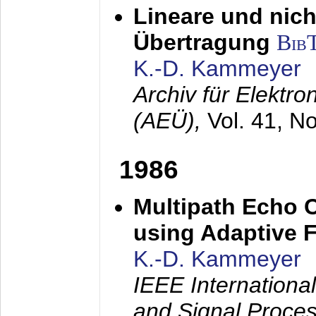
Lineare und nich
Übertragung
Bib
K.-D. Kammeyer
Archiv für Elektr
(AEÜ),
Vol. 41, N
1986
Multipath Echo 
using Adaptive F
K.-D. Kammeyer
IEEE Internationa
and Signal Proce