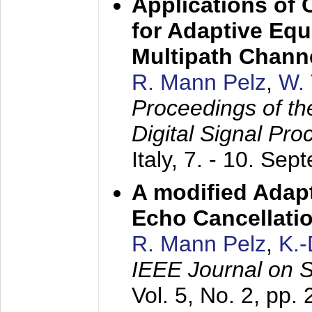
Applications of
for Adaptive Equ
Multipath Chann
R. Mann Pelz
,
W. 
Proceedings of th
Digital Signal Pr
Italy,
7. - 10. Sep
A modified Adapt
Echo Cancellati
R. Mann Pelz
,
K.
IEEE Journal on 
Vol. 5, No. 2, pp.