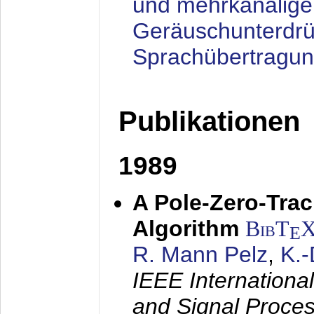
und mehrkanalige
Geräuschunterdrü
Sprachübertragu
Publikationen
1989
A Pole-Zero-Tra
Algorithm
BibT
E
R. Mann Pelz
,
K.
IEEE Internationa
and Signal Proce