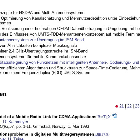
nzepte für HSDPA und Multi-Antennensysteme
ptimierung von Kanalschätzung und Mehrnutzerdetektion unter Einbeziehu
stemen
nd Realisierung einer hochratigen OFDM-Datenübertragung in Umgebung mit h
 des Einflusses von UMTS-FDD-Mehrantennenkonzepten auf mobile Termina
antennensystem zur Übertragung im ISM-Band
on Ähnlichkeiten komplexer Musiksignale
einer 2,4 GHz-Übertragungsstrecke im ISM-Band
ennensysteme für mobile Kommunikationsnetze
zitätssteigerung von Funknetzen mit intelligenten Antennen-, Codierungs- un
on effizienten Algorithmen und Struckturen zur Space-Time-Codierung, Mehrn
cke in einem Frequenzduplex (FDD) UMTS-System
nen
21
|
22
|
23
del of a Mobile Radio Link for CDMA-Applications
BibT
X
E
.-D. Kammeyer
D(93)57,
pp. 1-11,
Grimstad, Norway,
1. Mai 1993
tionsprobleme in digitalen Multitraegersystemen
BibT
X
E
yer
,
U. Tuisel