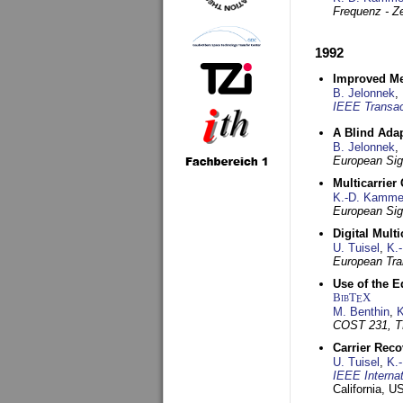
Frequenz - Ze
1992
Improved Met
B. Jelonnek
,
IEEE Transac
A Blind Adap
B. Jelonnek
,
European Sig
Multicarrier
K.-D. Kamme
European Sig
Digital Mult
U. Tuisel
,
K.
European Tra
Use of the E
BibT
X
E
M. Benthin
,
K
COST 231, T
Carrier Reco
U. Tuisel
,
K.
IEEE Interna
California, 