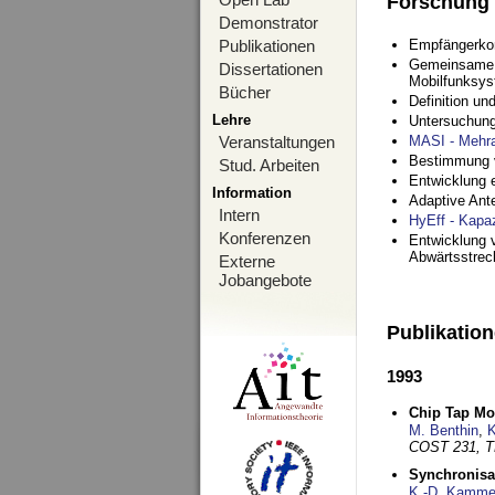
Forschung
Demonstrator
Publikationen
Empfängerko
Gemeinsame O
Dissertationen
Mobilfunksy
Bücher
Definition u
Lehre
Untersuchung
Veranstaltungen
MASI - Mehr
Bestimmung v
Stud. Arbeiten
Entwicklung 
Information
Adaptive Ant
Intern
HyEff - Kapa
Konferenzen
Entwicklung v
Abwärtsstre
Externe
Jobangebote
Publikatio
1993
Chip Tap Mo
M. Benthin
,
K
COST 231, T
Synchronisa
K.-D. Kamme