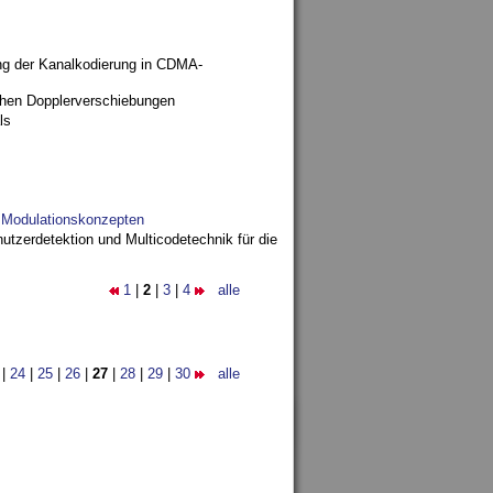
ng der Kanalkodierung in CDMA-
ohen Dopplerverschiebungen
ls
d Modulationskonzepten
utzerdetektion und Multicodetechnik für die
1
|
2
|
3
|
4
alle
|
24
|
25
|
26
|
27
|
28
|
29
|
30
alle