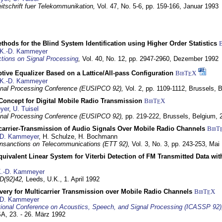
itschrift fuer Telekommunikation,
Vol. 47, No. 5-6, pp. 159-166,
Januar 1993
hods for the Blind System Identification using Higher Order Statistics
K.-D. Kammeyer
tions on Signal Processing
,
Vol. 40, No. 12, pp. 2947-2960,
Dezember 1992
tive Equalizer Based on a Lattice/All-pass Configuration
BibT
X
E
K.-D. Kammeyer
nal Processing Conference (EUSIPCO 92),
Vol. 2, pp. 1109-1112,
Brussels, 
 Concept for Digital Mobile Radio Transmission
BibT
X
E
yer
,
U. Tuisel
nal Processing Conference (EUSIPCO 92),
pp. 219-222,
Brussels, Belgium,
icarrier-Transmission of Audio Signals Over Mobile Radio Channels
BibT
-D. Kammeyer
, H. Schulze, H. Bochmann
nsanctions on Telecommunications (ETT 92),
Vol. 3, No. 3, pp. 243-253,
Mai
quivalent Linear System for Viterbi Detection of FM Transmitted Data w
.-D. Kammeyer
D(92)42,
Leeds, U.K.,
1. April 1992
very for Multicarrier Transmission over Mobile Radio Channels
BibT
X
E
-D. Kammeyer
tional Conference on Acoustics, Speech, and Signal Processing (ICASSP 92)
USA,
23. - 26. März 1992