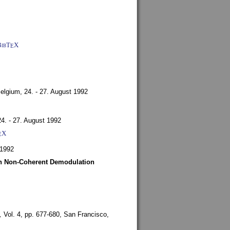
BibT
X
E
Belgium,
24. - 27. August 1992
24. - 27. August 1992
X
E
 1992
ith Non-Coherent Demodulation
,
Vol. 4, pp. 677-680,
San Francisco,