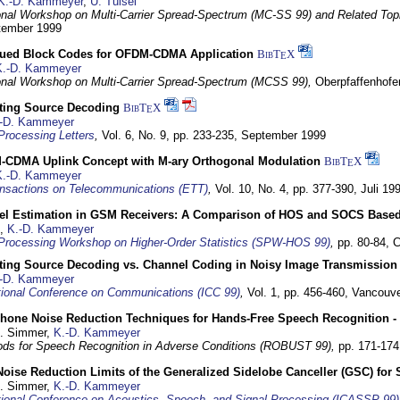
K.-D. Kammeyer
,
U. Tuisel
ional Workshop on Multi-Carrier Spread-Spectrum (MC-SS 99) and Related Top
ptember 1999
ued Block Codes for OFDM-CDMA Application
BibT
X
E
K.-D. Kammeyer
ional Workshop on Multi-Carrier Spread-Spectrum (MCSS 99),
Oberpfaffenhof
cting Source Decoding
BibT
X
E
-D. Kammeyer
Processing Letters
,
Vol. 6, No. 9, pp. 233-235,
September 1999
CDMA Uplink Concept with M-ary Orthogonal Modulation
BibT
X
E
K.-D. Kammeyer
nsactions on Telecommunications (ETT)
,
Vol. 10, No. 4, pp. 377-390,
Juli 19
el Estimation in GSM Receivers: A Comparison of HOS and SOCS Base
,
K.-D. Kammeyer
Processing Workshop on Higher-Order Statistics (SPW-HOS 99)
,
pp. 80-84,
C
cting Source Decoding vs. Channel Coding in Noisy Image Transmission
-D. Kammeyer
tional Conference on Communications (ICC 99)
,
Vol. 1, pp. 456-460,
Vancouve
phone Noise Reduction Techniques for Hands-Free Speech Recognition -
U. Simmer,
K.-D. Kammeyer
ds for Speech Recognition in Adverse Conditions (ROBUST 99),
pp. 171-17
Noise Reduction Limits of the Generalized Sidelobe Canceller (GSC) f
U. Simmer,
K.-D. Kammeyer
tional Conference on Acoustics, Speech, and Signal Processing (ICASSP 99)