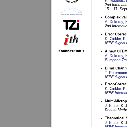
K. Matheus
,
2nd Internat
15. - 17. Se
Complex val
A. Dekorsy
,
2nd Internat
Error Corre
K. Cinkler
,
K.
IEEE Signal 
A new OFDM-
A. Dekorsy
,
European Tra
Blind Chann
T. Petermann
IEEE Signal 
Error-Corre
K. Cinkler
,
K.
IEEE Interna
Multi-Micro
J. Bitzer
, K.
Robust Metho
Theoretical 
J. Bitzer
, K.
IEEE Interna