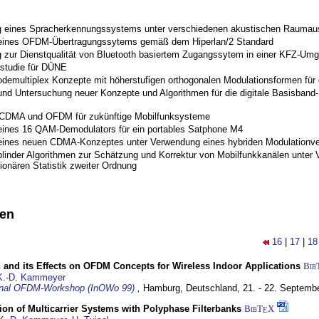
 eines Spracherkennungssystems unter verschiedenen akustischen Raumau
 eines OFDM-Übertragungssytems gemäß dem Hiperlan/2 Standard
 zur Dienstqualität von Bluetooth basiertem Zugangssytem in einer KFZ-Um
studie für DÜNE
odemultiplex Konzepte mit höherstufigen orthogonalen Modulationsformen für
nd Untersuchung neuer Konzepte und Algorithmen für die digitale Basisband-S
 CDMA und OFDM für zukünftige Mobilfunksysteme
eines 16 QAM-Demodulators für ein portables Satphone M4
eines neuen CDMA-Konzeptes unter Verwendung eines hybriden Modulationve
blinder Algorithmen zur Schätzung und Korrektur von Mobilfunkkanälen unter 
ionären Statistik zweiter Ordnung
nen
16
|
17
|
18
 and its Effects on OFDM Concepts for Wireless Indoor Applications
Bib
K.-D. Kammeyer
ional OFDM-Workshop (InOWo 99)
,
Hamburg, Deutschland,
21. - 22. Septemb
on of Multicarrier Systems with Polyphase Filterbanks
BibT
X
E