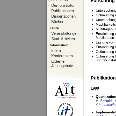
Forschung
Demonstrator
Publikationen
Untersuchung
Optimierung
Dissertationen
Untersuchung
Bücher
Machbarkeits
Lehre
Multiträger-C
Veranstaltungen
Entwicklung u
Mobilstation
Stud. Arbeiten
Eignung von
Information
Entwicklung 
Intern
Optimierung 
Konferenzen
Optimierung 
und zyklostat
Externe
Jobangebote
Publikatio
1999
Quantization
H. Schmidt
,
4th Internat
Implementati