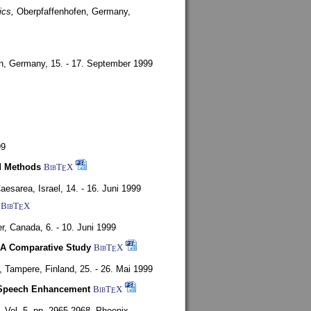
ics,
Oberpfaffenhofen, Germany,
en, Germany,
15. - 17. September 1999
99
d Methods
BibT
X
E
aesarea, Israel,
14. - 16. Juni 1999
BibT
X
E
r, Canada,
6. - 10. Juni 1999
 A Comparative Study
BibT
X
E
4,
Tampere, Finland,
25. - 26. Mai 1999
or Speech Enhancement
BibT
X
E
,
Vol. 5, pp. 2965-2968,
Phoenix,