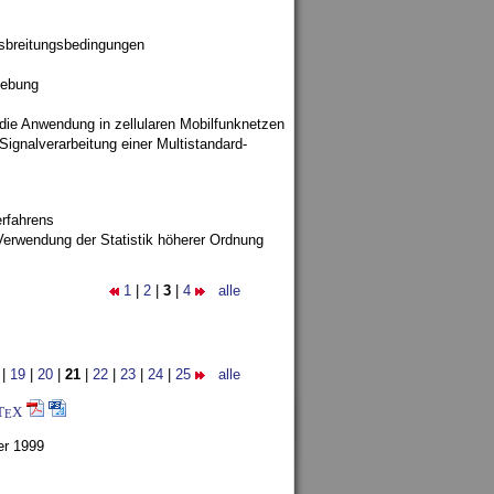
sbreitungsbedingungen
gebung
 die Anwendung in zellularen Mobilfunknetzen
ignalverarbeitung einer Multistandard-
rfahrens
Verwendung der Statistik höherer Ordnung
1
|
2
|
3
|
4
alle
|
19
|
20
|
21
|
22
|
23
|
24
|
25
alle
T
X
E
er 1999