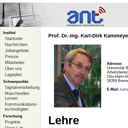
Institut
Prof. Dr.-Ing. Karl-Dirk Kammeyer
Startseite
Nachrichten
Jobangebote
Presse
Mitarbeiter
Adresse:
Universität 
Über uns
Arbeitsberei
Lageplan
Otto-Hahn-A
28359 Brem
Schwerpunkte
Signalverarbeitung
E-Mail
:
kam
Maschinelles
Lernen
Kommunikations-
technologien
Forschung
Lehre
Projekte
Open Lab