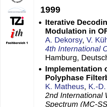
1999
Iterative Decodi
Modulation in 
A. Dekorsy
,
V. Kü
4th Internationa
Hamburg, Deutsc
Implementation o
Polyphase Filte
K. Matheus
,
K.-D
2nd International
Spectrum (MC-SS 