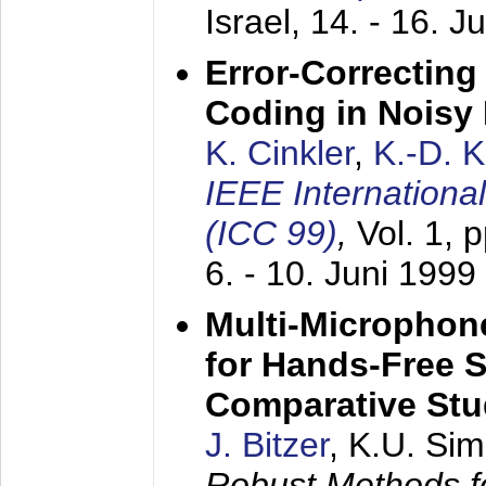
Israel,
14. - 16. J
Error-Correctin
Coding in Noisy
K. Cinkler
,
K.-D. 
IEEE Internation
(ICC 99)
,
Vol. 1, 
6. - 10. Juni 1999
Multi-Microphon
for Hands-Free 
Comparative St
J. Bitzer
, K.U. Si
Robust Methods f