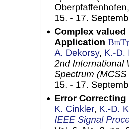
Oberpfaffenhofen
15. - 17. Septem
Complex valued
Application
BibT
A. Dekorsy
,
K.-D.
2nd International
Spectrum (MCSS 
15. - 17. Septem
Error Correctin
K. Cinkler
,
K.-D. 
IEEE Signal Proce