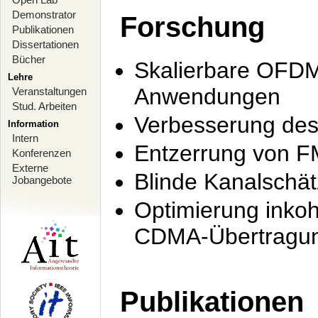
Demonstrator
Forschung
Publikationen
Dissertationen
Bücher
Skalierbare OFDM-
Lehre
Anwendungen
Veranstaltungen
Stud. Arbeiten
Verbesserung de
Information
Intern
Entzerrung von F
Konferenzen
Externe
Blinde Kanalschä
Jobangebote
Optimierung inko
CDMA-Übertragung
Publikationen