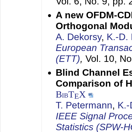
Vol. 6, No. 9, pp.
A new OFDM-CDM
Orthogonal Modu
A. Dekorsy
,
K.-D.
European Transac
(ETT)
,
Vol. 10, No
Blind Channel E
Comparison of 
BibT
X
E
T. Petermann
,
K.
IEEE Signal Proc
Statistics (SPW-