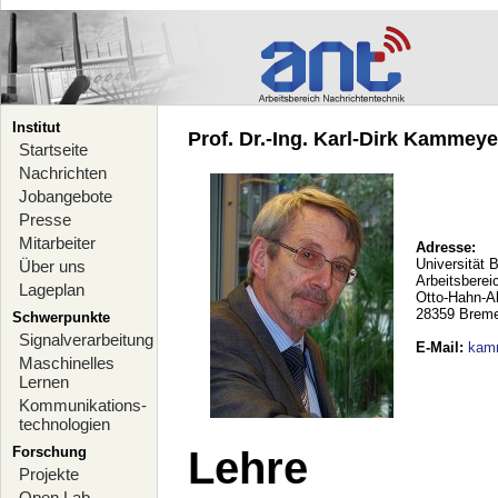
Institut
Prof. Dr.-Ing. Karl-Dirk Kammeyer
Startseite
Nachrichten
Jobangebote
Presse
Mitarbeiter
Adresse:
Universität 
Über uns
Arbeitsberei
Lageplan
Otto-Hahn-A
28359 Brem
Schwerpunkte
Signalverarbeitung
E-Mail
:
kam
Maschinelles
Lernen
Kommunikations-
technologien
Forschung
Lehre
Projekte
Open Lab