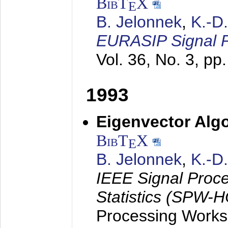
BibT
X
E
B. Jelonnek
,
K.-D
EURASIP Signal P
Vol. 36, No. 3, pp
1993
Eigenvector Algo
BibT
X
E
B. Jelonnek
,
K.-D
IEEE Signal Proc
Statistics (SPW-
Processing Worksh