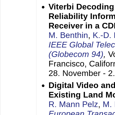
Viterbi Decoding
Reliability Info
Receiver in a C
M. Benthin
,
K.-D.
IEEE Global Tele
(Globecom 94)
,
V
Francisco, Califor
28. November - 2
Digital Video an
Existing Land M
R. Mann Pelz
,
M. 
European Transac