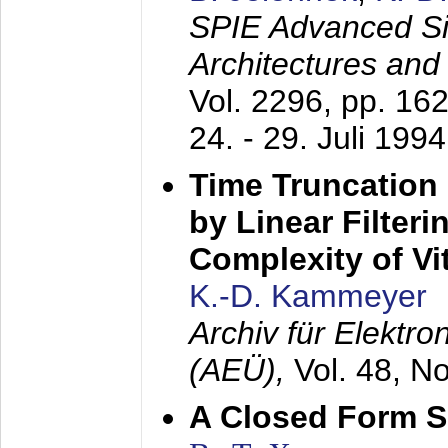
SPIE Advanced Sig
Architectures and
Vol. 2296, pp. 16
24. - 29. Juli 1994
Time Truncation
by Linear Filter
Complexity of Vi
K.-D. Kammeyer
Archiv für Elektr
(AEÜ),
Vol. 48, N
A Closed Form So