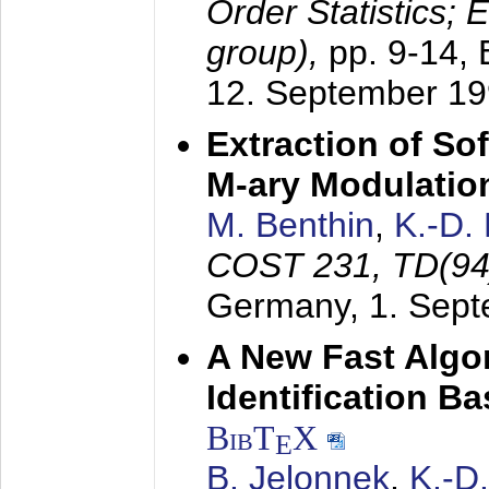
Order Statistics;
group),
pp. 9-14,
12. September 1
Extraction of Sof
M-ary Modulatio
M. Benthin
,
K.-D.
COST 231, TD(94
Germany,
1. Sep
A New Fast Algo
Identification B
BibT
X
E
B. Jelonnek
,
K.-D