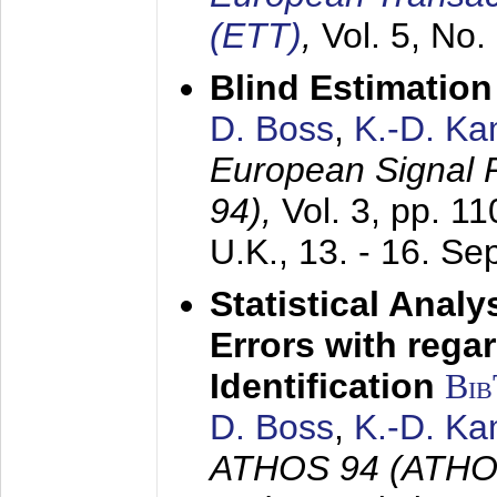
(ETT)
,
Vol. 5, No.
Blind Estimatio
D. Boss
,
K.-D. K
European Signal
94),
Vol. 3, pp. 1
U.K.,
13. - 16. S
Statistical Anal
Errors with rega
Identification
Bi
D. Boss
,
K.-D. K
ATHOS 94 (ATHOS