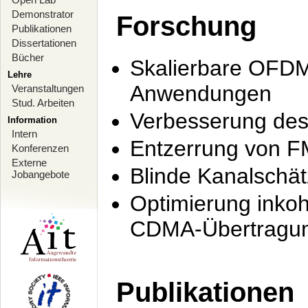
Demonstrator
Forschung
Publikationen
Dissertationen
Bücher
Skalierbare OFDM-
Lehre
Anwendungen
Veranstaltungen
Stud. Arbeiten
Verbesserung de
Information
Intern
Entzerrung von F
Konferenzen
Externe
Blinde Kanalschä
Jobangebote
Optimierung inko
CDMA-Übertragung
Publikationen