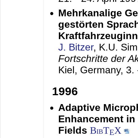
Mehrkanalige G
gestörten Sprach
Kraftfahrzeugin
J. Bitzer
, K.U. Si
Fortschritte der 
Kiel, Germany,
3.
1996
Adaptive Microp
Enhancement in 
Fields
BibT
X
E