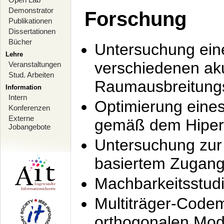
Demonstrator
Forschung
Publikationen
Dissertationen
Bücher
Untersuchung ein
Lehre
verschiedenen ak
Veranstaltungen
Stud. Arbeiten
Raumausbreitung
Information
Intern
Optimierung ein
Konferenzen
Externe
gemäß dem Hiperl
Jobangebote
Untersuchung zur 
basiertem Zugan
Machbarkeitsstud
Multiträger-Codem
orthogonalen Mod