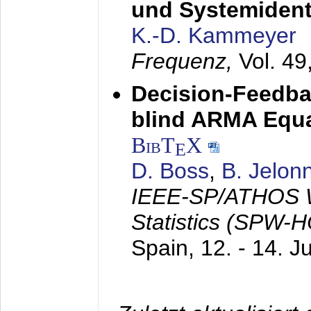
und Systemidenti
K.-D. Kammeyer
Frequenz,
Vol. 49
Decision-Feedba
blind ARMA Equal
BibT
X
E
D. Boss
,
B. Jelon
IEEE-SP/ATHOS W
Statistics (SPW-
Spain,
12. - 14. J