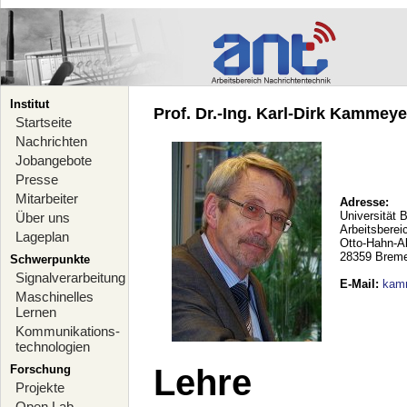
Institut
Prof. Dr.-Ing. Karl-Dirk Kammeyer
Startseite
Nachrichten
Jobangebote
Presse
Mitarbeiter
Adresse:
Universität 
Über uns
Arbeitsberei
Lageplan
Otto-Hahn-A
28359 Brem
Schwerpunkte
Signalverarbeitung
E-Mail
:
kam
Maschinelles
Lernen
Kommunikations-
technologien
Forschung
Lehre
Projekte
Open Lab