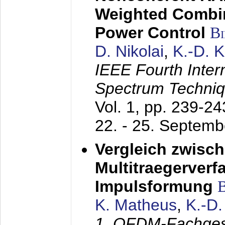
Weighted Combi
Power Control
B
D. Nikolai
,
K.-D. 
IEEE Fourth Inte
Spectrum Techniq
Vol. 1, pp. 239-2
22. - 25. Septem
Vergleich zwisc
Multitraegerverf
Impulsformung
K. Matheus
,
K.-D
1. OFDM-Fachge