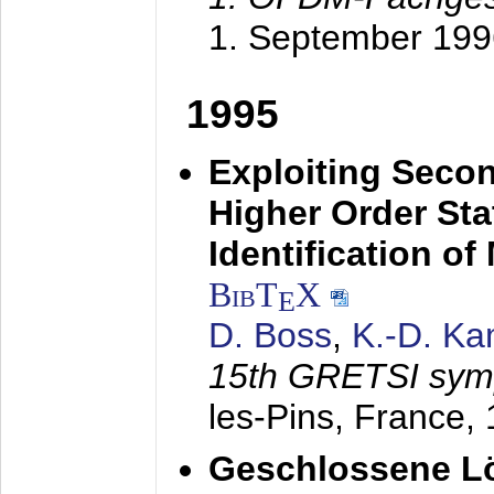
1. September 199
1995
Exploiting Secon
Higher Order Stat
Identification o
BibT
X
E
D. Boss
,
K.-D. K
15th GRETSI sy
les-Pins, France,
Geschlossene Lö