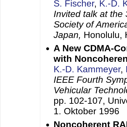
S. Fischer
,
K.-D.
Invited talk at the
Society of America
Japan,
Honolulu, 
A New CDMA-Con
with Noncoheren
K.-D. Kammeyer
,
IEEE Fourth Sym
Vehicular Technol
pp. 102-107,
Univ
1. Oktober 1996
Noncoherent RA