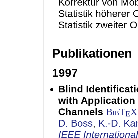
Korrektur von Mo
Statistik höherer
Statistik zweiter 
Publikationen
1997
Blind Identifica
with Applicatio
Channels
BibT
X
E
D. Boss
,
K.-D. K
IEEE Internationa