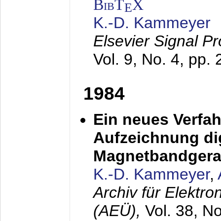
BibT
X
E
K.-D. Kammeyer
Elsevier Signal P
Vol. 9, No. 4, pp.
1984
Ein neues Verfah
Aufzeichnung dig
Magnetbandgera
K.-D. Kammeyer
,
Archiv für Elektr
(AEÜ),
Vol. 38, N