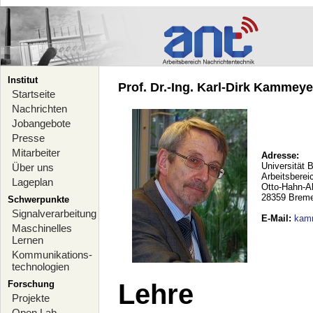
Institut
Prof. Dr.-Ing. Karl-Dirk Kammeyer
Startseite
Nachrichten
Jobangebote
Presse
Mitarbeiter
Adresse:
Universität 
Über uns
Arbeitsberei
Lageplan
Otto-Hahn-A
28359 Brem
Schwerpunkte
Signalverarbeitung
E-Mail
:
kam
Maschinelles
Lernen
Kommunikations-
technologien
Forschung
Lehre
Projekte
Open Lab