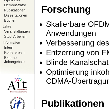
Demonstrator
Forschung
Publikationen
Dissertationen
Bücher
Skalierbare OFDM-
Lehre
Anwendungen
Veranstaltungen
Stud. Arbeiten
Verbesserung de
Information
Intern
Entzerrung von F
Konferenzen
Externe
Blinde Kanalschä
Jobangebote
Optimierung inko
CDMA-Übertragung
Publikationen