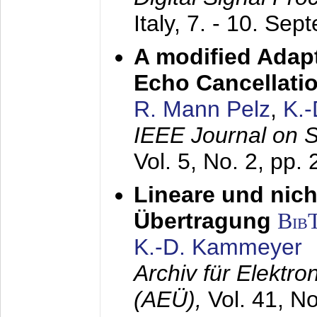
Italy,
7. - 10. Sep
A modified Adapt
Echo Cancellati
R. Mann Pelz
,
K.
IEEE Journal on 
Vol. 5, No. 2, pp.
Lineare und nich
Übertragung
Bib
K.-D. Kammeyer
Archiv für Elektr
(AEÜ),
Vol. 41, N