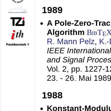
1989
A Pole-Zero-Tra
Algorithm
BibT
E
R. Mann Pelz
,
K.
IEEE Internationa
and Signal Proce
Vol. 2, pp. 1227-
23. - 26. Mai 198
1988
Konstant-Modulu