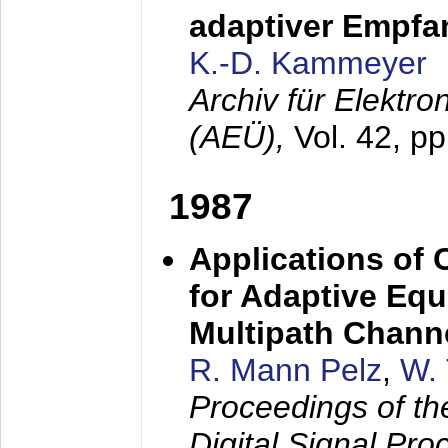
adaptiver Empfan
K.-D. Kammeyer
Archiv für Elektr
(AEÜ),
Vol. 42, p
1987
Applications of
for Adaptive Equ
Multipath Chann
R. Mann Pelz
,
W. 
Proceedings of th
Digital Signal Pr