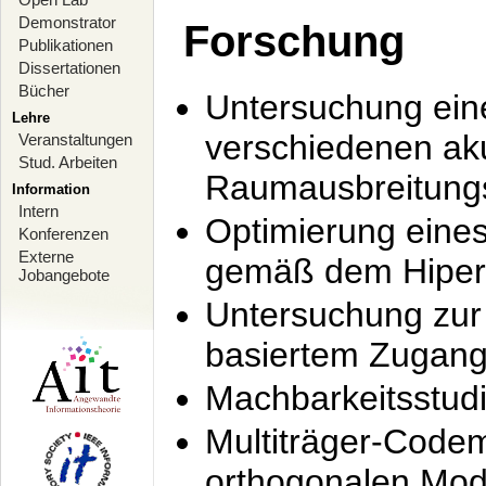
Demonstrator
Forschung
Publikationen
Dissertationen
Bücher
Untersuchung ein
Lehre
verschiedenen ak
Veranstaltungen
Stud. Arbeiten
Raumausbreitung
Information
Intern
Optimierung ein
Konferenzen
Externe
gemäß dem Hiperl
Jobangebote
Untersuchung zur 
basiertem Zugan
Machbarkeitsstud
Multiträger-Codem
orthogonalen Mod