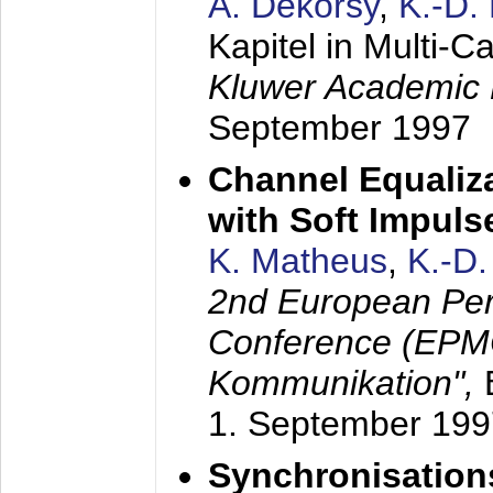
A. Dekorsy
,
K.-D.
Kapitel in Multi-
Kluwer Academic 
September 1997
Channel Equaliza
with Soft Impul
K. Matheus
,
K.-D
2nd European Per
Conference (EPMC
Kommunikation",
1. September 199
Synchronisation