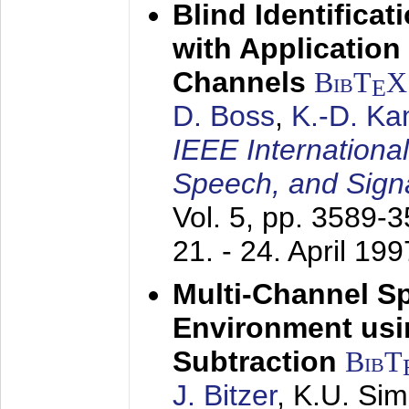
Blind Identifica
with Applicatio
Channels
BibT
X
E
D. Boss
,
K.-D. K
IEEE Internationa
Speech, and Sign
Vol. 5, pp. 3589-
21. - 24. April 199
Multi-Channel S
Environment usin
Subtraction
BibT
J. Bitzer
, K.U. Si