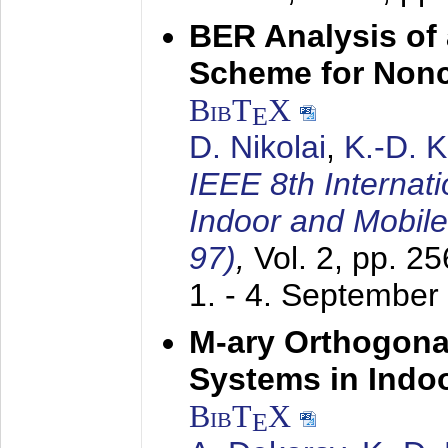
BER Analysis of
Scheme for Non
BibT
X
E
D. Nikolai
,
K.-D. 
IEEE 8th Internat
Indoor and Mobil
97)
,
Vol. 2, pp. 2
1. - 4. September
M-ary Orthogona
Systems in Indo
BibT
X
E