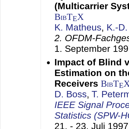
(Multicarrier Sy
BibT
X
E
K. Matheus
,
K.-D
2. OFDM-Fachge
1. September 199
Impact of Blind 
Estimation on t
Receivers
BibT
E
D. Boss
,
T. Peter
IEEE Signal Proc
Statistics (SPW-
21. - 23. Juli 1997