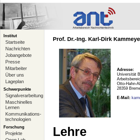
Institut
Prof. Dr.-Ing. Karl-Dirk Kammeyer
Startseite
Nachrichten
Jobangebote
Presse
Mitarbeiter
Adresse:
Universität 
Über uns
Arbeitsberei
Lageplan
Otto-Hahn-A
28359 Brem
Schwerpunkte
Signalverarbeitung
E-Mail
:
kam
Maschinelles
Lernen
Kommunikations-
technologien
Forschung
Lehre
Projekte
Open Lab