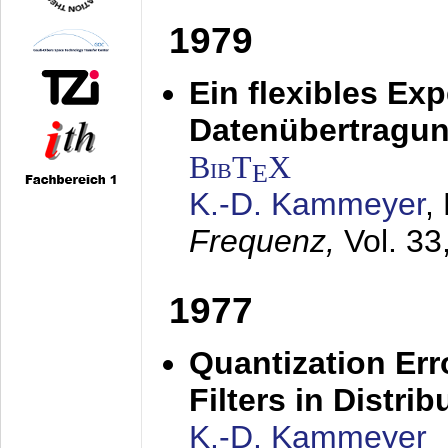
1979
Ein flexibles Ex
Datenübertragung
BibT
X
E
K.-D. Kammeyer
,
Frequenz,
Vol. 33
1977
Quantization Err
Filters in Distri
K.-D. Kammeyer