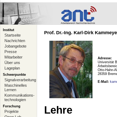
Institut
Prof. Dr.-Ing. Karl-Dirk Kammeyer
Startseite
Nachrichten
Jobangebote
Presse
Mitarbeiter
Adresse:
Universität 
Über uns
Arbeitsberei
Lageplan
Otto-Hahn-A
28359 Brem
Schwerpunkte
Signalverarbeitung
E-Mail
:
kam
Maschinelles
Lernen
Kommunikations-
technologien
Forschung
Lehre
Projekte
Open Lab