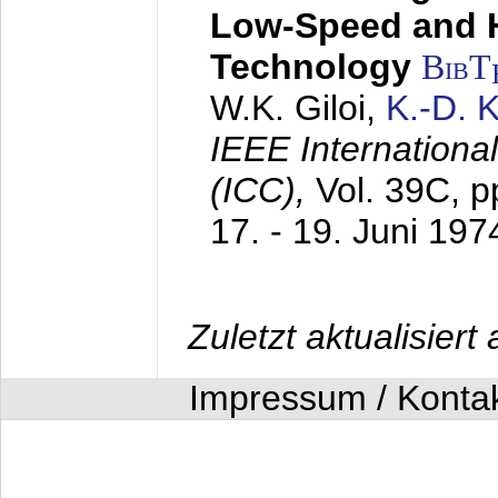
Low-Speed and 
Technology
BibT
W.K. Giloi,
K.-D.
IEEE Internation
(ICC),
Vol. 39C, p
17. - 19. Juni 197
Zuletzt aktualisier
Impressum / Konta