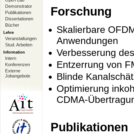
Demonstrator
Forschung
Publikationen
Dissertationen
Bücher
Skalierbare OFDM-
Lehre
Anwendungen
Veranstaltungen
Stud. Arbeiten
Verbesserung de
Information
Intern
Entzerrung von F
Konferenzen
Externe
Blinde Kanalschä
Jobangebote
Optimierung inko
CDMA-Übertragung
Publikationen