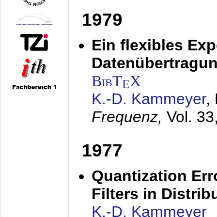
1979
Ein flexibles Ex
Datenübertragung
BibT
X
E
K.-D. Kammeyer
,
Frequenz,
Vol. 33
1977
Quantization Err
Filters in Distri
K.-D. Kammeyer