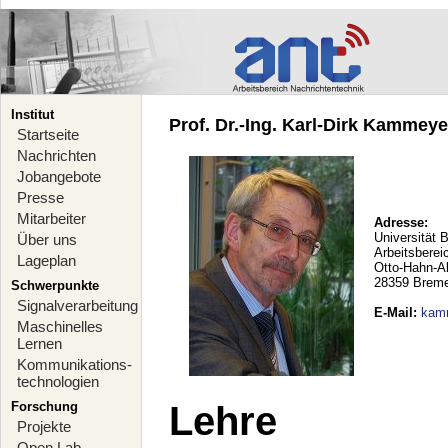
Institut
Prof. Dr.-Ing. Karl-Dirk Kammeyer
Startseite
Nachrichten
Jobangebote
Presse
Mitarbeiter
Adresse:
Universität 
Über uns
Arbeitsberei
Lageplan
Otto-Hahn-A
28359 Brem
Schwerpunkte
Signalverarbeitung
E-Mail
:
kam
Maschinelles
Lernen
Kommunikations-
technologien
Forschung
Lehre
Projekte
Open Lab