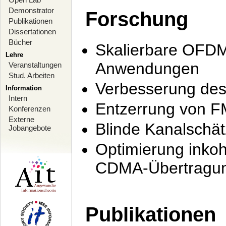
Demonstrator
Forschung
Publikationen
Dissertationen
Bücher
Skalierbare OFDM-
Lehre
Anwendungen
Veranstaltungen
Stud. Arbeiten
Verbesserung de
Information
Intern
Entzerrung von F
Konferenzen
Externe
Blinde Kanalschä
Jobangebote
Optimierung inko
CDMA-Übertragung
Publikationen