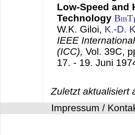
Low-Speed and 
Technology
BibT
W.K. Giloi,
K.-D.
IEEE Internation
(ICC),
Vol. 39C, p
17. - 19. Juni 197
Zuletzt aktualisier
Impressum / Konta