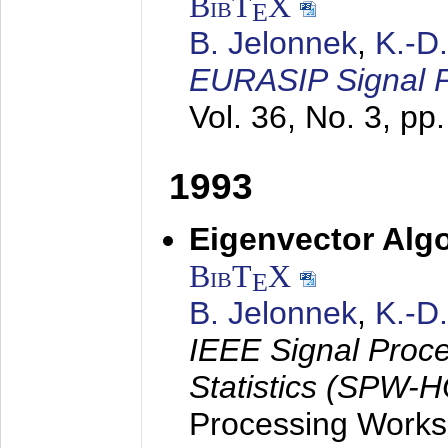
BibT
X
E
B. Jelonnek
,
K.-D
EURASIP Signal P
Vol. 36, No. 3, pp
1993
Eigenvector Algo
BibT
X
E
B. Jelonnek
,
K.-D
IEEE Signal Proc
Statistics (SPW-
Processing Worksh