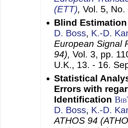
(ETT)
,
Vol. 5, No.
Blind Estimatio
D. Boss
,
K.-D. K
European Signal
94),
Vol. 3, pp. 1
U.K.,
13. - 16. S
Statistical Anal
Errors with rega
Identification
Bi
D. Boss
,
K.-D. K
ATHOS 94 (ATHOS