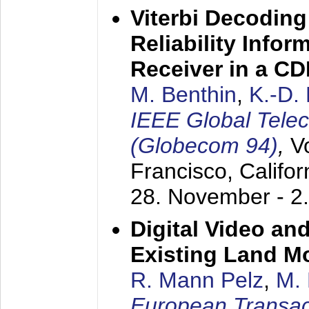
Viterbi Decoding
Reliability Info
Receiver in a C
M. Benthin
,
K.-D.
IEEE Global Tele
(Globecom 94)
,
V
Francisco, Califor
28. November - 2
Digital Video an
Existing Land M
R. Mann Pelz
,
M. 
European Transac