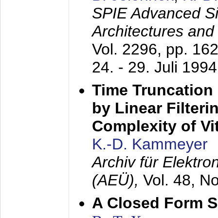
SPIE Advanced Sig
Architectures and
Vol. 2296, pp. 16
24. - 29. Juli 1994
Time Truncation
by Linear Filter
Complexity of Vi
K.-D. Kammeyer
Archiv für Elektr
(AEÜ),
Vol. 48, N
A Closed Form So