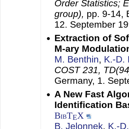
Order Statistics;
group),
pp. 9-14,
12. September 1
Extraction of Sof
M-ary Modulatio
M. Benthin
,
K.-D.
COST 231, TD(94
Germany,
1. Sep
A New Fast Algo
Identification B
BibT
X
E
B. Jelonnek
,
K.-D