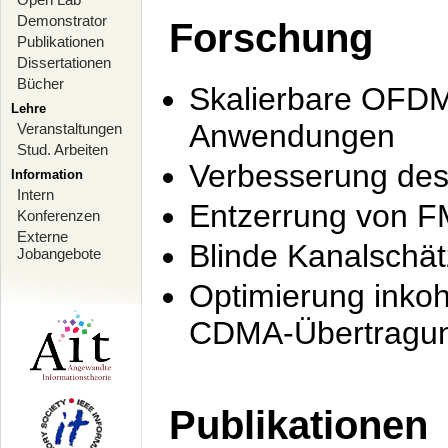
Demonstrator
Forschung
Publikationen
Dissertationen
Bücher
Skalierbare OFDM-
Lehre
Anwendungen
Veranstaltungen
Stud. Arbeiten
Verbesserung de
Information
Intern
Entzerrung von F
Konferenzen
Externe
Blinde Kanalschä
Jobangebote
Optimierung inko
CDMA-Übertragung
Publikationen