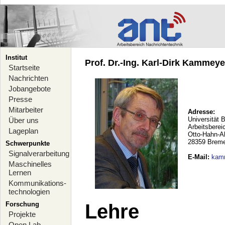
Institut
Prof. Dr.-Ing. Karl-Dirk Kammeyer
Startseite
Nachrichten
Jobangebote
Presse
Mitarbeiter
Adresse:
Universität 
Über uns
Arbeitsberei
Lageplan
Otto-Hahn-A
28359 Brem
Schwerpunkte
Signalverarbeitung
E-Mail
:
kam
Maschinelles
Lernen
Kommunikations-
technologien
Forschung
Lehre
Projekte
Open Lab