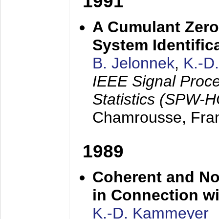
1991
A Cumulant Zero
System Identific
B. Jelonnek
,
K.-D
IEEE Signal Proc
Statistics (SPW-
Chamrousse, Fra
1989
Coherent and N
in Connection wi
K.-D. Kammeyer