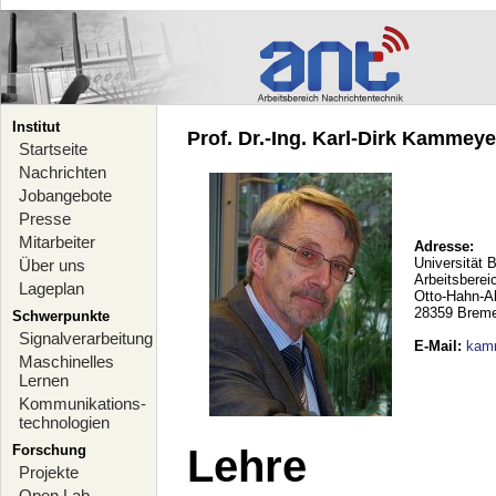
Institut
Prof. Dr.-Ing. Karl-Dirk Kammeyer
Startseite
Nachrichten
Jobangebote
Presse
Mitarbeiter
Adresse:
Universität 
Über uns
Arbeitsberei
Lageplan
Otto-Hahn-A
28359 Brem
Schwerpunkte
Signalverarbeitung
E-Mail
:
kam
Maschinelles
Lernen
Kommunikations-
technologien
Forschung
Lehre
Projekte
Open Lab