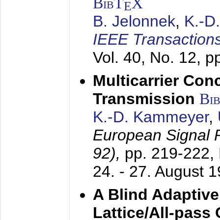
BibT
X
E
B. Jelonnek
,
K.-D
IEEE Transactions
Vol. 40, No. 12, 
Multicarrier Conc
Transmission
Bi
K.-D. Kammeyer
,
European Signal
92),
pp. 219-222,
24. - 27. August 
A Blind Adaptive
Lattice/All-pass