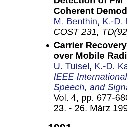
Detection of FM 
Coherent Demod
M. Benthin
,
K.-D.
COST 231, TD(92
Carrier Recovery
over Mobile Rad
U. Tuisel
,
K.-D. 
IEEE Internationa
Speech, and Sign
Vol. 4, pp. 677-6
23. - 26. März 19