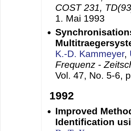
COST 231, TD(93
1. Mai 1993
Synchronisations
Multitraegersys
K.-D. Kammeyer
,
Frequenz - Zeitsc
Vol. 47, No. 5-6, 
1992
Improved Method
Identification us