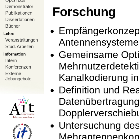
Demonstrator
Forschung
Publikationen
Dissertationen
Bücher
Empfängerkonzept
Lehre
Antennensysteme
Veranstaltungen
Stud. Arbeiten
Gemeinsame Opti
Information
Intern
Mehrnutzerdetekti
Konferenzen
Externe
Kanalkodierung 
Jobangebote
Definition und Re
Datenübertragung
Dopplerverschie
Untersuchung de
Mehrantennenkonz