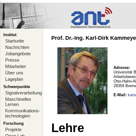
Institut
Prof. Dr.-Ing. Karl-Dirk Kammeyer
Startseite
Nachrichten
Jobangebote
Presse
Mitarbeiter
Adresse:
Universität 
Über uns
Arbeitsberei
Lageplan
Otto-Hahn-A
28359 Brem
Schwerpunkte
Signalverarbeitung
E-Mail
:
kam
Maschinelles
Lernen
Kommunikations-
technologien
Forschung
Lehre
Projekte
Open Lab