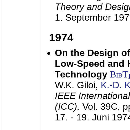
Theory and Desig
1. September 197
1974
On the Design of
Low-Speed and 
Technology
BibT
W.K. Giloi,
K.-D.
IEEE Internation
(ICC),
Vol. 39C, p
17. - 19. Juni 197