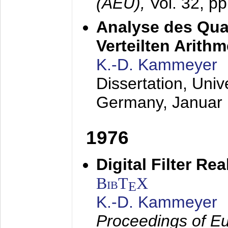
(AEÜ),
Vol. 32, p
Analyse des Quan
Verteilten Arithm
K.-D. Kammeyer
Dissertation, Univ
Germany,
Januar
1976
Digital Filter Re
BibT
X
E
K.-D. Kammeyer
Proceedings of Eu