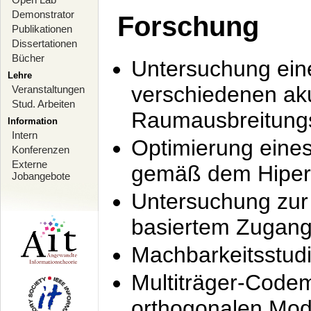
Demonstrator
Forschung
Publikationen
Dissertationen
Bücher
Untersuchung ein
Lehre
verschiedenen ak
Veranstaltungen
Stud. Arbeiten
Raumausbreitung
Information
Intern
Optimierung ein
Konferenzen
Externe
gemäß dem Hiperl
Jobangebote
Untersuchung zur 
basiertem Zugan
Machbarkeitsstud
Multiträger-Codem
orthogonalen Mod