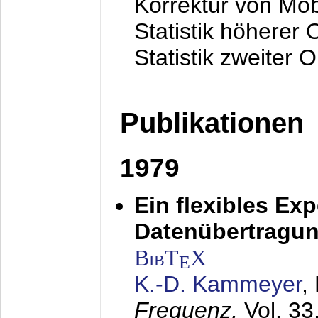
Korrektur von Mo
Statistik höherer
Statistik zweiter 
Publikationen
1979
Ein flexibles Ex
Datenübertragung
BibT
X
E
K.-D. Kammeyer
,
Frequenz,
Vol. 33