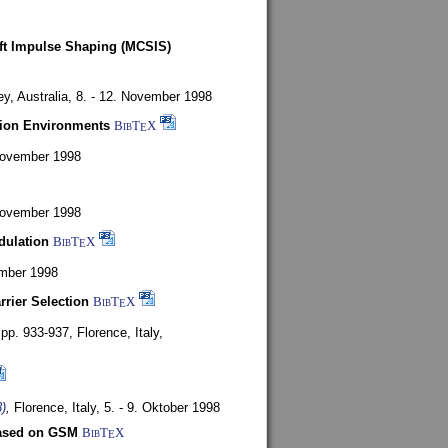
oft Impulse Shaping (MCSIS)
y, Australia,
8. - 12. November 1998
tion Environments
BibT
X
E
 November 1998
 November 1998
dulation
BibT
X
E
mber 1998
rrier Selection
BibT
X
E
, pp. 933-937,
Florence, Italy,
)
,
Florence, Italy,
5. - 9. Oktober 1998
based on GSM
BibT
X
E