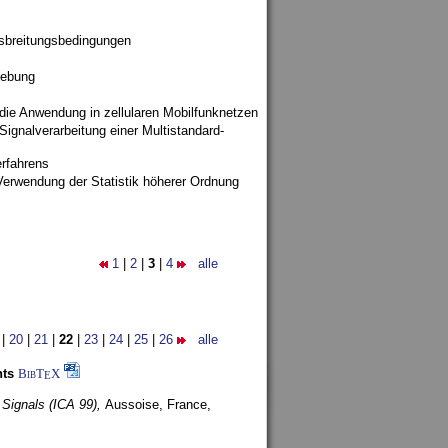
sbreitungsbedingungen
gebung
 die Anwendung in zellularen Mobilfunknetzen
ignalverarbeitung einer Multistandard-
rfahrens
Verwendung der Statistik höherer Ordnung
1
|
2
|
3
|
4
alle
|
20
|
21
|
22
|
23
|
24
|
25
|
26
alle
nts
BibT
X
E
 Signals (ICA 99),
Aussoise, France,