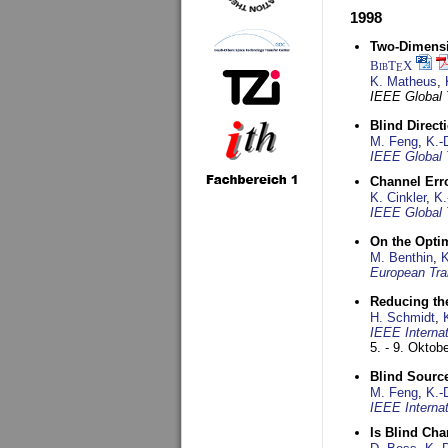
1998
Two-Dimensio
BibT
X
E
K. Matheus
,
IEEE Global
Blind Direct
M. Feng
,
K.-
IEEE Global 
Channel Err
K. Cinkler
,
K.
IEEE Global 
On the Opti
M. Benthin
,
K
European Tra
Reducing the
H. Schmidt
,
IEEE Interna
5. - 9. Oktob
Blind Sourc
M. Feng
,
K.-
IEEE Interna
Is Blind Ch