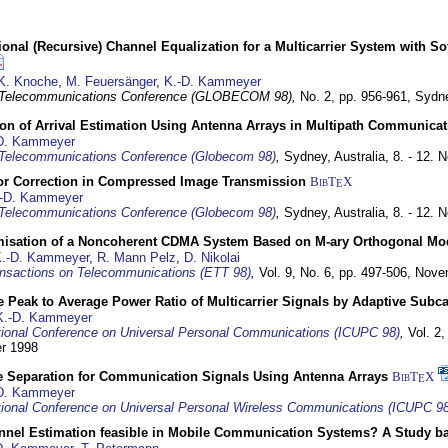
nal (Recursive) Channel Equalization for a Multicarrier System with S
K. Knoche
,
M. Feuersänger
,
K.-D. Kammeyer
 Telecommunications Conference (GLOBECOM 98),
No. 2, pp. 956-961,
Sydne
ion of Arrival Estimation Using Antenna Arrays in Multipath Communica
D. Kammeyer
Telecommunications Conference (Globecom 98)
,
Sydney, Australia,
8. - 12.
or Correction in Compressed Image Transmission
BibT
X
E
-D. Kammeyer
Telecommunications Conference (Globecom 98)
,
Sydney, Australia,
8. - 12.
misation of a Noncoherent CDMA System Based on M-ary Orthogonal Mo
.-D. Kammeyer
,
R. Mann Pelz
,
D. Nikolai
nsactions on Telecommunications (ETT 98)
,
Vol. 9, No. 6, pp. 497-506,
Nove
 Peak to Average Power Ratio of Multicarrier Signals by Adaptive Subca
K.-D. Kammeyer
tional Conference on Universal Personal Communications (ICUPC 98)
,
Vol. 2
er 1998
e Separation for Communication Signals Using Antenna Arrays
BibT
X
E
D. Kammeyer
tional Conference on Universal Personal Wireless Communications (ICUPC 98
annel Estimation feasible in Mobile Communication Systems? A Study 