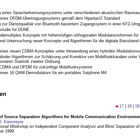
 eines Spracherkennungssystems unter verschiedenen akustischen Raumau
 eines OFDM-Übertragungssytems gemäß dem Hiperlan/2 Standard
 zur Dienstqualität von Bluetooth basiertem Zugangssytem in einer KFZ-Um
studie für DÜNE
odemultiplex Konzepte mit höherstufigen orthogonalen Modulationsformen für
nd Untersuchung neuer Konzepte und Algorithmen für die digitale Basisband-S
eines neuen CDMA-Konzeptes unter Verwendung eines hybriden Modulationve
blinder Algorithmen zur Schätzung und Korrektur von Mobilfunkkanälen unter 
ionären Statistik zweiter Ordnung
 CDMA und OFDM für zukünftige Mobilfunksysteme
eines 16 QAM-Demodulators für ein portables Satphone M4
nen
17
|
18
|
19
 of Source Separation Algorithms for Mobile Communication Environme
D. Kammeyer
tional Workshop on Independent Component Analysis and Blind Separation of
uar 1999