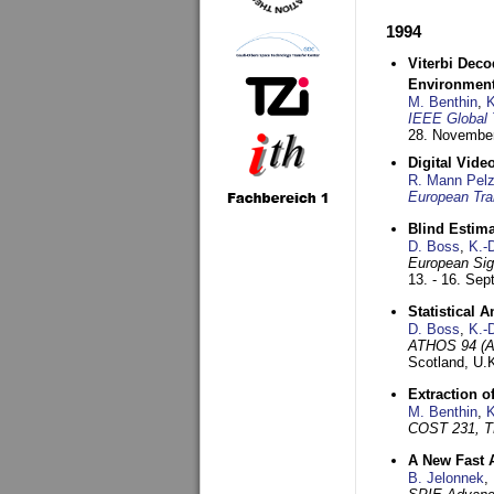
1994
Viterbi Deco
Environmen
M. Benthin
,
K
IEEE Global 
28. November
Digital Vid
R. Mann Pel
European Tra
Blind Estim
D. Boss
,
K.-
European Sig
13. - 16. Se
Statistical 
D. Boss
,
K.-
ATHOS 94 (AT
Scotland, U.
Extraction o
M. Benthin
,
K
COST 231, T
A New Fast 
B. Jelonnek
,