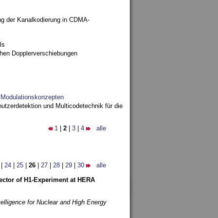
ng der Kanalkodierung in CDMA-
ls
ohen Dopplerverschiebungen
d Modulationskonzepten
utzerdetektion und Multicodetechnik für die
1
|
2
|
3
|
4
alle
|
24
|
25
|
26
|
27
|
28
|
29
|
30
alle
etector of H1-Experiment at HERA
telligence for Nuclear and High Energy