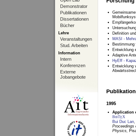
Forschung
Demonstrator
Publikationen
Gemeinsame O
Mobilfunksy
Dissertationen
Empfängerko
Bücher
Untersuchung
Lehre
Definition u
Veranstaltungen
MASI - Mehr
Bestimmung v
Stud. Arbeiten
Entwicklung 
Information
Adaptive Ant
Intern
HyEff - Kapa
Konferenzen
Entwicklung v
Abwärtsstre
Externe
Jobangebote
Publikatio
1995
Application 
BibT
X
E
Bui Duc Lan
,
Proceedings o
Physics,
Pisa