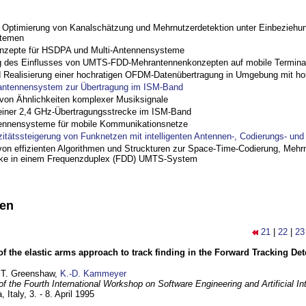
ptimierung von Kanalschätzung und Mehrnutzerdetektion unter Einbeziehu
stemen
nzepte für HSDPA und Multi-Antennensysteme
 des Einflusses von UMTS-FDD-Mehrantennenkonzepten auf mobile Termina
nd Realisierung einer hochratigen OFDM-Datenübertragung in Umgebung mit h
antennensystem zur Übertragung im ISM-Band
on Ähnlichkeiten komplexer Musiksignale
einer 2,4 GHz-Übertragungsstrecke im ISM-Band
ennensysteme für mobile Kommunikationsnetze
zitätssteigerung von Funknetzen mit intelligenten Antennen-, Codierungs- un
on effizienten Algorithmen und Struckturen zur Space-Time-Codierung, Mehrn
cke in einem Frequenzduplex (FDD) UMTS-System
nen
21
|
22
|
23
of the elastic arms approach to track finding in the Forward Tracking D
 T. Greenshaw,
K.-D. Kammeyer
f the Fourth International Workshop on Software Engineering and Artificial In
, Italy,
3. - 8. April 1995