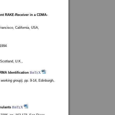
rent RAKE-Receiver in a CDMA-
rancisco, California, USA,
1994
Scotland, U.K.,
ARMA Identification
BibT
X
E
 working group),
pp. 9-14,
Edinburgh,
mulants
BibT
X
E