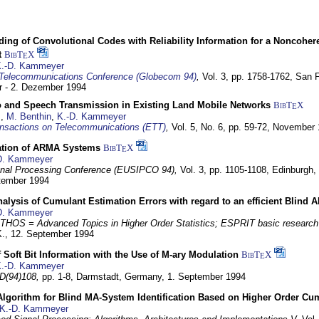
ding of Convolutional Codes with Reliability Information for a Noncohe
t
BibT
X
E
.-D. Kammeyer
Telecommunications Conference (Globecom 94)
,
Vol. 3, pp. 1758-1762,
San F
 - 2. Dezember 1994
eo and Speech Transmission in Existing Land Mobile Networks
BibT
X
E
z
,
M. Benthin
,
K.-D. Kammeyer
nsactions on Telecommunications (ETT)
,
Vol. 5, No. 6, pp. 59-72,
November 
ation of ARMA Systems
BibT
X
E
D. Kammeyer
nal Processing Conference (EUSIPCO 94),
Vol. 3, pp. 1105-1108,
Edinburgh, 
ptember 1994
Analysis of Cumulant Estimation Errors with regard to an efficient Blind 
D. Kammeyer
HOS = Advanced Topics in Higher Order Statistics; ESPRIT basic research
K.,
12. September 1994
f Soft Bit Information with the Use of M-ary Modulation
BibT
X
E
.-D. Kammeyer
D(94)108,
pp. 1-8,
Darmstadt, Germany,
1. September 1994
Algorithm for Blind MA-System Identification Based on Higher Order Cu
K.-D. Kammeyer