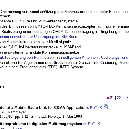
ptimierung von Kanalschätzung und Mehrnutzerdetektion unter Einbeziehu
stemen
nzepte für HSDPA und Multi-Antennensysteme
 des Einflusses von UMTS-FDD-Mehrantennenkonzepten auf mobile Termina
nd Realisierung einer hochratigen OFDM-Datenübertragung in Umgebung mit h
antennensystem zur Übertragung im ISM-Band
on Ähnlichkeiten komplexer Musiksignale
einer 2,4 GHz-Übertragungsstrecke im ISM-Band
ennensysteme für mobile Kommunikationsnetze
zitätssteigerung von Funknetzen mit intelligenten Antennen-, Codierungs- un
on effizienten Algorithmen und Struckturen zur Space-Time-Codierung, Mehrn
cke in einem Frequenzduplex (FDD) UMTS-System
nen
21
|
22
|
23
del of a Mobile Radio Link for CDMA-Applications
BibT
X
E
.-D. Kammeyer
D(93)57,
pp. 1-11,
Grimstad, Norway,
1. Mai 1993
tionsprobleme in digitalen Multitraegersystemen
BibT
X
E
yer
,
U. Tuisel