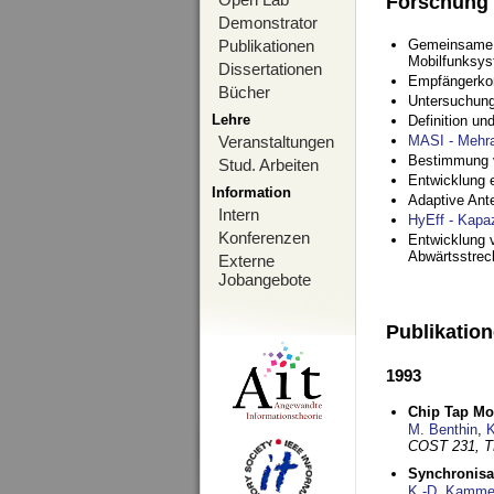
Forschung
Demonstrator
Publikationen
Gemeinsame O
Mobilfunksy
Dissertationen
Empfängerko
Bücher
Untersuchung
Lehre
Definition u
Veranstaltungen
MASI - Mehr
Bestimmung v
Stud. Arbeiten
Entwicklung 
Information
Adaptive Ant
Intern
HyEff - Kapa
Konferenzen
Entwicklung v
Abwärtsstre
Externe
Jobangebote
Publikatio
1993
Chip Tap Mo
M. Benthin
,
K
COST 231, T
Synchronisa
K.-D. Kamme