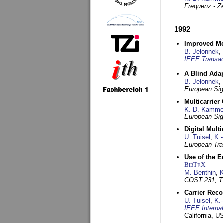
Frequenz - Ze
1992
Improved Met
B. Jelonnek
,
IEEE Transac
A Blind Adap
B. Jelonnek
,
European Sig
Multicarrier
K.-D. Kamme
European Sig
Digital Mult
U. Tuisel
,
K.
European Tra
Use of the E
BibT
X
E
M. Benthin
,
K
COST 231, T
Carrier Reco
U. Tuisel
,
K.
IEEE Interna
California, 