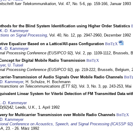
itschrift fuer Telekommunikation,
Vol. 47, No. 5-6, pp. 159-166,
Januar 1993
hods for the Blind System Identification using Higher Order Statistics
K.-D. Kammeyer
tions on Signal Processing
,
Vol. 40, No. 12, pp. 2947-2960,
Dezember 1992
tive Equalizer Based on a Lattice/All-pass Configuration
BibT
X
E
K.-D. Kammeyer
nal Processing Conference (EUSIPCO 92),
Vol. 2, pp. 1109-1112,
Brussels, 
 Concept for Digital Mobile Radio Transmission
BibT
X
E
yer
,
U. Tuisel
nal Processing Conference (EUSIPCO 92),
pp. 219-222,
Brussels, Belgium,
icarrier-Transmission of Audio Signals Over Mobile Radio Channels
BibT
-D. Kammeyer
, H. Schulze, H. Bochmann
nsanctions on Telecommunications (ETT 92),
Vol. 3, No. 3, pp. 243-253,
Mai
quivalent Linear System for Viterbi Detection of FM Transmitted Data w
.-D. Kammeyer
D(92)42,
Leeds, U.K.,
1. April 1992
very for Multicarrier Transmission over Mobile Radio Channels
BibT
X
E
-D. Kammeyer
tional Conference on Acoustics, Speech, and Signal Processing (ICASSP 92)
USA,
23. - 26. März 1992