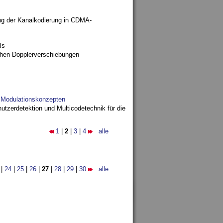
ng der Kanalkodierung in CDMA-
ls
ohen Dopplerverschiebungen
d Modulationskonzepten
utzerdetektion und Multicodetechnik für die
1
|
2
|
3
|
4
alle
|
24
|
25
|
26
|
27
|
28
|
29
|
30
alle