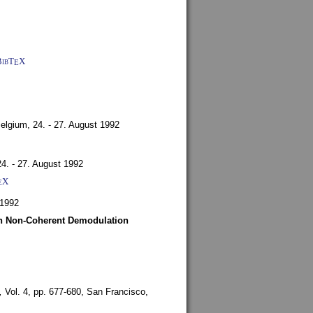
BibT
X
E
Belgium,
24. - 27. August 1992
24. - 27. August 1992
X
E
 1992
ith Non-Coherent Demodulation
,
Vol. 4, pp. 677-680,
San Francisco,