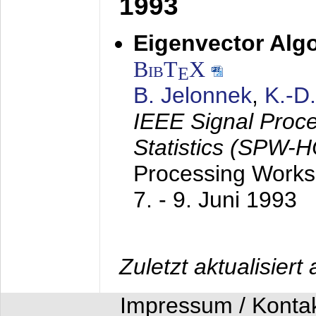
1993
Eigenvector Algo
BibT
X
E
B. Jelonnek
,
K.-D
IEEE Signal Proc
Statistics (SPW-
Processing Worksh
7. - 9. Juni 1993
Zuletzt aktualisier
Impressum / Konta