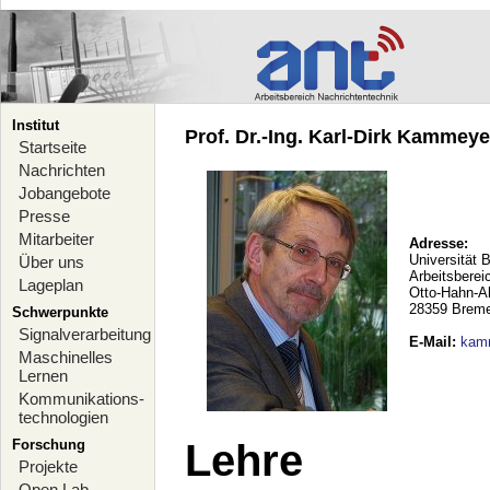
Institut
Prof. Dr.-Ing. Karl-Dirk Kammeyer
Startseite
Nachrichten
Jobangebote
Presse
Mitarbeiter
Adresse:
Universität 
Über uns
Arbeitsberei
Lageplan
Otto-Hahn-A
28359 Brem
Schwerpunkte
Signalverarbeitung
E-Mail
:
kam
Maschinelles
Lernen
Kommunikations-
technologien
Forschung
Lehre
Projekte
Open Lab