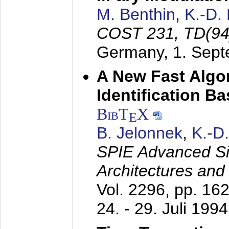
M. Benthin
,
K.-D.
COST 231, TD(94
Germany,
1. Sep
A New Fast Algo
Identification B
BibT
X
E
B. Jelonnek
,
K.-D
SPIE Advanced Sig
Architectures and
Vol. 2296, pp. 16
24. - 29. Juli 1994