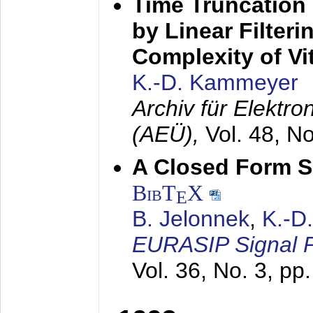
Time Truncation
by Linear Filter
Complexity of Vi
K.-D. Kammeyer
Archiv für Elektr
(AEÜ),
Vol. 48, N
A Closed Form So
BibT
X
E
B. Jelonnek
,
K.-D
EURASIP Signal P
Vol. 36, No. 3, pp