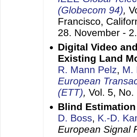
(Globecom 94)
,
V
Francisco, Califor
28. November - 2
Digital Video an
Existing Land M
R. Mann Pelz
,
M. 
European Transac
(ETT)
,
Vol. 5, No.
Blind Estimatio
D. Boss
,
K.-D. K
European Signal