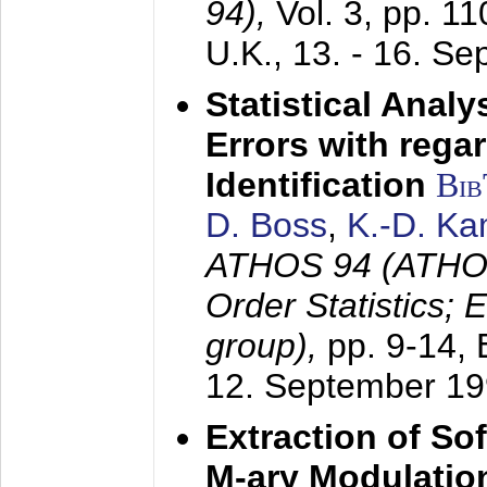
94),
Vol. 3, pp. 1
U.K.,
13. - 16. S
Statistical Anal
Errors with rega
Identification
Bi
D. Boss
,
K.-D. K
ATHOS 94 (ATHOS
Order Statistics;
group),
pp. 9-14,
12. September 1
Extraction of Sof
M-ary Modulatio