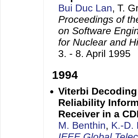
Bui Duc Lan
, T. 
Proceedings of th
on Software Engine
for Nuclear and H
3. - 8. April 1995
1994
Viterbi Decoding
Reliability Info
Receiver in a C
M. Benthin
,
K.-D.
IEEE Global Tele