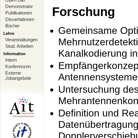
Demonstrator
Forschung
Publikationen
Dissertationen
Bücher
Gemeinsame Opti
Lehre
Mehrnutzerdetekti
Veranstaltungen
Stud. Arbeiten
Kanalkodierung 
Information
Intern
Empfängerkonzept
Konferenzen
Externe
Antennensysteme
Jobangebote
Untersuchung de
Mehrantennenkonz
Definition und Re
Datenübertragung
Dopplerverschie