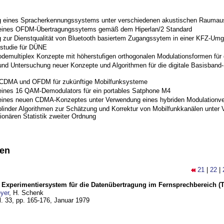
 eines Spracherkennungssystems unter verschiedenen akustischen Raumau
 eines OFDM-Übertragungssytems gemäß dem Hiperlan/2 Standard
 zur Dienstqualität von Bluetooth basiertem Zugangssytem in einer KFZ-Um
studie für DÜNE
odemultiplex Konzepte mit höherstufigen orthogonalen Modulationsformen für
nd Untersuchung neuer Konzepte und Algorithmen für die digitale Basisband-S
 CDMA und OFDM für zukünftige Mobilfunksysteme
eines 16 QAM-Demodulators für ein portables Satphone M4
eines neuen CDMA-Konzeptes unter Verwendung eines hybriden Modulationve
blinder Algorithmen zur Schätzung und Korrektur von Mobilfunkkanälen unter 
ionären Statistik zweiter Ordnung
nen
21
|
22
|
s Experimentiersystem für die Datenübertragung im Fernsprechbereich (Tei
yer
, H. Schenk
l. 33, pp. 165-176,
Januar 1979