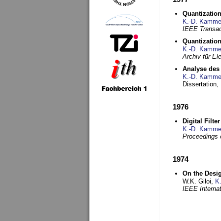
Quantization
K.-D. Kamme
IEEE Transac
Quantization
K.-D. Kamme
Archiv für E
Analyse des 
K.-D. Kamme
Dissertation,
1976
Digital Filte
K.-D. Kamme
Proceedings 
1974
On the Desi
W.K. Giloi,
K
IEEE Interna