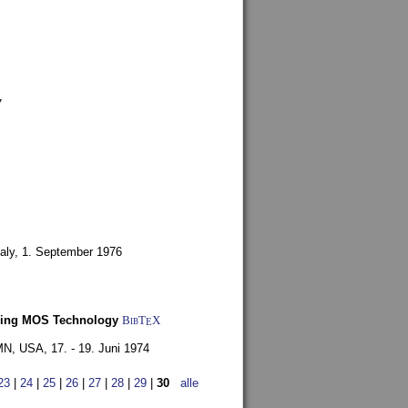
7
aly,
1. September 1976
Using MOS Technology
BibT
X
E
 MN, USA,
17. - 19. Juni 1974
23
|
24
|
25
|
26
|
27
|
28
|
29
|
30
alle