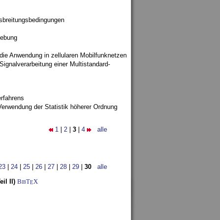
sbreitungsbedingungen
gebung
 die Anwendung in zellularen Mobilfunknetzen
ignalverarbeitung einer Multistandard-
rfahrens
Verwendung der Statistik höherer Ordnung
1
|
2
|
3
|
4
alle
23
|
24
|
25
|
26
|
27
|
28
|
29
|
30
alle
l II)
BibT
X
E