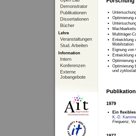
Forschung
Demonstrator
Publikationen
Untersuchung
Optimierung
Dissertationen
Untersuchung
Bücher
Machbarkeits
Lehre
Multiträger-C
Veranstaltungen
Entwicklung u
Mobilstation
Stud. Arbeiten
Eignung von
Information
Entwicklung 
Intern
Optimierung 
Konferenzen
Optimierung 
und zyklostat
Externe
Jobangebote
Publikatio
1979
Ein flexible
K.-D. Kamme
Frequenz,
Vo
1977