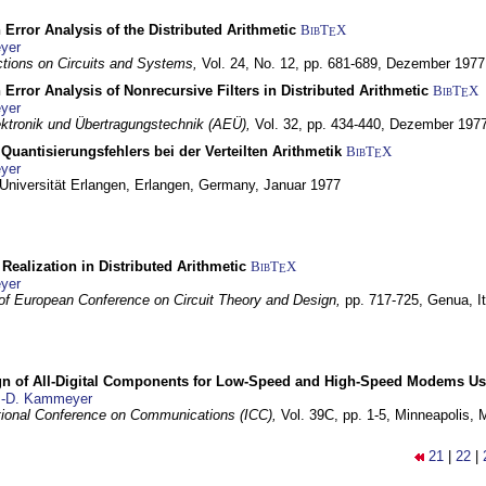
 Error Analysis of the Distributed Arithmetic
BibT
X
E
yer
tions on Circuits and Systems,
Vol. 24, No. 12, pp. 681-689,
Dezember 1977
 Error Analysis of Nonrecursive Filters in Distributed Arithmetic
BibT
X
E
yer
lektronik und Übertragungstechnik (AEÜ),
Vol. 32, pp. 434-440,
Dezember 197
Quantisierungsfehlers bei der Verteilten Arithmetik
BibT
X
E
yer
 Universität Erlangen,
Erlangen, Germany,
Januar 1977
r Realization in Distributed Arithmetic
BibT
X
E
yer
of European Conference on Circuit Theory and Design,
pp. 717-725,
Genua, It
gn of All-Digital Components for Low-Speed and High-Speed Modems 
.-D. Kammeyer
tional Conference on Communications (ICC),
Vol. 39C, pp. 1-5,
Minneapolis,
21
|
22
|