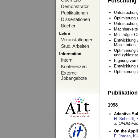
Forschung
Demonstrator
Publikationen
Untersuchung
Optimierung
Dissertationen
Untersuchung
Bücher
Machbarkeits
Lehre
Multiträger-C
Veranstaltungen
Entwicklung u
Mobilstation
Stud. Arbeiten
Optimierung 
Information
und zyklostat
Intern
Eignung von
Konferenzen
Entwicklung 
Optimierung 
Externe
Jobangebote
Publikatio
1998
Adaptive Sub
H. Schmidt
,
3. OFDM-Fac
On the Appl
F. Jordan
,
K.