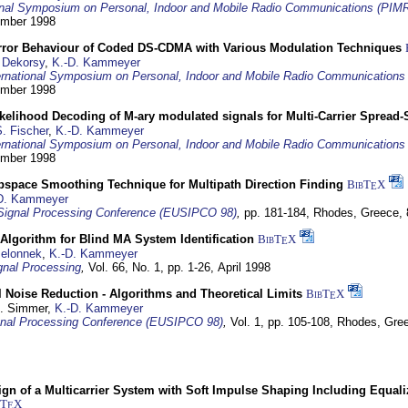
ional Symposium on Personal, Indoor and Mobile Radio Communications (PIM
tember 1998
Error Behaviour of Coded DS-CDMA with Various Modulation Techniques
 Dekorsy
,
K.-D. Kammeyer
ernational Symposium on Personal, Indoor and Mobile Radio Communication
tember 1998
elihood Decoding of M-ary modulated signals for Multi-Carrier Spread
. Fischer
,
K.-D. Kammeyer
ernational Symposium on Personal, Indoor and Mobile Radio Communication
tember 1998
bspace Smoothing Technique for Multipath Direction Finding
BibT
X
E
D. Kammeyer
Signal Processing Conference (EUSIPCO 98)
,
pp. 181-184,
Rhodes, Greece,
Algorithm for Blind MA System Identification
BibT
X
E
Jelonnek
,
K.-D. Kammeyer
nal Processing
,
Vol. 66, No. 1, pp. 1-26,
April 1998
 Noise Reduction - Algorithms and Theoretical Limits
BibT
X
E
U. Simmer,
K.-D. Kammeyer
nal Processing Conference (EUSIPCO 98)
,
Vol. 1, pp. 105-108,
Rhodes, Gre
gn of a Multicarrier System with Soft Impulse Shaping Including Equali
bT
X
E