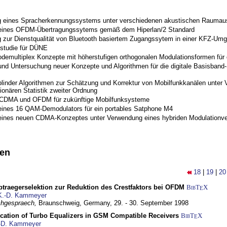
 eines Spracherkennungssystems unter verschiedenen akustischen Raumau
 eines OFDM-Übertragungssytems gemäß dem Hiperlan/2 Standard
 zur Dienstqualität von Bluetooth basiertem Zugangssytem in einer KFZ-Um
studie für DÜNE
odemultiplex Konzepte mit höherstufigen orthogonalen Modulationsformen für
nd Untersuchung neuer Konzepte und Algorithmen für die digitale Basisband-S
blinder Algorithmen zur Schätzung und Korrektur von Mobilfunkkanälen unter 
ionären Statistik zweiter Ordnung
 CDMA und OFDM für zukünftige Mobilfunksysteme
eines 16 QAM-Demodulators für ein portables Satphone M4
eines neuen CDMA-Konzeptes unter Verwendung eines hybriden Modulationve
nen
18
|
19
|
20
traegerselektion zur Reduktion des Crestfaktors bei OFDM
BibT
X
E
K.-D. Kammeyer
hgespraech,
Braunschweig, Germany,
29. - 30. September 1998
ication of Turbo Equalizers in GSM Compatible Receivers
BibT
X
E
-D. Kammeyer