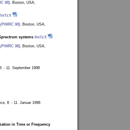
RC 98)
,
Boston, USA,
BibT
X
E
s (PIMRC 98)
,
Boston, USA,
-Sprectrum systems
BibT
X
E
s (PIMRC 98)
,
Boston, USA,
8. - 11. September 1998
ece,
8. - 11. Januar 1998
zation in Time or Frequency