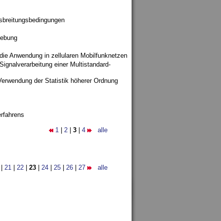
sbreitungsbedingungen
gebung
 die Anwendung in zellularen Mobilfunknetzen
ignalverarbeitung einer Multistandard-
Verwendung der Statistik höherer Ordnung
rfahrens
1
|
2
|
3
|
4
alle
|
21
|
22
|
23
|
24
|
25
|
26
|
27
alle