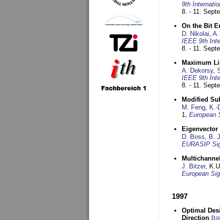
9th Internat
8. - 11. Sep
On the Bit 
D. Nikolai
,
A.
IEEE 9th Int
8. - 11. Sep
Maximum Lik
A. Dekorsy
,
S
IEEE 9th Int
8. - 11. Sep
Modified Su
M. Feng
,
K.-
1,
European 
Eigenvector 
D. Boss
,
B. 
EURASIP Sig
Multichannel
J. Bitzer
, K.
European Sig
1997
Optimal Desi
Direction
Bi