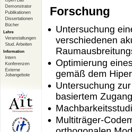
Demonstrator
Forschung
Publikationen
Dissertationen
Bücher
Untersuchung ein
Lehre
verschiedenen ak
Veranstaltungen
Stud. Arbeiten
Raumausbreitung
Information
Intern
Optimierung ein
Konferenzen
Externe
gemäß dem Hiperl
Jobangebote
Untersuchung zur 
basiertem Zugan
Machbarkeitsstud
Multiträger-Codem
orthogonalen Mod