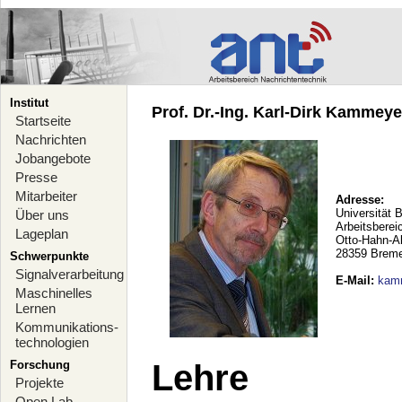
Institut
Prof. Dr.-Ing. Karl-Dirk Kammeyer
Startseite
Nachrichten
Jobangebote
Presse
Mitarbeiter
Adresse:
Universität 
Über uns
Arbeitsberei
Lageplan
Otto-Hahn-A
28359 Brem
Schwerpunkte
Signalverarbeitung
E-Mail
:
kam
Maschinelles
Lernen
Kommunikations-
technologien
Forschung
Lehre
Projekte
Open Lab