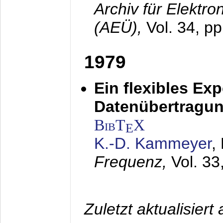
Archiv für Elektr
(AEÜ),
Vol. 34, pp
1979
Ein flexibles Ex
Datenübertragung
BibT
X
E
K.-D. Kammeyer
,
Frequenz,
Vol. 33
Zuletzt aktualisier