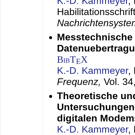
K.-D. Kammeyer
,
Habilitationsschrif
Nachrichtensyst
Messtechnische
Datenuebertragu
BibT
X
E
K.-D. Kammeyer
,
Frequenz,
Vol. 34
Theoretische un
Untersuchungen 
digitalen Modem
K.-D. Kammeyer
,