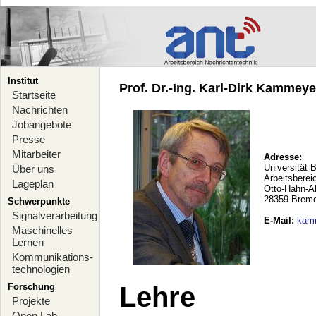
Institut
Prof. Dr.-Ing. Karl-Dirk Kammeyer
Startseite
Nachrichten
Jobangebote
Presse
Mitarbeiter
Adresse:
Universität 
Über uns
Arbeitsberei
Lageplan
Otto-Hahn-A
28359 Brem
Schwerpunkte
Signalverarbeitung
E-Mail
:
kam
Maschinelles
Lernen
Kommunikations-
technologien
Forschung
Lehre
Projekte
Open Lab