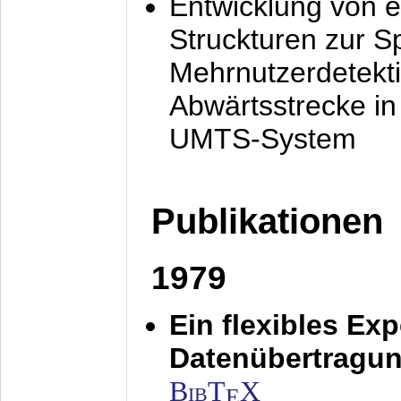
Entwicklung von e
Struckturen zur 
Mehrnutzerdetekti
Abwärtsstrecke i
UMTS-System
Publikationen
1979
Ein flexibles Ex
Datenübertragung
BibT
X
E