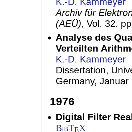
K.-D. Kammeyer
Archiv für Elektr
(AEÜ),
Vol. 32, p
Analyse des Quan
Verteilten Arithm
K.-D. Kammeyer
Dissertation, Univ
Germany,
Januar
1976
Digital Filter Re
BibT
X
E