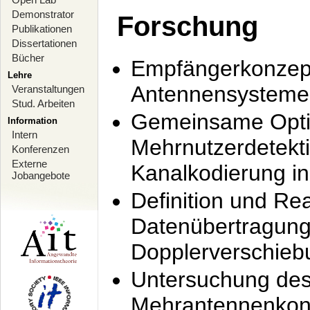
Demonstrator
Forschung
Publikationen
Dissertationen
Bücher
Empfängerkonzept
Lehre
Antennensysteme
Veranstaltungen
Stud. Arbeiten
Gemeinsame Opti
Information
Intern
Mehrnutzerdetekti
Konferenzen
Externe
Kanalkodierung 
Jobangebote
Definition und Re
Datenübertragung
Dopplerverschie
Untersuchung de
Mehrantennenkonz