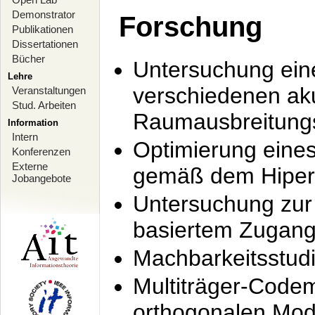
Demonstrator
Forschung
Publikationen
Dissertationen
Bücher
Untersuchung ein
Lehre
verschiedenen ak
Veranstaltungen
Stud. Arbeiten
Raumausbreitung
Information
Intern
Optimierung ein
Konferenzen
Externe
gemäß dem Hiperl
Jobangebote
Untersuchung zur 
basiertem Zugan
Machbarkeitsstud
Multiträger-Codem
orthogonalen Mod