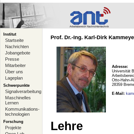
Institut
Prof. Dr.-Ing. Karl-Dirk Kammeyer
Startseite
Nachrichten
Jobangebote
Presse
Mitarbeiter
Adresse:
Universität 
Über uns
Arbeitsberei
Lageplan
Otto-Hahn-A
28359 Brem
Schwerpunkte
Signalverarbeitung
E-Mail
:
kam
Maschinelles
Lernen
Kommunikations-
technologien
Forschung
Lehre
Projekte
Open Lab