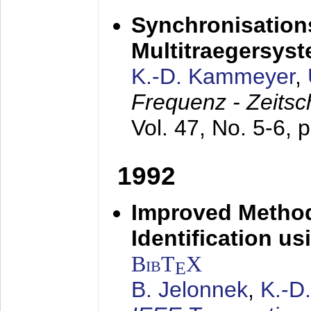
Synchronisations
Multitraegersys
K.-D. Kammeyer
,
Frequenz - Zeitsc
Vol. 47, No. 5-6, 
1992
Improved Method
Identification us
BibT
X
E
B. Jelonnek
,
K.-D