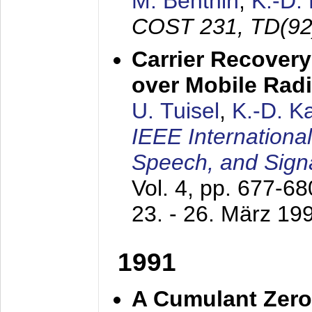
M. Benthin
,
K.-D.
COST 231, TD(92
Carrier Recovery
over Mobile Rad
U. Tuisel
,
K.-D. 
IEEE Internationa
Speech, and Sign
Vol. 4, pp. 677-6
23. - 26. März 19
1991
A Cumulant Zero