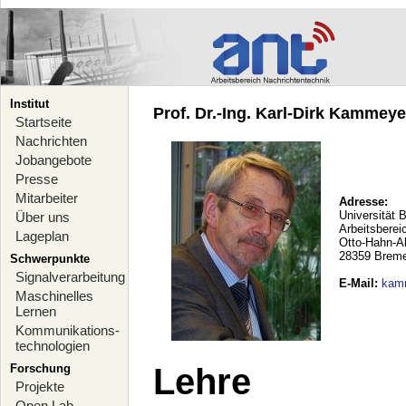
Institut
Prof. Dr.-Ing. Karl-Dirk Kammeyer
Startseite
Nachrichten
Jobangebote
Presse
Mitarbeiter
Adresse:
Universität 
Über uns
Arbeitsberei
Lageplan
Otto-Hahn-A
28359 Brem
Schwerpunkte
Signalverarbeitung
E-Mail
:
kam
Maschinelles
Lernen
Kommunikations-
technologien
Forschung
Lehre
Projekte
Open Lab