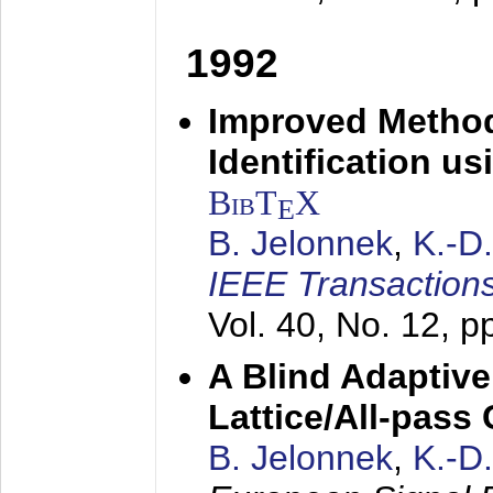
1992
Improved Method
Identification us
BibT
X
E
B. Jelonnek
,
K.-D
IEEE Transactions
Vol. 40, No. 12, 
A Blind Adaptive
Lattice/All-pass
B. Jelonnek
,
K.-D