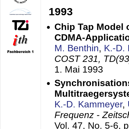
1993
Chip Tap Model o
CDMA-Applicati
M. Benthin
,
K.-D.
COST 231, TD(93
1. Mai 1993
Synchronisations
Multitraegersys
K.-D. Kammeyer
,
Frequenz - Zeitsc
Vol. 47, No. 5-6, 