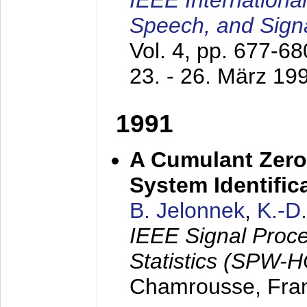
IEEE Internationa
Speech, and Sign
Vol. 4, pp. 677-6
23. - 26. März 19
1991
A Cumulant Zero
System Identific
B. Jelonnek
,
K.-D
IEEE Signal Proc
Statistics (SPW-
Chamrousse, Fra