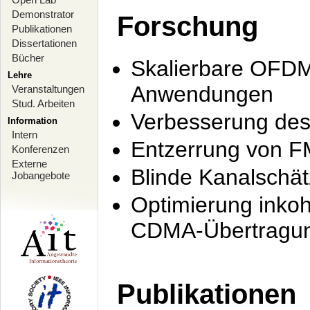
Demonstrator
Forschung
Publikationen
Dissertationen
Bücher
Skalierbare OFDM-
Lehre
Anwendungen
Veranstaltungen
Stud. Arbeiten
Verbesserung de
Information
Intern
Entzerrung von F
Konferenzen
Externe
Blinde Kanalschä
Jobangebote
Optimierung inko
CDMA-Übertragung
Publikationen