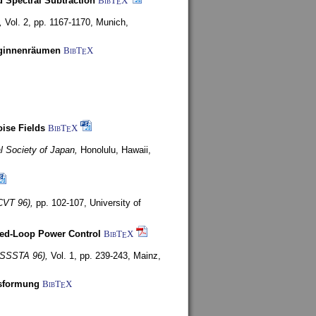
 Spectral Subtraction
BibT
X
E
,
Vol. 2, pp. 1167-1170,
Munich,
uginnenräumen
BibT
X
E
ise Fields
BibT
X
E
al Society of Japan,
Honolulu, Hawaii,
CVT 96),
pp. 102-107,
University of
ed-Loop Power Control
BibT
X
E
(ISSSTA 96),
Vol. 1, pp. 239-243,
Mainz,
lsformung
BibT
X
E