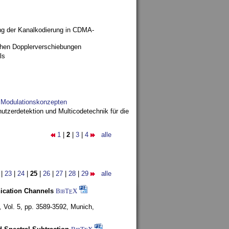
ng der Kanalkodierung in CDMA-
ohen Dopplerverschiebungen
ls
d Modulationskonzepten
utzerdetektion und Multicodetechnik für die
1
|
2
|
3
|
4
alle
|
23
|
24
|
25
|
26
|
27
|
28
|
29
alle
nication Channels
BibT
X
E
,
Vol. 5, pp. 3589-3592,
Munich,