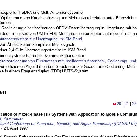
nzepte für HSDPA und Multi-Antennensysteme
ptimierung von Kanalschätzung und Mehrnutzerdetektion unter Einbeziehu
stemen
nd Realisierung einer hochratigen OFDM-Datenübertragung in Umgebung mit h
 des Einflusses von UMTS-FDD-Mehrantennenkonzepten auf mobile Termina
antennensystem zur Übertragung im ISM-Band
on Ähnlichkeiten komplexer Musiksignale
einer 2,4 GHz-Übertragungsstrecke im ISM-Band
ennensysteme für mobile Kommunikationsnetze
zitätssteigerung von Funknetzen mit intelligenten Antennen-, Codierungs- un
on effizienten Algorithmen und Struckturen zur Space-Time-Codierung, Mehrn
cke in einem Frequenzduplex (FDD) UMTS-System
nen
20
|
21
|
22
ification of Mixed-Phase FIR Systems with Application to Mobile Commu
D. Kammeyer
tional Conference on Acoustics, Speech, and Signal Processing (ICASSP 97)
 - 24. April 1997