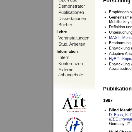
Forschung
Demonstrator
Publikationen
Empfängerko
Gemeinsame O
Dissertationen
Mobilfunksy
Bücher
Definition u
Lehre
Untersuchung
Veranstaltungen
MASI - Mehr
Bestimmung v
Stud. Arbeiten
Entwicklung 
Information
Adaptive Ant
Intern
HyEff - Kapa
Konferenzen
Entwicklung v
Abwärtsstre
Externe
Jobangebote
Publikatio
1997
Blind Ident
D. Boss
,
K.-
IEEE Interna
Germany,
21.