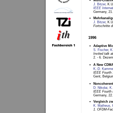
Multi-Chann
J. Bitzer
, K.
IEEE Interna
Germany,
21.
Mehrkanalig
J. Bitzer
, K.
Fortschritte
1996
Adaptive Mi
S. Fischer
,
K
Invited talk 
2. - 6. Deze
A New CDMA-
K.-D. Kamme
IEEE Fourth 
Gent, Belgiu
Noncoherent
D. Nikolai
,
K.
IEEE Fourth 
Germany,
22
Vergleich z
K. Matheus
,
1. OFDM-Fac