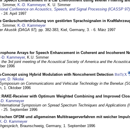
el Speech Enhancement in a Car Environment using Wiener Filtering and
U. Simmer,
K.-D. Kammeyer
, K. U. Simmer
tional Conference on Acoustics, Speech, and Signal Processing (ICASSP 97)
 - 24. April 1997
e Geräuschunterdrückung von gestörten Sprachsignalen in Kraftfahrze
U. Simmer,
K.-D. Kammeyer
 der Akustik (DAGA 97),
pp. 382-383,
Kiel, Germany,
3. - 6. März 1997
crophone Arrays for Speech Enhancement in Coherent and Incoherent No
.-D. Kammeyer
, K.U. Simmer
at the 3rd joint meeting of the Acoustical Society of America and the Acoustic
mber 1996
Concept using Hybrid Modulation with Noncoherent Detection
BibT
X
E
yer
,
D. Nikolai
Symposium on Communications and Vehicular Technology in the Benelux (S
m,
1. Oktober 1996
 RAKE-Receiver with Optimum Weighted Combining and Improved Clos
-D. Kammeyer
International Symposium on Spread Spectrum Techniques and Applications 
. - 25. September 1996
wischen OFDM und allgemeinen Multitraegerverfahren mit weicher Impu
K.-D. Kammeyer
hgespräch,
Braunschweig, Germany,
1. September 1996