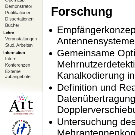
Demonstrator
Forschung
Publikationen
Dissertationen
Bücher
Empfängerkonzept
Lehre
Antennensysteme
Veranstaltungen
Stud. Arbeiten
Gemeinsame Opti
Information
Intern
Mehrnutzerdetekti
Konferenzen
Externe
Kanalkodierung 
Jobangebote
Definition und Re
Datenübertragung
Dopplerverschie
Untersuchung de
Mehrantennenkonz