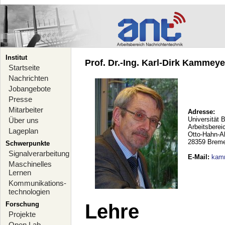
Institut
Prof. Dr.-Ing. Karl-Dirk Kammeyer
Startseite
Nachrichten
Jobangebote
Presse
Mitarbeiter
Adresse:
Universität 
Über uns
Arbeitsberei
Lageplan
Otto-Hahn-A
28359 Brem
Schwerpunkte
Signalverarbeitung
E-Mail
:
kam
Maschinelles
Lernen
Kommunikations-
technologien
Forschung
Lehre
Projekte
Open Lab