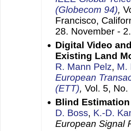
(Globecom 94)
,
V
Francisco, Califor
28. November - 2
Digital Video an
Existing Land M
R. Mann Pelz
,
M. 
European Transac
(ETT)
,
Vol. 5, No.
Blind Estimatio
D. Boss
,
K.-D. K
European Signal