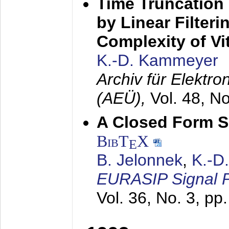
Time Truncation
by Linear Filter
Complexity of Vi
K.-D. Kammeyer
Archiv für Elektr
(AEÜ),
Vol. 48, N
A Closed Form So
BibT
X
E
B. Jelonnek
,
K.-D
EURASIP Signal P
Vol. 36, No. 3, pp