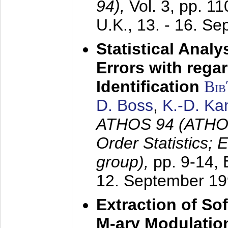
94),
Vol. 3, pp. 1
U.K.,
13. - 16. S
Statistical Anal
Errors with rega
Identification
Bi
D. Boss
,
K.-D. K
ATHOS 94 (ATHOS
Order Statistics;
group),
pp. 9-14,
12. September 1
Extraction of Sof
M-ary Modulatio