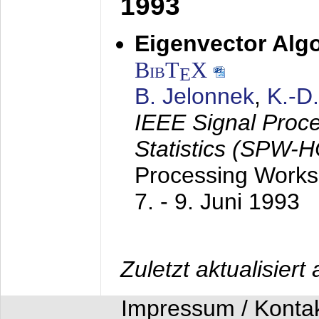
1993
Eigenvector Algo
BibT
X
E
B. Jelonnek
,
K.-D
IEEE Signal Proc
Statistics (SPW-
Processing Worksh
7. - 9. Juni 1993
Zuletzt aktualisier
Impressum / Konta