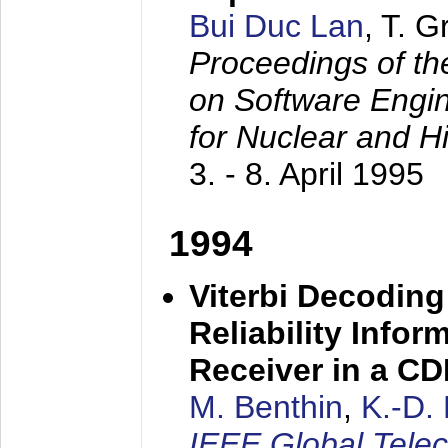
Bui Duc Lan
, T. 
Proceedings of th
on Software Engine
for Nuclear and H
3. - 8. April 1995
1994
Viterbi Decoding
Reliability Info
Receiver in a C
M. Benthin
,
K.-D.
IEEE Global Tele