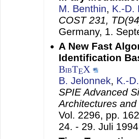
M. Benthin
,
K.-D.
COST 231, TD(94
Germany,
1. Sep
A New Fast Algo
Identification B
BibT
X
E
B. Jelonnek
,
K.-D
SPIE Advanced Sig
Architectures and
Vol. 2296, pp. 16
24. - 29. Juli 1994