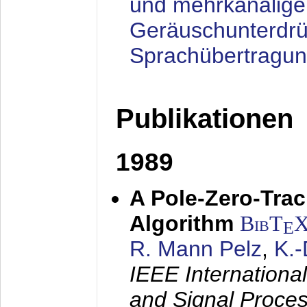
und mehrkanalige
Geräuschunterdrü
Sprachübertragu
Publikationen
1989
A Pole-Zero-Tra
Algorithm
BibT
E
R. Mann Pelz
,
K.
IEEE Internationa
and Signal Proce