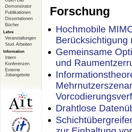
Demonstrator
Forschung
Publikationen
Dissertationen
Bücher
Hochmobile MIMO
Lehre
Berücksichtigung 
Veranstaltungen
Stud. Arbeiten
Gemeinsame Opti
Information
Intern
und Raumentzerru
Konferenzen
Externe
Informationstheor
Jobangebote
Mehrnutzerszenar
Vorcodierungsverf
Drahtlose Datenü
Schichtübergrei
zur Einhaltung vo