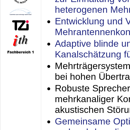
heterogenen Meh
Entwicklung und V
Mehrantennenkon
Adaptive blinde u
Kanalschätzung f
Mehrträgersystem
bei hohen Übertr
Robuste Sprecher
mehrkanaliger Ko
akustischen Stör
Gemeinsame Opti