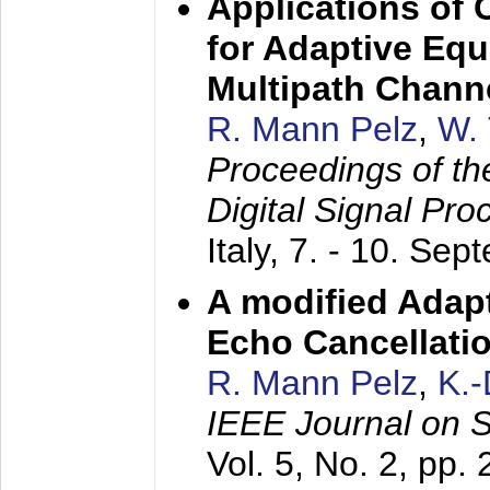
Applications of
for Adaptive Equ
Multipath Chann
R. Mann Pelz
,
W. 
Proceedings of th
Digital Signal Pr
Italy,
7. - 10. Sep
A modified Adapt
Echo Cancellati
R. Mann Pelz
,
K.
IEEE Journal on 
Vol. 5, No. 2, pp.