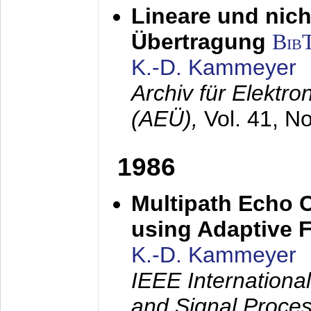
Lineare und nich
Übertragung
Bib
K.-D. Kammeyer
Archiv für Elektr
(AEÜ),
Vol. 41, N
1986
Multipath Echo 
using Adaptive F
K.-D. Kammeyer
IEEE Internationa
and Signal Proce