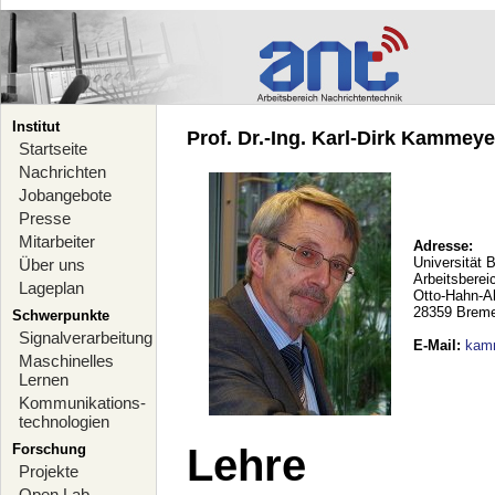
Institut
Prof. Dr.-Ing. Karl-Dirk Kammeyer
Startseite
Nachrichten
Jobangebote
Presse
Mitarbeiter
Adresse:
Universität 
Über uns
Arbeitsberei
Lageplan
Otto-Hahn-A
28359 Brem
Schwerpunkte
Signalverarbeitung
E-Mail
:
kam
Maschinelles
Lernen
Kommunikations-
technologien
Forschung
Lehre
Projekte
Open Lab