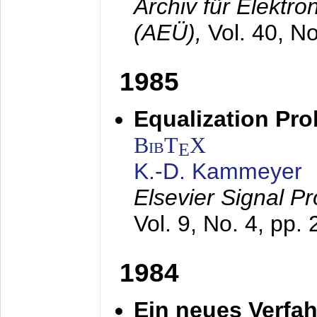
Archiv für Elektr
(AEÜ),
Vol. 40, N
1985
Equalization Pro
BibT
X
E
K.-D. Kammeyer
Elsevier Signal P
Vol. 9, No. 4, pp.
1984
Ein neues Verfah