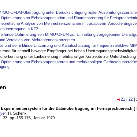
IMO-OFDM-Übertragung unter Berücksichtigung realer Ausbreitungsszenarie
ptimierung von Echokompensation und Raumentzerrung für Freisprecheinri
theoretische Analyse von Mehrnutzerszenarien mit adaptiven Vorcodierungsver
tenübertragung in KFZ
reifende Optimierung von MIMO-OFDM zur Einhaltung vorgegebener Dienstgü
und Vergleich von Mehrantennenkonzepten
nde und semi-blinde Entzerrung und Kanalschätzung für frequenzselektive M
steme für schnell bewegte Empfänger bei hohen Übertragungsgeschwindigkei
cherkennung unter Einbeziehung mehrkanaliger Konzepte zur Unterdrückung
ptimierung von Echokompensatoren und mehrkanaligen Geräuschunterdrück
agung
nen
21
|
22
|
s Experimentiersystem für die Datenübertragung im Fernsprechbereich (Tei
yer
, H. Schenk
l. 33, pp. 165-176,
Januar 1979