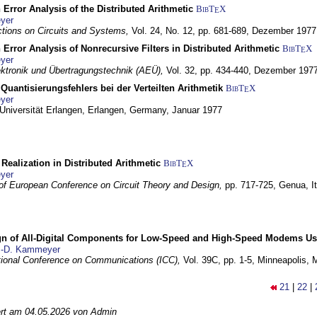
 Error Analysis of the Distributed Arithmetic
BibT
X
E
yer
tions on Circuits and Systems,
Vol. 24, No. 12, pp. 681-689,
Dezember 1977
 Error Analysis of Nonrecursive Filters in Distributed Arithmetic
BibT
X
E
yer
lektronik und Übertragungstechnik (AEÜ),
Vol. 32, pp. 434-440,
Dezember 197
Quantisierungsfehlers bei der Verteilten Arithmetik
BibT
X
E
yer
 Universität Erlangen,
Erlangen, Germany,
Januar 1977
r Realization in Distributed Arithmetic
BibT
X
E
yer
of European Conference on Circuit Theory and Design,
pp. 717-725,
Genua, It
gn of All-Digital Components for Low-Speed and High-Speed Modems 
.-D. Kammeyer
tional Conference on Communications (ICC),
Vol. 39C, pp. 1-5,
Minneapolis,
21
|
22
|
iert am 04.05.2026 von Admin