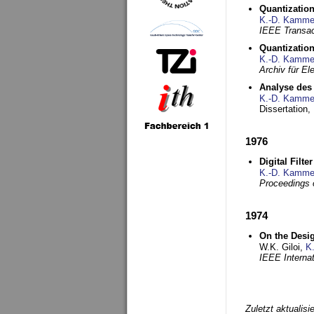
Quantization
K.-D. Kamme
IEEE Transac
Quantization
K.-D. Kamme
Archiv für E
Analyse des 
K.-D. Kamme
Dissertation,
1976
Digital Filte
K.-D. Kamme
Proceedings 
1974
On the Desi
W.K. Giloi,
K
IEEE Interna
Zuletzt aktualis