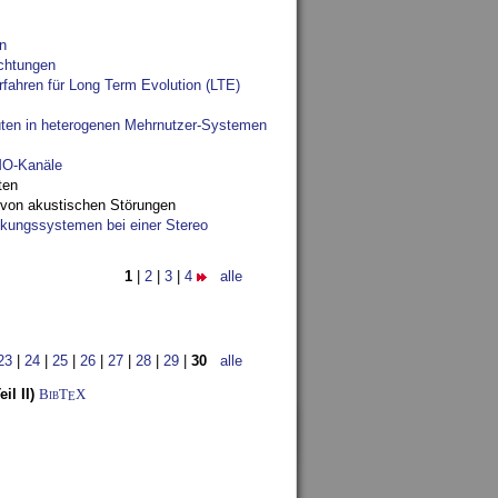
n
chtungen
fahren für Long Term Evolution (LTE)
ten in heterogenen Mehrnutzer-Systemen
IMO-Kanäle
ten
 von akustischen Störungen
ungssystemen bei einer Stereo
1
|
2
|
3
|
4
alle
23
|
24
|
25
|
26
|
27
|
28
|
29
|
30
alle
l II)
BibT
X
E