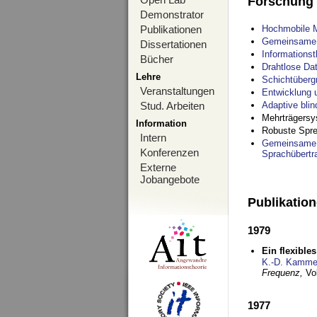
Forschung
Demonstrator
Publikationen
Hochmobile M
Gemeinsame O
Dissertationen
Informations
Bücher
Drahtlose Da
Lehre
Schichtüberg
Veranstaltungen
Entwicklung 
Stud. Arbeiten
Adaptive bli
Mehrträgersy
Information
Robuste Spre
Intern
Gemeinsame O
Konferenzen
Sprachübertr
Externe
Jobangebote
Publikatio
1979
Ein flexible
K.-D. Kamme
Frequenz,
Vo
1977