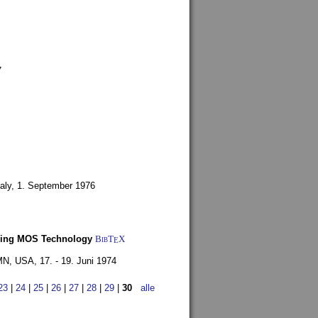
7
aly,
1. September 1976
Using MOS Technology
BibT
X
E
 MN, USA,
17. - 19. Juni 1974
23
|
24
|
25
|
26
|
27
|
28
|
29
|
30
alle