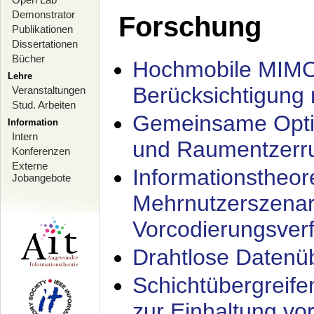
Demonstrator
Forschung
Publikationen
Dissertationen
Bücher
Hochmobile MIMO
Lehre
Berücksichtigung 
Veranstaltungen
Stud. Arbeiten
Gemeinsame Opti
Information
Intern
und Raumentzerru
Konferenzen
Externe
Informationstheor
Jobangebote
Mehrnutzerszenar
Vorcodierungsverf
Drahtlose Datenü
Schichtübergrei
zur Einhaltung vo