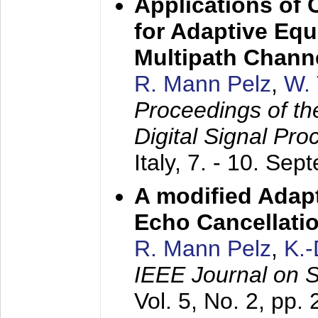
Applications of
for Adaptive Equ
Multipath Chann
R. Mann Pelz
,
W. 
Proceedings of th
Digital Signal Pr
Italy,
7. - 10. Sep
A modified Adapt
Echo Cancellati
R. Mann Pelz
,
K.
IEEE Journal on 
Vol. 5, No. 2, pp.