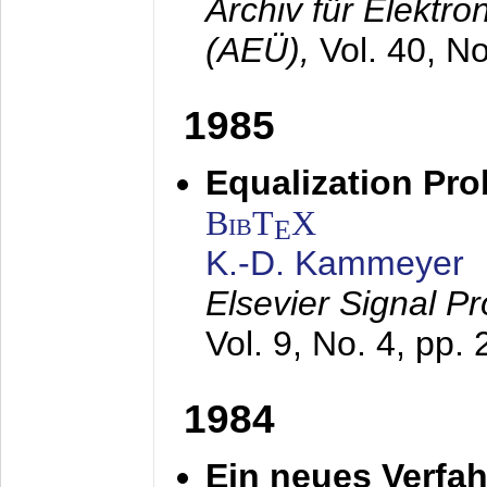
Archiv für Elektr
(AEÜ),
Vol. 40, N
1985
Equalization Pro
BibT
X
E
K.-D. Kammeyer
Elsevier Signal P
Vol. 9, No. 4, pp.
1984
Ein neues Verfah