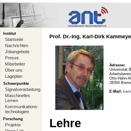
Institut
Prof. Dr.-Ing. Karl-Dirk Kammeyer
Startseite
Nachrichten
Jobangebote
Presse
Mitarbeiter
Adresse:
Universität 
Über uns
Arbeitsberei
Lageplan
Otto-Hahn-A
28359 Brem
Schwerpunkte
Signalverarbeitung
E-Mail
:
kam
Maschinelles
Lernen
Kommunikations-
technologien
Forschung
Lehre
Projekte
Open Lab