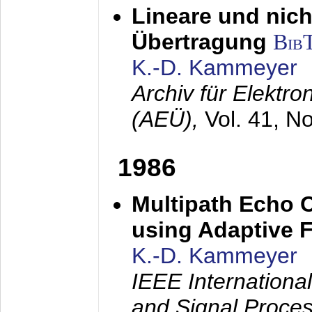
Lineare und nich
Übertragung
Bib
K.-D. Kammeyer
Archiv für Elektr
(AEÜ),
Vol. 41, N
1986
Multipath Echo 
using Adaptive F
K.-D. Kammeyer
IEEE Internationa
and Signal Proce