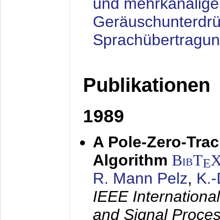
und mehrkanalige
Geräuschunterdrü
Sprachübertragu
Publikationen
1989
A Pole-Zero-Tra
Algorithm
BibT
E
R. Mann Pelz
,
K.
IEEE Internationa
and Signal Proce