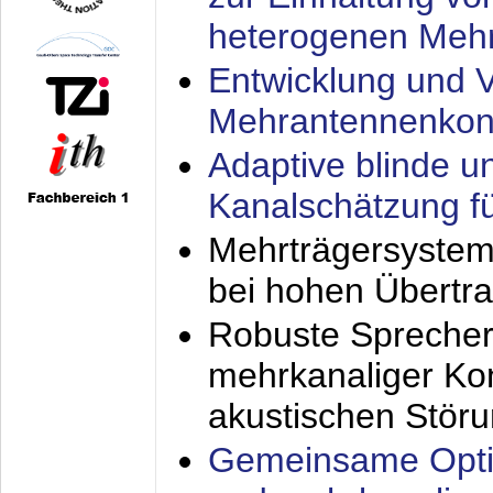
heterogenen Meh
Entwicklung und V
Mehrantennenkon
Adaptive blinde u
Kanalschätzung f
Mehrträgersystem
bei hohen Übertr
Robuste Sprecher
mehrkanaliger Ko
akustischen Stör
Gemeinsame Opti